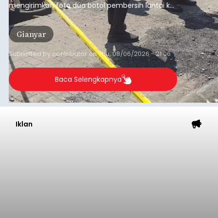
mengirimkan foto dua botol pembersih lantai ke
istrinya.
Gianyar
Submitted by
contributor
on
Thu, 08/06/2026 - 21:06
Baca Selengkapnya
Iklan