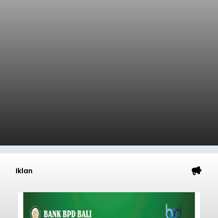
Iklan