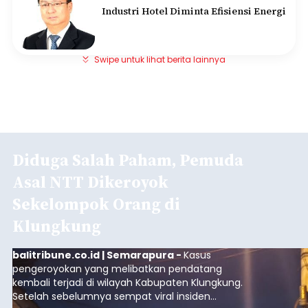
Industri Hotel Diminta Efisiensi Energi
Swipe untuk lihat berita lainnya
Diduga Salah Paham, Pemuda
Asal NTT Dikeroyok
Sekelompok Orang di
Klungkung
balitribune.co.id | Semarapura -
Kasus
pengeroyokan yang melibatkan pendatang
kembali terjadi di wilayah Kabupaten Klungkung.
Setelah sebelumnya sempat viral insiden