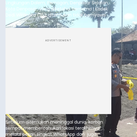
Lingkungan Dalem, Pemogan, Denpasar Selatan,
Kota Denpasar, yang diketahui bernama I Kadek
Dedi Wiranata (35), ditemukan tidak bernyawa di
pesisir Pantai Purnama, Sukawati.
ADVERTISEMENT
Sebelum ditemukan meninggal dunia, korban
sempat memberitahukan lokasi terakhirnya
melalui pesan singkat WhatsApp dan juga