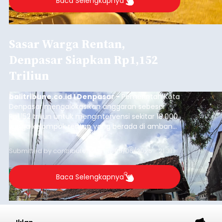
Baca Selengkapnya
Sasar Warga Rentan,
Denpasar Siapkan Rp1,152
Triliun
balitribune.co.id I Denpasar -
Pemerintah Kota
Denpasar mengalokasikan anggaran sebesar
Rp1,152 triliun untuk mengintervensi sekitar 18.000
warga kelompok rentan yang berada di ambang
garis kemiskinan. Langkah strategis ini diambil
guna menjaga masyarakat yang berada pada
Submitted by
contributor
on
Thu, 08/06/2026 - 21:31
kelompok desil 5 dan 6 tersebut agar tidak
merosot ke kategori miskin.
Baca Selengkapnya