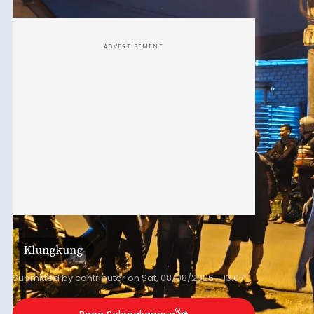
keributan di barat Pasar Galiran, peristiwa serupa
kini menimpa seorang pemuda asal Kabupaten
Sumba Barat Daya (SBD), Nusa Tenggara Timur
(NTT).
ADVERTISEMENT
Klungkung
Submitted by
contributor
on
Sat, 08/08/2026 - 13:07