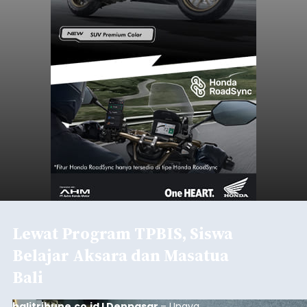
Lewat Program TPBIS, Siswa
Belajar Aksara dan Masatua
Bali
balitribune.co.id I Denpasar
– Upaya