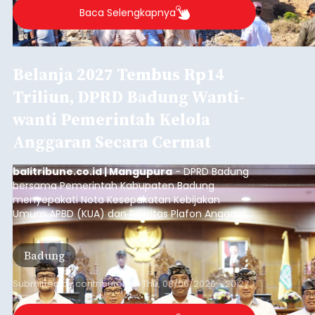
Diduga Ilegal, Satpol PP
Hentikan Aktivitas
Pengerukan Lahan di
Temukus
balitribune.co.id I Singaraja -
Pemerintah
Kabupaten Buleleng menghentikan aktivitas
pengerukan lahan di Banjar Dinas Bingin Banjah,