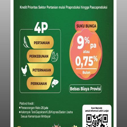
Iklan