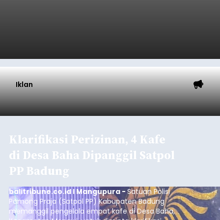
Iklan
Klarifikasi Perizinan, 4 Kafe
di Desa Baha Dipanggil Satpol
PP Badung
balitribune.co.id I Mangupura -
Satuan Polisi
Pamong Praja (Satpol PP) Kabupaten Badung
memanggil pengelola empat kafe di Desa Baha,