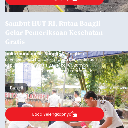
Sambut HUT RI, Rutan Bangli
Gelar Pemeriksaan Kesehatan
Gratis
balitribune.co.id I Bangli -
Serangkian
memperingati hari ulang tahun Kemerdekaan
Republik Indonesia ( HUT RI) ke-81, Rumah
Tahanan Negara Kelas II B Bangli menggelar
kegiatan pemeriksaan kesehatan gratis, Rabu
(6/8/2026).
Bangli
Submitted by
contributor
on
Thu, 08/06/2026 - 20:56
Baca Selengkapnya