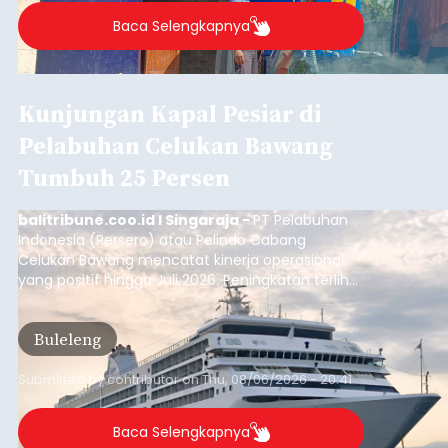
Baca Selengkapnya
Kunjungan Kapal Pesiar di
Pelabuhan Celukan Bawang
Tumbuh 25 Persen
balitribune.coo.id I Singaraja -
PT Pelabuhan
Indonesia (Persero) atau Pelindo Cabang
Celukan Bawang mencatat kinerja operasional
yang positif hingga Juli 2026. Peningkatan terlihat
dari arus kapal yang mencapai 1,48 juta Gross
Tonnage (GT), atau tumbuh 12,4 persen
Buleleng
dibandingkan periode yang sama tahun lalu
yang tercatat sebesar 1,32 juta GT.
Submitted by
contributor
on
Thu, 08/06/2026 - 20:41
Baca Selengkapnya