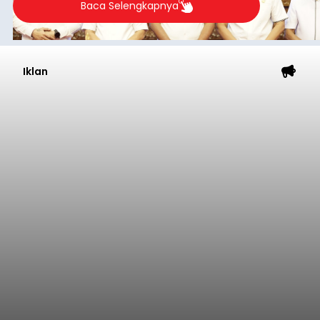
Desa Temukus, Kecamatan Banjar, setelah
ditemukan indikasi kegiatan pengambilan
material yang tidak sesuai dengan peruntukan
Buleleng
kawasan.
Submitted by
contributor
on
Thu, 08/06/2026 - 20:29
Baca Selengkapnya
Belanja 2027 Tembus Rp14
Triliun, DPRD Badung Wanti-
wanti Pemerintah Kelola
Anggaran Secara Cermat
balitribune.co.id | Mangupura
- DPRD Badung
bersama Pemerintah Kabupaten Badung
menyepakati Nota Kesepakatan Kebijakan