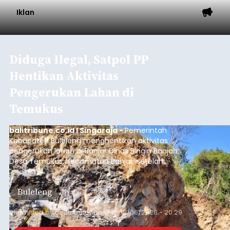
Iklan