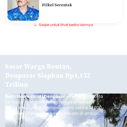
Pilkel Serentak
Swipe untuk lihat berita lainnya
Sasar Warga Rentan,
Denpasar Siapkan Rp1,152
Triliun
balitribune.co.id I Denpasar -
Pemerintah Kota
Denpasar mengalokasikan anggaran sebesar
Rp1,152 triliun untuk mengintervensi sekitar 18.000
warga kelompok rentan yang berada di ambang
garis kemiskinan. Langkah strategis ini diambil
guna menjaga masyarakat yang berada pada