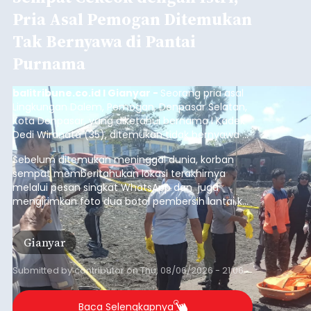
Pria Asal Pemogan Ditemukan
Tak Bernyawa di Pantai
Purnama
balitribune.co.id I Gianyar -
Seorang pria asal
Lingkungan Dalem, Pemogan, Denpasar Selatan,
Kota Denpasar, yang diketahui bernama I Kadek
Dedi Wiranata (35), ditemukan tidak bernyawa di
pesisir Pantai Purnama, Sukawati.
Sebelum ditemukan meninggal dunia, korban
sempat memberitahukan lokasi terakhirnya
melalui pesan singkat WhatsApp dan juga
mengirimkan foto dua botol pembersih lantai ke
istrinya.
Gianyar
Submitted by
contributor
on
Thu, 08/06/2026 - 21:06
Baca Selengkapnya