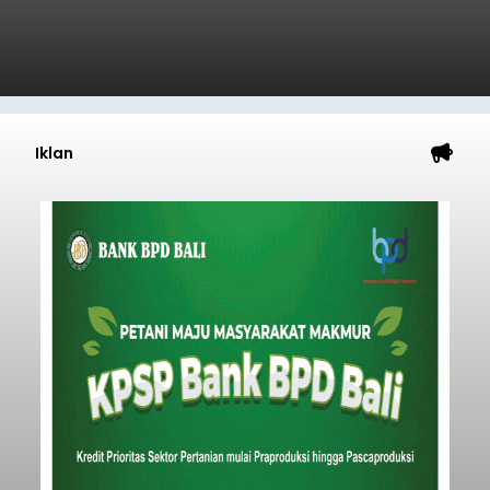
Iklan