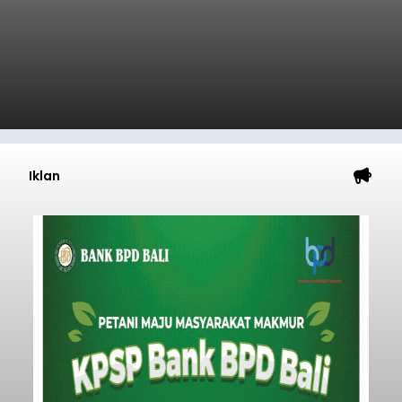
Umum APBD (KUA) dan Prioritas Plafon Anggaran
Sementara (PPAS) Tahun Anggaran 2027 dalam
rapat paripurna yang digelar di Gedung DPRD
Badung
Badung, Kamis (6/8/2026).
Submitted by
contributor
on
Thu, 08/06/2026 - 20:27
Baca Selengkapnya
Iklan