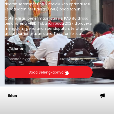
daerah setempat untuk melakukan optimalisasi
Pendapatan Asli Daerah (PAD) pada tahun
anggaran 2027.
Optimalisasi penerimaan dari sisi PAD itu dirasa
perlu karena APBD Tabanan pada 2027 diproyeksi
mengalami penurunan pendapatan, terutama
akibat pemangkasan dana Transfer Ke Luar
Daerah (TKD) dari pemerintah pusat.
Tabanan
Submitted by
contributor
on
Thu, 08/06/2026 - 20:33
Baca Selengkapnya
Iklan