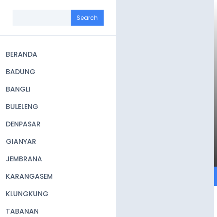
Skip
to
Search
main
content
BERANDA
Main
BADUNG
navigation
BANGLI
BULELENG
DENPASAR
GIANYAR
JEMBRANA
KARANGASEM
KLUNGKUNG
TABANAN