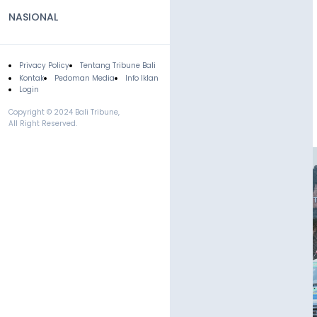
NASIONAL
Privacy Policy
Tentang Tribune Bali
Footer
Kontak
Pedoman Media
Info Iklan
Login
Copyright © 2024 Bali Tribune,
All Right Reserved.