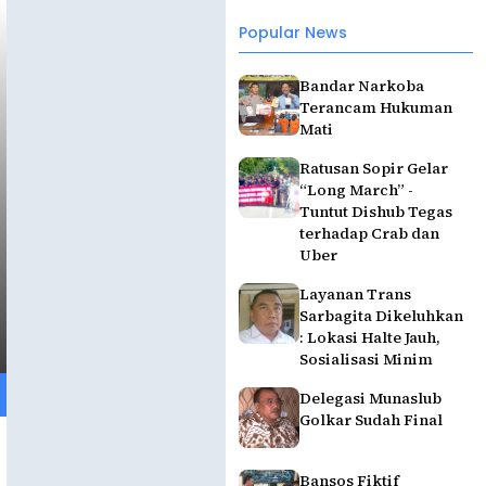
Popular News
Bandar Narkoba
Terancam Hukuman
Mati
Ratusan Sopir Gelar
“Long March” -
Tuntut Dishub Tegas
terhadap Crab dan
Uber
Layanan Trans
Sarbagita Dikeluhkan
: Lokasi Halte Jauh,
Sosialisasi Minim
Delegasi Munaslub
Golkar Sudah Final
Bansos Fiktif