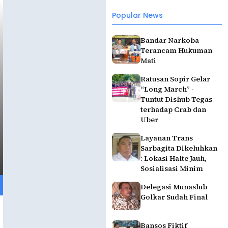
Popular News
Bandar Narkoba
Terancam Hukuman
Mati
Ratusan Sopir Gelar
“Long March” -
Tuntut Dishub Tegas
terhadap Crab dan
Uber
Layanan Trans
Sarbagita Dikeluhkan
: Lokasi Halte Jauh,
Sosialisasi Minim
Delegasi Munaslub
Golkar Sudah Final
Bansos Fiktif