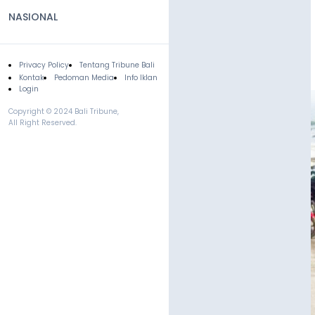
NASIONAL
Privacy Policy
Tentang Tribune Bali
Footer
Kontak
Pedoman Media
Info Iklan
Login
Copyright © 2024 Bali Tribune,
All Right Reserved.