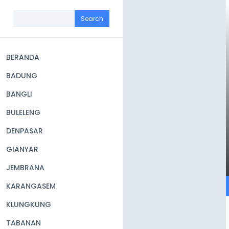
Skip
to
Search
main
content
BERANDA
Main
BADUNG
navigation
BANGLI
BULELENG
DENPASAR
GIANYAR
JEMBRANA
KARANGASEM
KLUNGKUNG
TABANAN