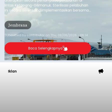
Iklan
Mekanisme Menabung
Membantu Peserta JKN
Menyiapkan Dana Iuran
balitribune.co.id | Denpasar
- Tidak sedikit