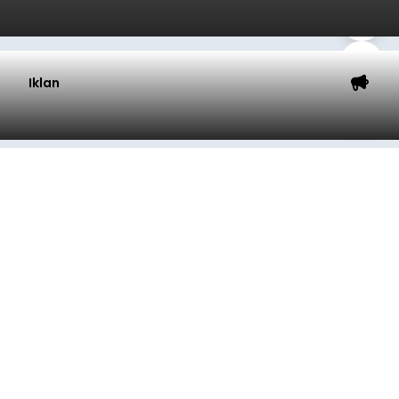
Iklan
Ketua TP PKK Denpasar Ajak
Anak PAUD Panen Bawang
Merah di Subak Intaran Barat
balitribune.co.id I Denpasar -
Ketua TP PKK
Kota Denpasar, Antari Jaya Negara, didampingi