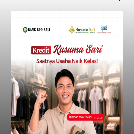
Usut Pengeroyokan Maut di
Tabanan, Polisi Periksa 30
Saksi dan Minta Keterangan
Ahli
balitribune.co.id | Tabanan
- Penyidik Polres
Tabanan terus mendalami kasus pengeroyokan
maut terhadap terduga maling ayam di Banjar
Juwuk Legi, Desa Batunya, Kecamatan Baturiti
yang terjadi beberapa waktu lalu.
Dalam perkembangannya, penyidik kepolisian
sudah memeriksa 30 orang saksi. Tidak hanya itu,
penyidik juga melibatkan ahli pidana untuk
memperkuat konstruksi hukum terhadap lima
orang tersangka yang saat ini ditahan.
Tabanan