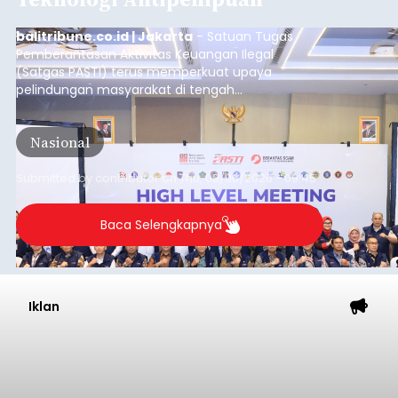
balitribune.co.id | Jakarta
- Satuan Tugas
Pemberantasan Aktivitas Keuangan Ilegal
(Satgas PASTI) terus memperkuat upaya
pelindungan masyarakat di tengah
meningkatnya ancaman penipuan digital yang
semakin kompleks.
Nasional
Submitted by
contributor
on
Thu, 08/06/2026 - 09:45
Baca Selengkapnya
Iklan