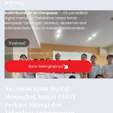
Jepang
balitribune.co.id | Denpasar
– Era pendidikan
digital menuntut fleksibilitas tanpa batas.
Menjawab tantangan tersebut, akademisi asal
Indonesia baru-baru ini sukses melaksanakan
program Pengabdian Kepada Masyarakat (PKM)
skala internasional di Distributed Systems
Nasional
Laboratory, Okayama University, Jepang.
Submitted by
contributor
on
Thu, 08/06/2026 - 12:20
Baca Selengkapnya
Ancaman Scam Digital
Meningkat, Satgas PASTI
Perkuat Sinergi dan
Teknologi Antipenipuan