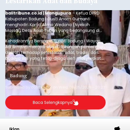
Baca Selengkapnya
Sempat Lumpuhkan Jaringan
Internet, Pencuri Modul BTS
Tower Seluler Akhirnya
Dibekuk
balitribune.co.id I Amlapura -
Lumpuhnya
jaringan internet di wilayah Kota Amlapura
selama berhari-hari pada beberapa waktu lalu
akhirnya terjawab sudah. Ternyata empat Tower
BTS Seluler yang berada di lokasi berbeda di
wilayah Karangasem telah dibobol maling,
Karangasem
dimana bagian modul penguat signal yang
berada di Tower BTS Seluler itu hilang dicuri.
Submitted by
contributor
on
Wed, 08/05/2026 - 18:03