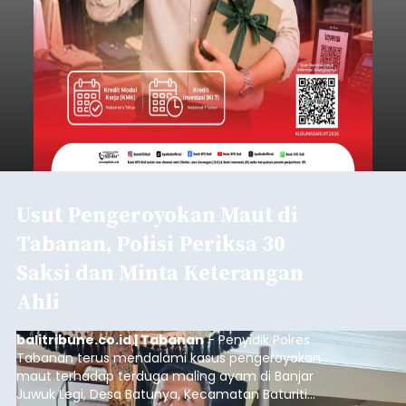
Submitted by
contributor
on
Thu, 08/06/2026 - 06:17
Baca Selengkapnya
Mulai Diterapkan, Pelabuhan
Ketapang dan Gilimanuk
Resmi Disterilisasi
balitribune.co.id | Negara
- Sterilisasi kini telah
diterapkan secara penuh pada pelabuhan di
lintas Ketapang-Gilimanuk. Sterilisasi pelabuhan
ini secara serentak diimplementasikan bersama
empat pelabuhan utama lainnya, yakni
Pelabuhan Merak, Bakauheni, Kayangan, dan
Jembrana
Lembar pada Rabu (5/8/2026).
Submitted by
contributor
on
Thu, 08/06/2026 - 06:14