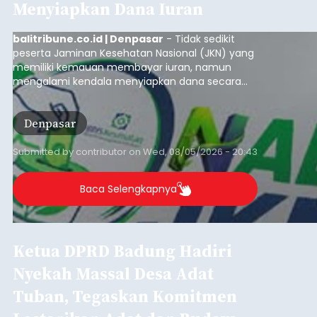
Iklan
BI: Stabilitas Keuangan Bali
Triwulan I 2026 Terjaga,
Kredit Investasi dan UMKM
Penopang Utama
balitribune.co.id I Denpasar -
Bank Indonesia
(BI) memastikan stabilitas sistem keuangan di
Provinsi Bali tetap terjaga pada triwulan I 2026.
Kondisi tersebut ditopang oleh pertumbuhan
penyaluran kredit yang masih positif, terutama
pada sektor-sektor utama penggerak ekonomi
Denpasar
daerah, dengan risiko kredit yang tetap
terkendali.
Submitted by
contributor
on
Wed, 08/05/2026 - 18:15