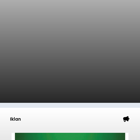
peserta Jaminan Kesehatan Nasional (JKN) yang
memiliki kemauan membayar iuran, namun
mengalami kendala menyiapkan dana secara
penuh saat jatuh tempo pembayaran iuran.
Kondisi ini terutama dialami oleh peserta
Denpasar
segmen Pekerja Bukan Penerima Upah (PBPU)
yang memiliki penghasilan tidak tetap.
Submitted by
contributor
on
Wed, 08/05/2026 - 20:43
Baca Selengkapnya
Ketua DPRD Badung Hadiri
Nyekah Massal Desa Adat
Tuban, Tegaskan Komitmen
Lestarikan Adat dan Budaya
balitribune.co.id | Mangupura
– Ketua DPRD