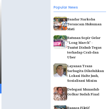
Popular News
Bandar Narkoba
Terancam Hukuman
Mati
Ratusan Sopir Gelar
“Long March” -
Tuntut Dishub Tegas
terhadap Crab dan
Uber
Layanan Trans
Sarbagita Dikeluhkan
: Lokasi Halte Jauh,
Sosialisasi Minim
Delegasi Munaslub
Golkar Sudah Final
Bansos Fiktif