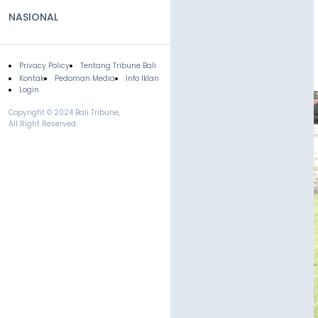
NASIONAL
Privacy Policy
Tentang Tribune Bali
Footer
Kontak
Pedoman Media
Info Iklan
Login
Copyright © 2024 Bali Tribune,
All Right Reserved.