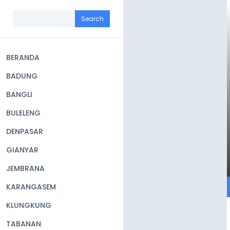
Skip
to
Search
main
content
BERANDA
Main
BADUNG
navigation
BANGLI
BULELENG
DENPASAR
GIANYAR
JEMBRANA
KARANGASEM
KLUNGKUNG
TABANAN