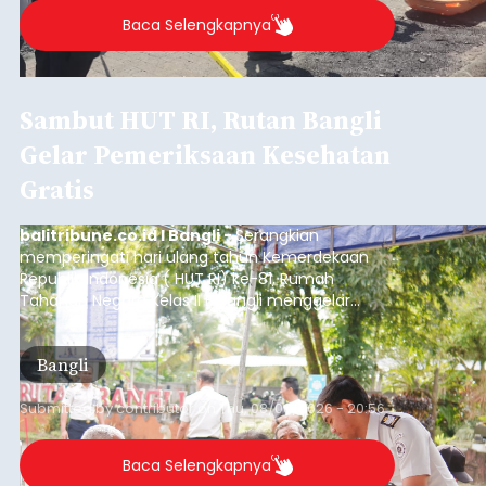
Baca Selengkapnya
Sambut HUT RI, Rutan Bangli
Gelar Pemeriksaan Kesehatan
Gratis
balitribune.co.id I Bangli -
Serangkian
memperingati hari ulang tahun Kemerdekaan
Republik Indonesia ( HUT RI) ke-81, Rumah
Tahanan Negara Kelas II B Bangli menggelar
kegiatan pemeriksaan kesehatan gratis, Rabu
(6/8/2026).
Bangli
Submitted by
contributor
on
Thu, 08/06/2026 - 20:56
Baca Selengkapnya