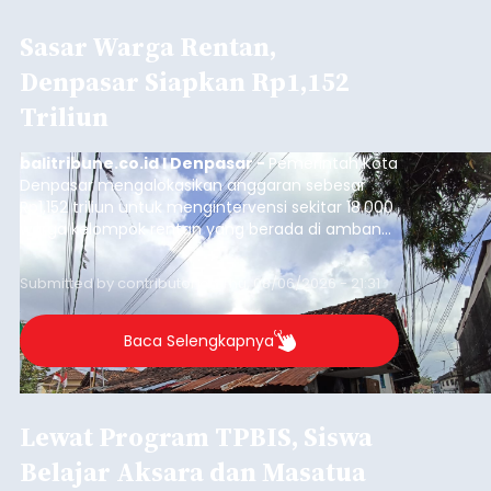
Sasar Warga Rentan,
Denpasar Siapkan Rp1,152
Triliun
balitribune.co.id I Denpasar -
Pemerintah Kota
Denpasar mengalokasikan anggaran sebesar
Rp1,152 triliun untuk mengintervensi sekitar 18.000
warga kelompok rentan yang berada di ambang
garis kemiskinan. Langkah strategis ini diambil
guna menjaga masyarakat yang berada pada
Submitted by
contributor
on
Thu, 08/06/2026 - 21:31
kelompok desil 5 dan 6 tersebut agar tidak
merosot ke kategori miskin.
Baca Selengkapnya
Lewat Program TPBIS, Siswa
Belajar Aksara dan Masatua