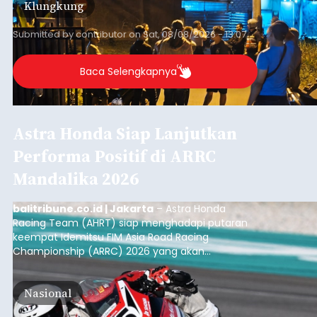
Klungkung
Sumba Barat Daya (SBD), Nusa Tenggara Timur
(NTT).
Submitted by
contributor
on
Sat, 08/08/2026 - 13:07
Baca Selengkapnya
Astra Honda Siap Lanjutkan
Performa Positif di ARRC
Mandalika 2026
balitribune.co.id | Jakarta
– Astra Honda
Racing Team (AHRT) siap menghadapi putaran
keempat Idemitsu FIM Asia Road Racing
Championship (ARRC) 2026 yang akan
berlangsung di Pertamina Mandalika
International Circuit, Lombok, Nusa Tenggara
Nasional
Barat, pada 7–9 Agustus 2026.