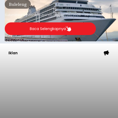
Buleleng
dibandingkan periode yang sama tahun lalu
yang tercatat sebesar 1,32 juta GT.
Submitted by
contributor
on
Thu, 08/06/2026 - 20:41
Baca Selengkapnya
Iklan