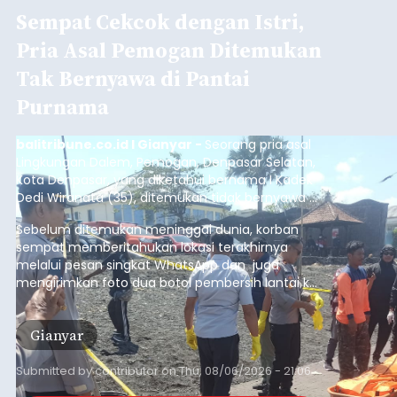
Sempat Cekcok dengan Istri,
Pria Asal Pemogan Ditemukan
Tak Bernyawa di Pantai
Purnama
balitribune.co.id I Gianyar -
Seorang pria asal
Lingkungan Dalem, Pemogan, Denpasar Selatan,
Kota Denpasar, yang diketahui bernama I Kadek
Dedi Wiranata (35), ditemukan tidak bernyawa di
pesisir Pantai Purnama, Sukawati.
Sebelum ditemukan meninggal dunia, korban
sempat memberitahukan lokasi terakhirnya
melalui pesan singkat WhatsApp dan juga
mengirimkan foto dua botol pembersih lantai ke
istrinya.
Gianyar
Submitted by
contributor
on
Thu, 08/06/2026 - 21:06