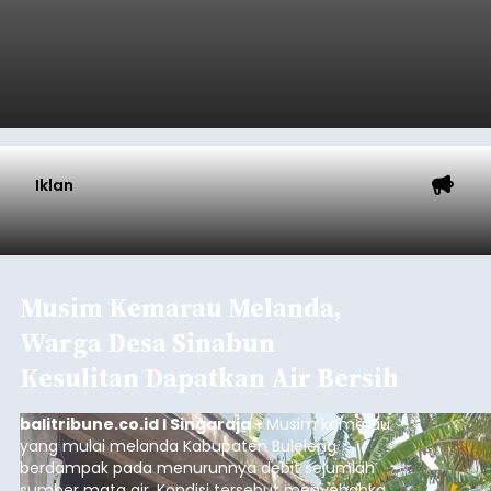
Iklan
Musim Kemarau Melanda,
Warga Desa Sinabun
Kesulitan Dapatkan Air Bersih
balitribune.co.id I Singaraja -
Musim kemarau
yang mulai melanda Kabupaten Buleleng
berdampak pada menurunnya debit sejumlah
sumber mata air. Kondisi tersebut menyebabkan