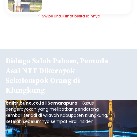
Swipe untuk lihat berita lainnya
Diduga Salah Paham, Pemuda
Asal NTT Dikeroyok
Sekelompok Orang di
Klungkung
balitribune.co.id | Semarapura -
Kasus
pengeroyokan yang melibatkan pendatang
kembali terjadi di wilayah Kabupaten Klungkung.
Setelah sebelumnya sempat viral insiden
keributan di barat Pasar Galiran, peristiwa serupa
kini menimpa seorang pemuda asal Kabupaten