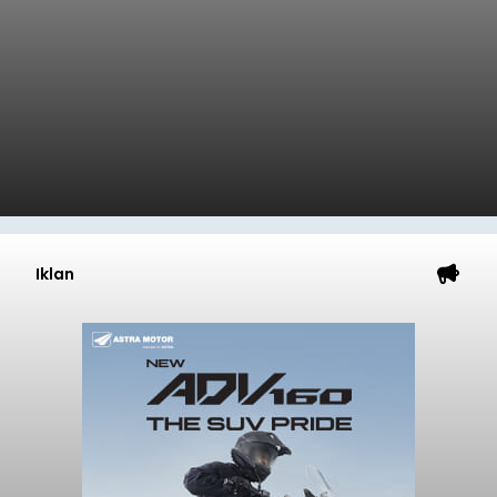
Iklan