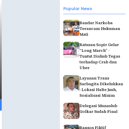
Popular News
Bandar Narkoba
Terancam Hukuman
Mati
Ratusan Sopir Gelar
“Long March” -
Tuntut Dishub Tegas
terhadap Crab dan
Uber
Layanan Trans
Sarbagita Dikeluhkan
: Lokasi Halte Jauh,
Sosialisasi Minim
Delegasi Munaslub
Golkar Sudah Final
Bansos Fiktif