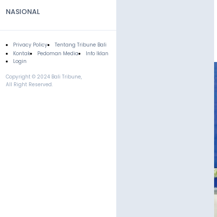
NASIONAL
Privacy Policy
Tentang Tribune Bali
Footer
Kontak
Pedoman Media
Info Iklan
Login
Copyright © 2024 Bali Tribune,
All Right Reserved.