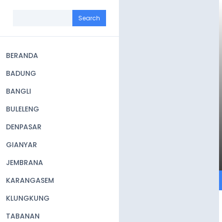
Skip
to
Search
main
content
BERANDA
Main
BADUNG
navigation
BANGLI
BULELENG
DENPASAR
GIANYAR
JEMBRANA
KARANGASEM
KLUNGKUNG
TABANAN