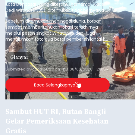
Kota Denpasar, yang diketahui bernama I Kadek
Dedi Wiranata (35), ditemukan tidak bernyawa di
pesisir Pantai Purnama, Sukawati.
Sebelum ditemukan meninggal dunia, korban
sempat memberitahukan lokasi terakhirnya
melalui pesan singkat WhatsApp dan juga
mengirimkan foto dua botol pembersih lantai ke
istrinya.
Gianyar
Submitted by
contributor
on
Thu, 08/06/2026 - 21:06
Baca Selengkapnya
Sambut HUT RI, Rutan Bangli
Gelar Pemeriksaan Kesehatan
Gratis