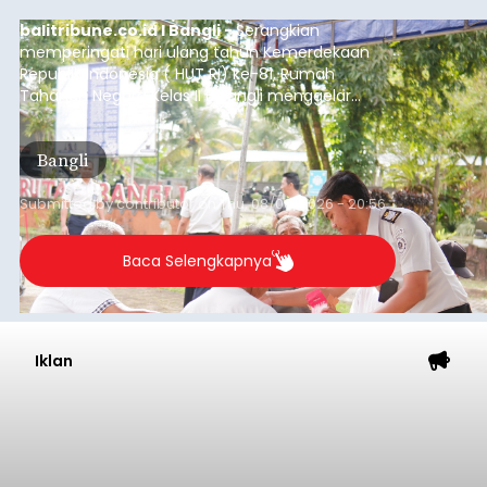
balitribune.co.id I Bangli -
Serangkian
memperingati hari ulang tahun Kemerdekaan
Republik Indonesia ( HUT RI) ke-81, Rumah
Tahanan Negara Kelas II B Bangli menggelar
kegiatan pemeriksaan kesehatan gratis, Rabu
(6/8/2026).
Bangli
Submitted by
contributor
on
Thu, 08/06/2026 - 20:56
Baca Selengkapnya
Iklan