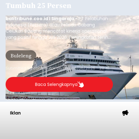
Tumbuh 25 Persen
balitribune.coo.id I Singaraja -
PT Pelabuhan
Indonesia (Persero) atau Pelindo Cabang
Celukan Bawang mencatat kinerja operasional
yang positif hingga Juli 2026. Peningkatan terlihat
dari arus kapal yang mencapai 1,48 juta Gross
Tonnage (GT), atau tumbuh 12,4 persen
Buleleng
dibandingkan periode yang sama tahun lalu
yang tercatat sebesar 1,32 juta GT.
Submitted by
contributor
on
Thu, 08/06/2026 - 20:41
Baca Selengkapnya
Iklan