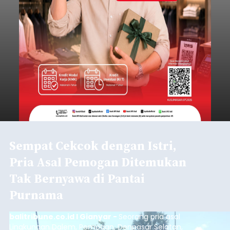
Sempat Cekcok dengan Istri,
Pria Asal Pemogan Ditemukan
Tak Bernyawa di Pantai
Purnama
balitribune.co.id I Gianyar -
Seorang pria asal
Lingkungan Dalem, Pemogan, Denpasar Selatan,