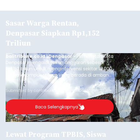
Sasar Warga Rentan,
Denpasar Siapkan Rp1,152
Triliun
balitribune.co.id I Denpasar -
Pemerintah Kota
Denpasar mengalokasikan anggaran sebesar
Rp1,152 triliun untuk mengintervensi sekitar 18.000
warga kelompok rentan yang berada di ambang
garis kemiskinan. Langkah strategis ini diambil
guna menjaga masyarakat yang berada pada
Submitted by
contributor
on
Thu, 08/06/2026 - 21:31
kelompok desil 5 dan 6 tersebut agar tidak
merosot ke kategori miskin.
Baca Selengkapnya
Lewat Program TPBIS, Siswa