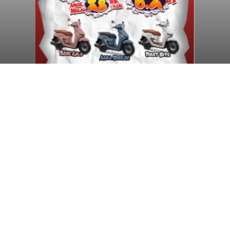
Pemkab Badung Siapkan
Pantai Sekeh Kedonganan dan
Pantai Berawa sebagai
Pelabuhan Tol Laut
balitribune.co.id I Mangupura -
Pemerintah