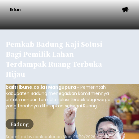
Iklan
Pemkab Badung Kaji Solusi
Bagi Pemilik Lahan
Terdampak Ruang Terbuka
Hijau
balitribune.co.id I Mangupura -
Pemerintah
Kabupaten Badung menegaskan komitmennya
untuk mencari formula solusi terbaik bagi warga
yang tanahnya ditetapkan sebagai Ruang
Terbuka Hijau (RTH) maupun Lahan Pertanian
Pangan Berkelanjutan (LP2B).
Badung
Submitted by
contributor
on
Mon, 08/10/2026 - 22:59