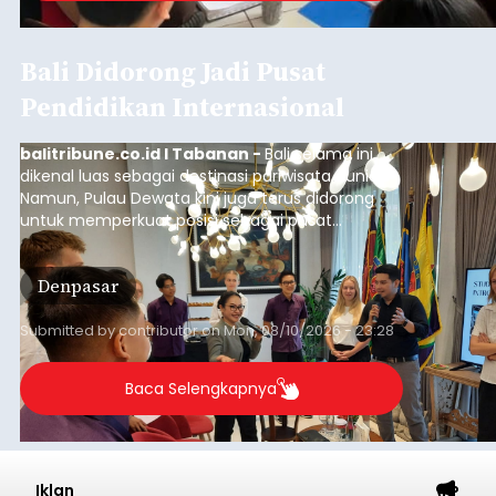
Bali Didorong Jadi Pusat
Pendidikan Internasional
balitribune.co.id I Tabanan -
Bali selama ini
dikenal luas sebagai destinasi pariwisata dunia.
Namun, Pulau Dewata kini juga terus didorong
untuk memperkuat posisi sebagai pusat
pendidikan internasional atau "education hub".
Denpasar
Submitted by
contributor
on
Mon, 08/10/2026 - 23:28
Baca Selengkapnya
Iklan