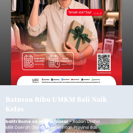
Ratusan Ribu UMKM Bali Naik
Kelas
balitribune.co.id I Denpasar -
Badan Usaha
Milik Daerah (BUMD) Pemerintah Provinsi Bali