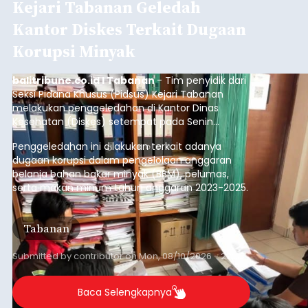
Kejari Tabanan Geledah
Kantor Diskes Terkait Dugaan
Korupsi Minyak
balitribune.co.id I Tabanan
- Tim penyidik dari
Seksi Pidana Khusus (Pidsus) Kejari Tabanan
melakukan penggeledahan di Kantor Dinas
Kesehatan (Diskes) setempat pada Senin
(10/8/2026).
Penggeledahan ini dilakukan terkait adanya
dugaan korupsi dalam pengelolaan anggaran
belanja bahan bakar minyak (BBM), pelumas,
serta makan minum tahun anggaran 2023-2025.
Tabanan
Submitted by
contributor
on
Mon, 08/10/2026 - 23:33
Baca Selengkapnya