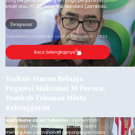
yang bergerak di bidang lembaga penjaminan
kredit atau PT Jamkrida Bali Mandara (Jamkrida
Bali) telah mencatatkan penjaminan kredit
kepada 549 ribu usaha mikro, kecil dan
Denpasar
menengah (UMKM) di Bali.
Submitted by
contributor
on
Mon, 08/10/2026 - 23:24
Baca Selengkapnya
Terkait Aturan Belanja
Pegawai Maksimal 30 Persen,
Pemkab Tabanan Minta
Kelonggaran
balitribune.co.id I Tabanan
- Pemerintah
Kabupaten (Pemkab) Tabanan telah resmi
mengajukan permohonan perpanjangan masa