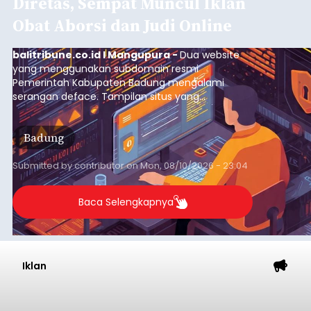
Diretas, Sempat Muncul Iklan
Obat Aborsi dan Judi Online
balitribune.co.id I Mangupura -
Dua website
yang menggunakan subdomain resmi
Pemerintah Kabupaten Badung mengalami
serangan deface. Tampilan situs yang
semestinya digunakan untuk menyajikan
informasi pemerintahan justru diubah menjadi
Badung
iklan obat aborsi dan judi online.
Submitted by
contributor
on
Mon, 08/10/2026 - 23:04
Baca Selengkapnya
Iklan