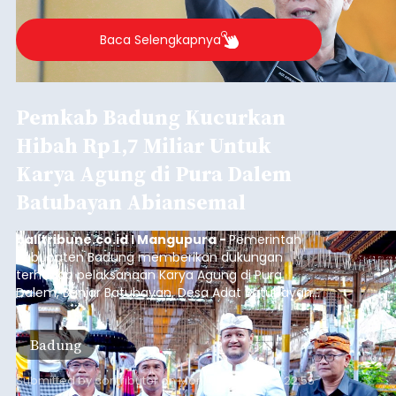
Baca Selengkapnya
Pemkab Badung Kucurkan
Hibah Rp1,7 Miliar Untuk
Karya Agung di Pura Dalem
Batubayan Abiansemal
balitribune.co.id I Mangupura -
Pemerintah
Kabupaten Badung memberikan dukungan
terhadap pelaksanaan Karya Agung di Pura
Dalem, Banjar Batubayan, Desa Adat Batubayan,
Kecamatan Abiansemal. Dukungan tersebut
diwujudkan melalui bantuan hibah sebesar Rp1,7
Badung
miliar dari Anggaran Induk Tahun 2026.
Submitted by
contributor
on
Mon, 08/10/2026 - 22:55