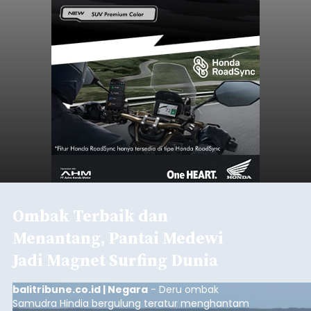
Ombak Terbaik dan
Menantang, Pantai Medewi
Jadi Magnet Surfing Dunia
balitribune.co.id | Negara
- Deru ombak
Samudra Hindia bergulung teratur menghantam