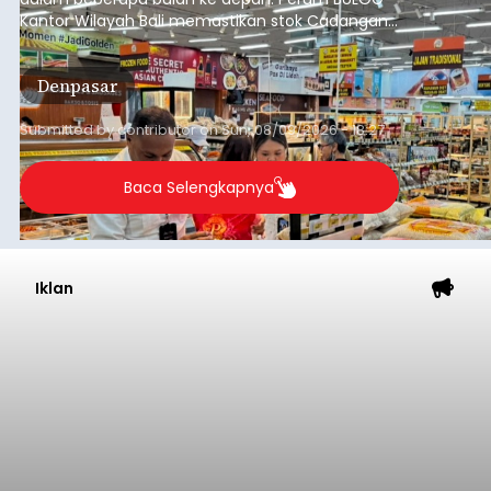
Kantor Wilayah Bali memastikan stok Cadangan
Beras Pemerintah (CBP) masih dalam kondisi
aman, bahkan diproyeksikan mampu memenuhi
Denpasar
kebutuhan masyarakat hingga sekitar 10 bulan.
Submitted by
contributor
on
Sun, 08/09/2026 - 18:27
Baca Selengkapnya
Iklan