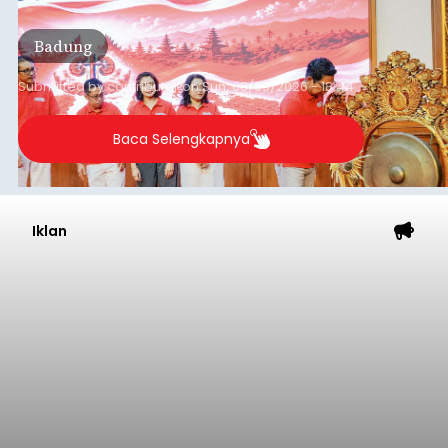
disampaikannya saat menghadiri Sarasehan
Pejuang Dialisis yang digelar RSD Mangusada di
Badung
Ruang Kertha Gosana, Puspem Badung, Minggu
(9/8/2026).
Submitted by
contributor
on
Sun, 08/09/2026 - 18:44
Baca Selengkapnya
Iklan