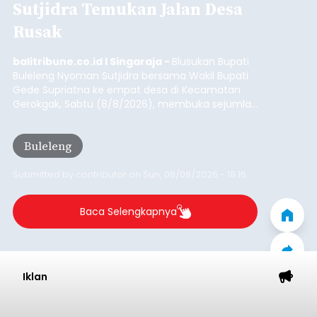
Sutjidra Temukan Jalan Desa
Rusak
balitribune.co.id I Singaraja -
Blusukan Bupati
Buleleng Nyoman Sutjidra bersama Wakil Bupati
Gede Supriatna ke empat desa di Kecamatan
Gerokgak, Sabtu (8/8/2026), membuka sejumlah
persoalan yang masih dihadapi masyarakat. Dari
jalan desa yang rusak hingga potensi pertanian
Buleleng
yang belum optimal, semuanya menjadi
perhatian pemerintah daerah.
Submitted by
contributor
on
Sun, 08/09/2026 - 18:16
Baca Selengkapnya
Iklan