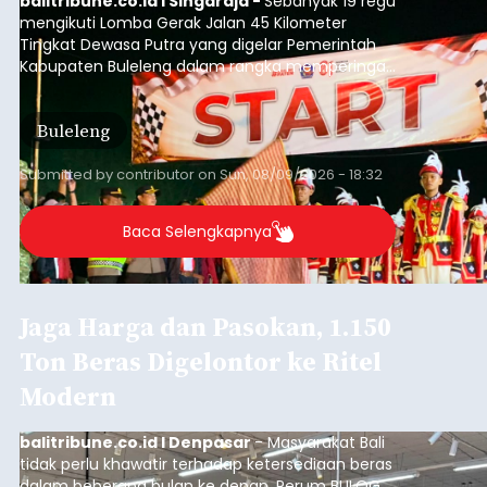
balitribune.co.id I Singaraja -
Sebanyak 19 regu
mengikuti Lomba Gerak Jalan 45 Kilometer
Tingkat Dewasa Putra yang digelar Pemerintah
Kabupaten Buleleng dalam rangka memperingati
HUT ke-81 Kemerdekaan Republik Indonesia.
Lomba resmi dimulai dari Lapangan Sepak Bola
Buleleng
Desa Celukan Bawang, Sabtu (8/8/2026) malam.
Submitted by
contributor
on
Sun, 08/09/2026 - 18:32
Baca Selengkapnya
Jaga Harga dan Pasokan, 1.150
Ton Beras Digelontor ke Ritel
Modern
balitribune.co.id I Denpasar
- Masyarakat Bali
tidak perlu khawatir terhadap ketersediaan beras
dalam beberapa bulan ke depan. Perum BULOG