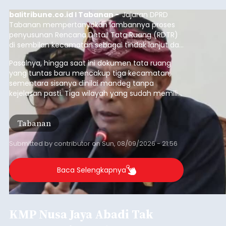
balitribune.co.id I Tabanan -
Jajaran DPRD
Tabanan mempertanyakan lambannya proses
penyusunan Rencana Detail Tata Ruang (RDTR)
di sembilan kecamatan sebagai tindak lanjut dari
pelaksanaan RTRW.
Pasalnya, hingga saat ini dokumen tata ruang
yang tuntas baru mencakup tiga kecamatan,
sementara sisanya dinilai mandeg tanpa
kejelasan pasti. Tiga wilayah yang sudah memiliki
RDTR tersebut meliputi Kecamatan Kediri,
Tabanan, dan Selemadeg Barat.
Tabanan
Submitted by
contributor
on
Sun, 08/09/2026 - 21:56
Baca Selengkapnya
KMP Nusa Jaya Abadi Tak