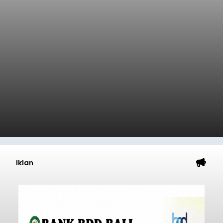
Iklan