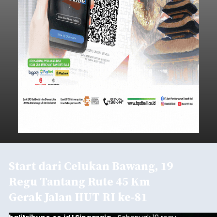
Start dari Celukan Bawang, 19
Regu Tantang Rute 45 Km
Gerak Jalan HUT RI ke-81