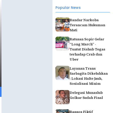
Popular News
Bandar Narkoba
Terancam Hukuman
Mati
Ratusan Sopir Gelar
“Long March” -
Tuntut Dishub Tegas
terhadap Crab dan
Uber
Layanan Trans
Sarbagita Dikeluhkan
: Lokasi Halte Jauh,
Sosialisasi Minim
Delegasi Munaslub
Golkar Sudah Final
Bansos Fiktif