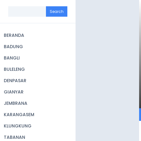
Skip
to
Search
main
content
BERANDA
Main
BADUNG
navigation
BANGLI
BULELENG
DENPASAR
GIANYAR
JEMBRANA
KARANGASEM
KLUNGKUNG
TABANAN