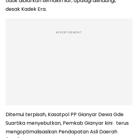
tidak dibiarkan semakin liar, apalagi dilindungi,”
desak Kadek Era.
ADVERTISEMENT
Ditemui terpisah, Kasatpol PP Gianyar Dewa Gde
Suartika menyebutkan, Pemkab Gianyar kini terus
mengoptimalisasikan Pendapatan Asli Daerah