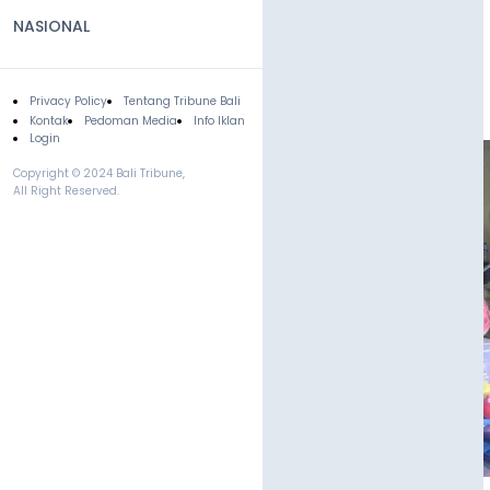
NASIONAL
Privacy Policy
Tentang Tribune Bali
Footer
Kontak
Pedoman Media
Info Iklan
Login
Copyright © 2024 Bali Tribune,
All Right Reserved.