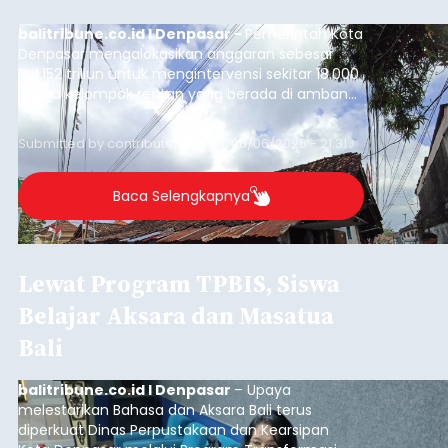
balitribune.co.id I Denpasar -
Pemerintah Kota
Denpasar mengalokasikan anggaran sebesar
Rp1,152 triliun untuk mengintervensi sekitar 18.000
warga kelompok rentan yang berada di ambang
garis kemiskinan. Langkah strategis ini diambil
guna menjaga masyarakat yang berada pada
Submitted by
contributor
on
Thu, 08/06/2026 - 21:31
kelompok desil 5 dan 6 tersebut agar tidak
merosot ke kategori miskin.
Baca Selengkapnya
Lewat Program TPBIS, Siswa
Belajar Aksara dan Masatua
Bali
balitribune.co.id I Denpasar
– Upaya
melestarikan Bahasa dan Aksara Bali terus
diperkuat Dinas Perpustakaan dan Kearsipan