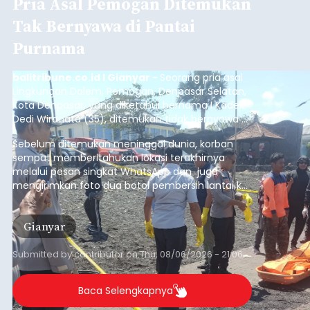
Pria Asal Pemogan Ditemukan
Tak Bernyawa di Pantai
Purnama
balitribune.co.id I Gianyar -
Seorang pria asal
Lingkungan Dalem, Pemogan, Denpasar Selatan,
Kota Denpasar, yang diketahui bernama I Kadek
Dedi Wiranata (35), ditemukan tidak bernyawa di
pesisir Pantai Purnama, Sukawati.
Sebelum ditemukan meninggal dunia, korban
sempat memberitahukan lokasi terakhirnya
melalui pesan singkat WhatsApp dan juga
mengirimkan foto dua botol pembersih lantai ke
istrinya.
Gianyar
Submitted by
contributor
on
Thu, 08/06/2026 - 21:06
Baca Selengkapnya