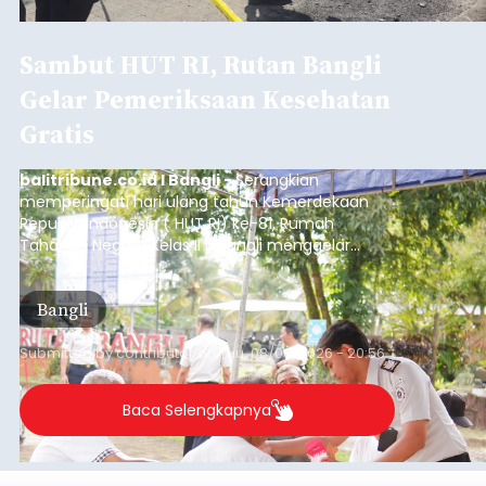
Sambut HUT RI, Rutan Bangli
Gelar Pemeriksaan Kesehatan
Gratis
balitribune.co.id I Bangli -
Serangkian
memperingati hari ulang tahun Kemerdekaan
Republik Indonesia ( HUT RI) ke-81, Rumah
Tahanan Negara Kelas II B Bangli menggelar
kegiatan pemeriksaan kesehatan gratis, Rabu
(6/8/2026).
Bangli
Submitted by
contributor
on
Thu, 08/06/2026 - 20:56
Baca Selengkapnya