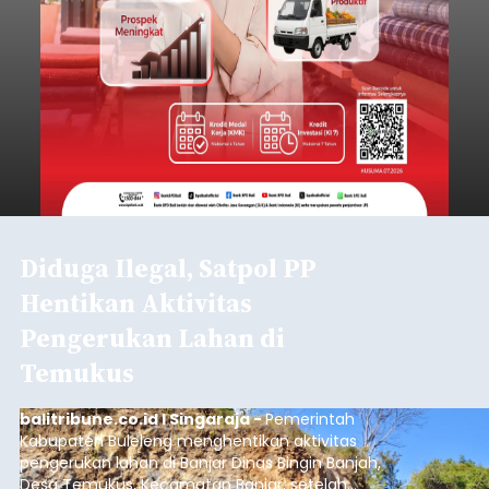
Diduga Ilegal, Satpol PP
Hentikan Aktivitas
Pengerukan Lahan di
Temukus
balitribune.co.id I Singaraja -
Pemerintah
Kabupaten Buleleng menghentikan aktivitas
pengerukan lahan di Banjar Dinas Bingin Banjah,
Desa Temukus, Kecamatan Banjar, setelah