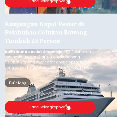
Baca Selengkapnya
Kunjungan Kapal Pesiar di
Pelabuhan Celukan Bawang
Tumbuh 25 Persen
balitribune.coo.id I Singaraja -
PT Pelabuhan
Indonesia (Persero) atau Pelindo Cabang
Celukan Bawang mencatat kinerja operasional
yang positif hingga Juli 2026. Peningkatan terlihat
dari arus kapal yang mencapai 1,48 juta Gross
Tonnage (GT), atau tumbuh 12,4 persen
Buleleng
dibandingkan periode yang sama tahun lalu
yang tercatat sebesar 1,32 juta GT.
Submitted by
contributor
on
Thu, 08/06/2026 - 20:41
Baca Selengkapnya