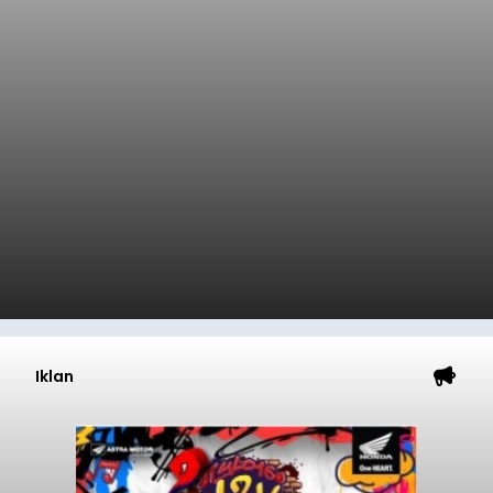
Iklan