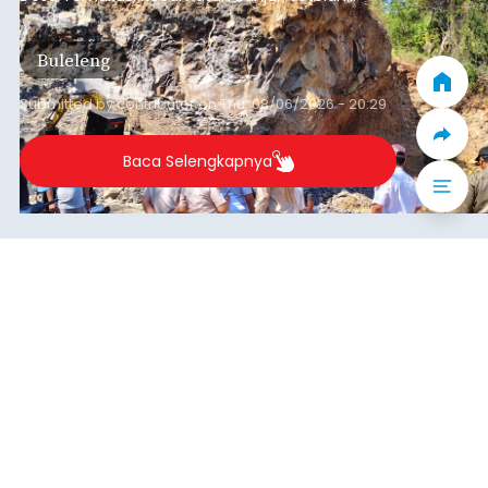
ditemukan indikasi kegiatan pengambilan
material yang tidak sesuai dengan peruntukan
Buleleng
kawasan.
Submitted by
contributor
on
Thu, 08/06/2026 - 20:29
Baca Selengkapnya
Belanja 2027 Tembus Rp14
Triliun, DPRD Badung Wanti-
wanti Pemerintah Kelola
Anggaran Secara Cermat
balitribune.co.id | Mangupura
- DPRD Badung
bersama Pemerintah Kabupaten Badung
menyepakati Nota Kesepakatan Kebijakan
Umum APBD (KUA) dan Prioritas Plafon Anggaran