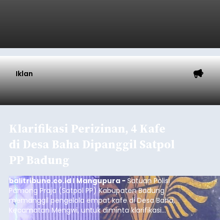
Iklan
Klarifikasi Perizinan, 4 Kafe
di Desa Baha Dipanggil Satpol
PP Badung
balitribune.co.id I Mangupura -
Satuan Polisi
Pamong Praja (Satpol PP) Kabupaten Badung
memanggil pengelola empat kafe di Desa Baha,
Kecamatan Mengwi, untuk diminta klarifikasi