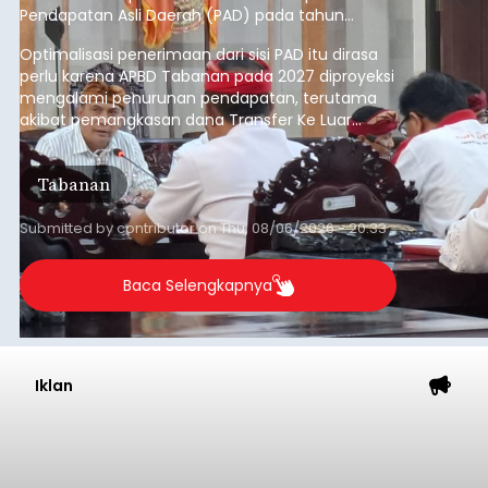
Pendapatan Asli Daerah (PAD) pada tahun
anggaran 2027.
Optimalisasi penerimaan dari sisi PAD itu dirasa
perlu karena APBD Tabanan pada 2027 diproyeksi
mengalami penurunan pendapatan, terutama
akibat pemangkasan dana Transfer Ke Luar
Daerah (TKD) dari pemerintah pusat.
Tabanan
Submitted by
contributor
on
Thu, 08/06/2026 - 20:33
Baca Selengkapnya
Iklan