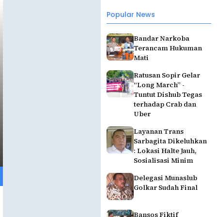
Popular News
Bandar Narkoba
Terancam Hukuman
Mati
Ratusan Sopir Gelar
“Long March” -
Tuntut Dishub Tegas
terhadap Crab dan
Uber
Layanan Trans
Sarbagita Dikeluhkan
: Lokasi Halte Jauh,
Sosialisasi Minim
Delegasi Munaslub
Golkar Sudah Final
Bansos Fiktif