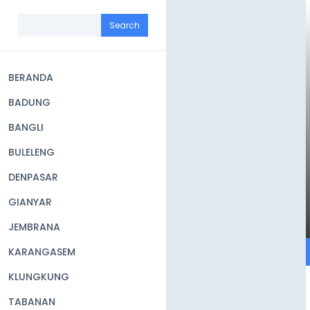
Skip
to
Search
main
content
BERANDA
Main
BADUNG
navigation
BANGLI
BULELENG
DENPASAR
GIANYAR
JEMBRANA
KARANGASEM
KLUNGKUNG
TABANAN