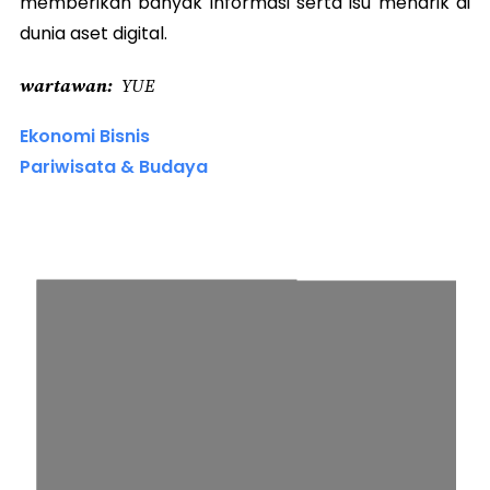
memberikan banyak informasi serta isu menarik di
dunia aset digital.
wartawan
YUE
Ekonomi Bisnis
Pariwisata & Budaya