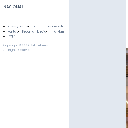
NASIONAL
Privacy Policy
Tentang Tribune Bali
Footer
Kontak
Pedoman Media
Info Iklan
Login
Copyright © 2024 Bali Tribune,
All Right Reserved.