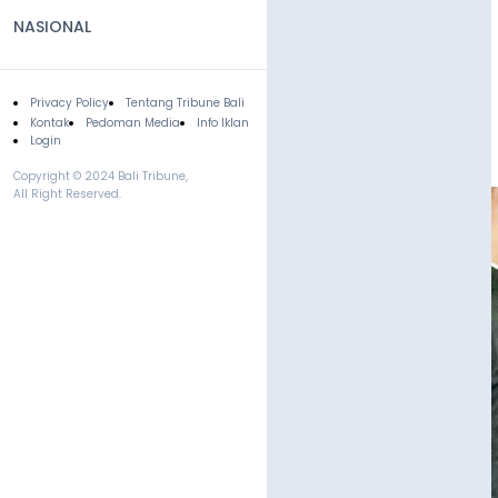
NASIONAL
Privacy Policy
Tentang Tribune Bali
Footer
Kontak
Pedoman Media
Info Iklan
Login
Copyright © 2024 Bali Tribune,
All Right Reserved.