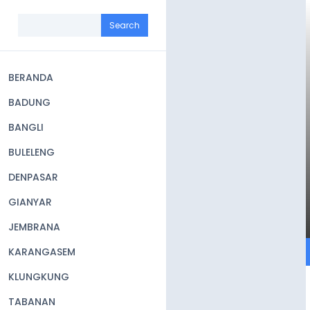
Skip
to
Search
main
content
BERANDA
Main
BADUNG
navigation
BANGLI
BULELENG
DENPASAR
GIANYAR
JEMBRANA
KARANGASEM
KLUNGKUNG
TABANAN