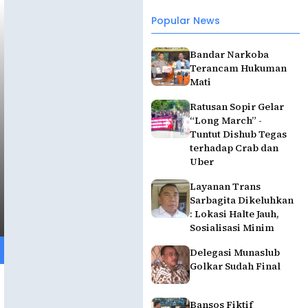
Popular News
Bandar Narkoba
Terancam Hukuman
Mati
Ratusan Sopir Gelar
“Long March” -
Tuntut Dishub Tegas
terhadap Crab dan
Uber
Layanan Trans
Sarbagita Dikeluhkan
: Lokasi Halte Jauh,
Sosialisasi Minim
Delegasi Munaslub
Golkar Sudah Final
Bansos Fiktif