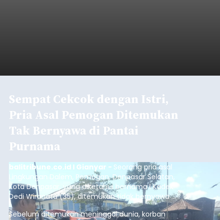
Sempat Cekcok dengan Istri,
Pria Asal Pemogan Ditemukan
Tak Bernyawa di Pantai
Purnama
balitribune.co.id I Gianyar -
Seorang pria asal
Lingkungan Dalem, Pemogan, Denpasar Selatan,
Kota Denpasar, yang diketahui bernama I Kadek
Dedi Wiranata (35), ditemukan tidak bernyawa di
pesisir Pantai Purnama, Sukawati.
Sebelum ditemukan meninggal dunia, korban