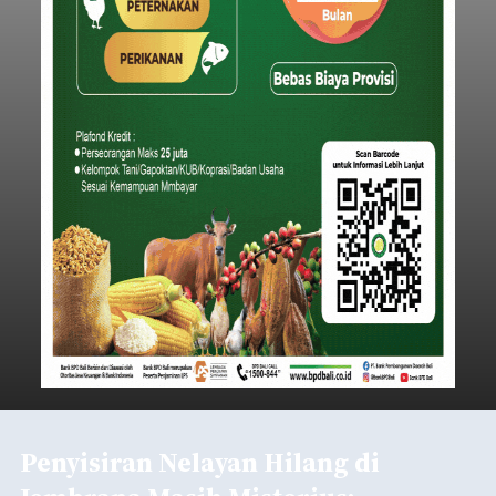
Iklan