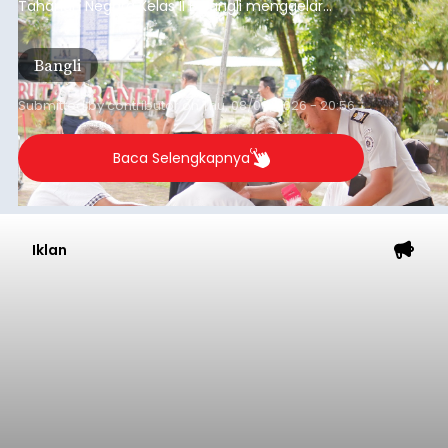
Tahanan Negara Kelas II B Bangli menggelar
kegiatan pemeriksaan kesehatan gratis, Rabu
(6/8/2026).
Bangli
Submitted by
contributor
on
Thu, 08/06/2026 - 20:56
Baca Selengkapnya
Iklan