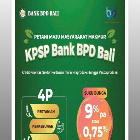
Iklan