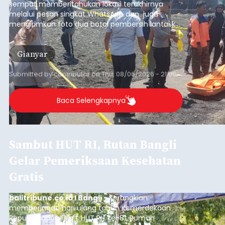
sempat memberitahukan lokasi terakhirnya
melalui pesan singkat WhatsApp dan juga
mengirimkan foto dua botol pembersih lantai ke
istrinya.
Gianyar
Submitted by
contributor
on
Thu, 08/06/2026 - 21:06
Baca Selengkapnya
Sambut HUT RI, Rutan Bangli
Gelar Pemeriksaan Kesehatan
Gratis
balitribune.co.id I Bangli -
Serangkian
memperingati hari ulang tahun Kemerdekaan
Republik Indonesia ( HUT RI) ke-81, Rumah