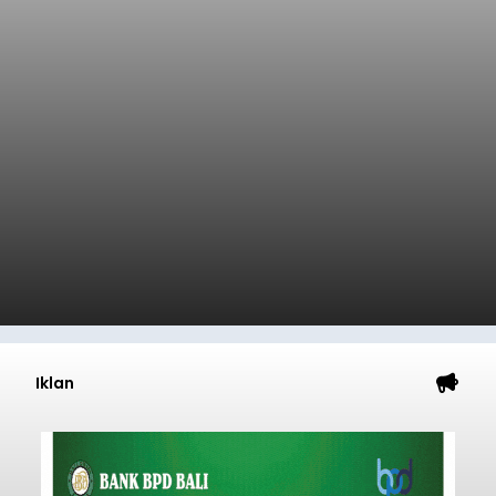
Iklan