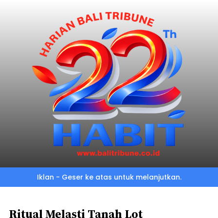
Skip
to
main
content
Iklan - Geser ke atas untuk melanjutkan.
Ritual Melasti Tanah Lot