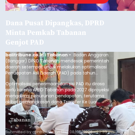
Dana Pusat Dipangkas, DPRD
Minta Pemkab Tabanan
Genjot PAD
balitribune.co.id I Tabanan -
Badan Anggaran
(Banggar) DPRD Tabanan mendesak pemerintah
daerah setempat untuk melakukan optimalisasi
Pendapatan Asli Daerah (PAD) pada tahun
anggaran 2027.
Optimalisasi penerimaan dari sisi PAD itu dirasa
perlu karena APBD Tabanan pada 2027 diproyeksi
mengalami penurunan pendapatan, terutama
akibat pemangkasan dana Transfer Ke Luar
Daerah (TKD) dari pemerintah pusat.
Tabanan
Submitted by
contributor
on
Thu, 08/06/2026 - 20:33