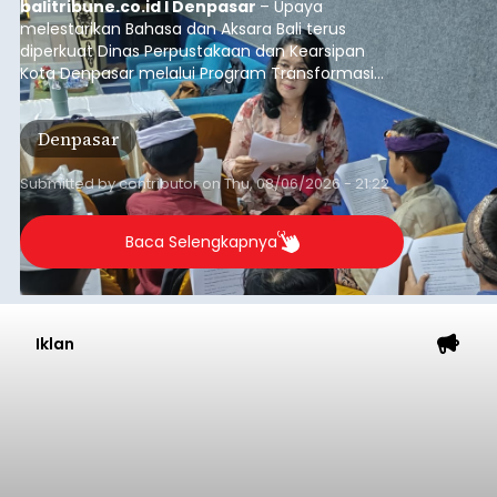
balitribune.co.id I Denpasar
– Upaya
melestarikan Bahasa dan Aksara Bali terus
diperkuat Dinas Perpustakaan dan Kearsipan
Kota Denpasar melalui Program Transformasi
Perpustakaan Berbasis Inklusi Sosial (TPBIS).
Tahun ini, sebanyak 63 siswa kelas IV dan V SD
Denpasar
Negeri 17 Dangin Puri mendapat pelatihan
menulis Aksara Bali serta Masatua atau
mendongeng menggunakan Bahasa Bali yang
Submitted by
contributor
on
Thu, 08/06/2026 - 21:22
berlangsung selama Agustus hingga September
2026.
Baca Selengkapnya
Iklan