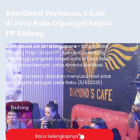
Klarifikasi Perizinan, 4 Kafe
di Desa Baha Dipanggil Satpol
PP Badung
balitribune.co.id I Mangupura -
Satuan Polisi
Pamong Praja (Satpol PP) Kabupaten Badung
memanggil pengelola empat kafe di Desa Baha,
Kecamatan Mengwi, untuk diminta klarifikasi
terkait kelengkapan perizinan usaha pada Kamis
Langkah tersebut dilakukan menyusul hasil sidak
(6/8/2026).
yang digelar petugas pada Rabu (5/8/2026)
malam.
Badung
Submitted by
contributor
on
Thu, 08/06/2026 - 20:38
Baca Selengkapnya