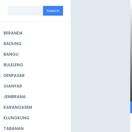
Skip
to
Search
main
content
BERANDA
Main
BADUNG
navigation
BANGLI
BULELENG
DENPASAR
GIANYAR
JEMBRANA
KARANGASEM
KLUNGKUNG
TABANAN