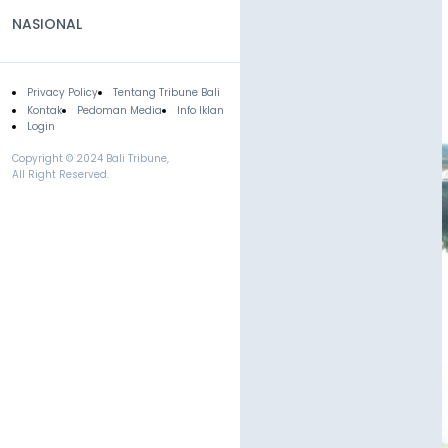
NASIONAL
Privacy Policy
Tentang Tribune Bali
Footer
Kontak
Pedoman Media
Info Iklan
Login
Copyright © 2024 Bali Tribune,
All Right Reserved.