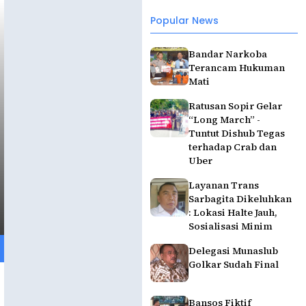
Popular News
Bandar Narkoba
Terancam Hukuman
Mati
Ratusan Sopir Gelar
“Long March” -
Tuntut Dishub Tegas
terhadap Crab dan
Uber
Layanan Trans
Sarbagita Dikeluhkan
: Lokasi Halte Jauh,
Sosialisasi Minim
Delegasi Munaslub
Golkar Sudah Final
Bansos Fiktif