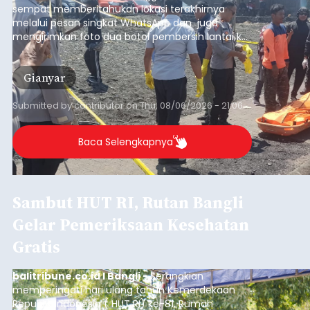
sempat memberitahukan lokasi terakhirnya
melalui pesan singkat WhatsApp dan juga
mengirimkan foto dua botol pembersih lantai ke
istrinya.
Gianyar
Submitted by
contributor
on
Thu, 08/06/2026 - 21:06
Baca Selengkapnya
Sambut HUT RI, Rutan Bangli
Gelar Pemeriksaan Kesehatan
Gratis
balitribune.co.id I Bangli -
Serangkian
memperingati hari ulang tahun Kemerdekaan
Republik Indonesia ( HUT RI) ke-81, Rumah