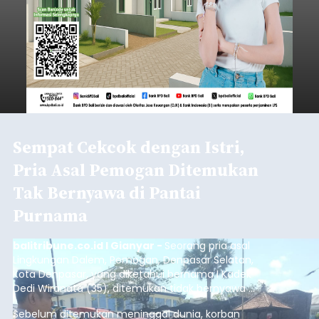
Sempat Cekcok dengan Istri,
Pria Asal Pemogan Ditemukan
Tak Bernyawa di Pantai
Purnama
balitribune.co.id I Gianyar -
Seorang pria asal
Lingkungan Dalem, Pemogan, Denpasar Selatan,
Kota Denpasar, yang diketahui bernama I Kadek
Dedi Wiranata (35), ditemukan tidak bernyawa di
pesisir Pantai Purnama, Sukawati.
Sebelum ditemukan meninggal dunia, korban