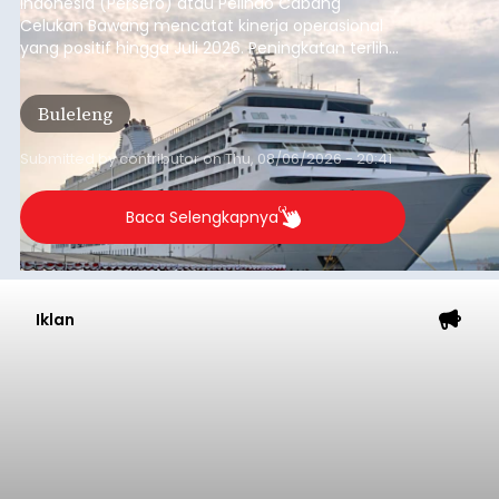
Indonesia (Persero) atau Pelindo Cabang
Celukan Bawang mencatat kinerja operasional
yang positif hingga Juli 2026. Peningkatan terlihat
dari arus kapal yang mencapai 1,48 juta Gross
Tonnage (GT), atau tumbuh 12,4 persen
Buleleng
dibandingkan periode yang sama tahun lalu
yang tercatat sebesar 1,32 juta GT.
Submitted by
contributor
on
Thu, 08/06/2026 - 20:41
Baca Selengkapnya
Iklan