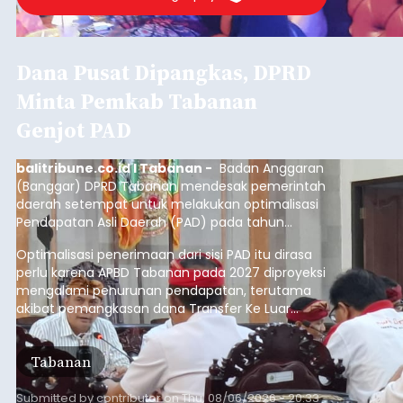
Dana Pusat Dipangkas, DPRD
Minta Pemkab Tabanan
Genjot PAD
balitribune.co.id I Tabanan -
Badan Anggaran
(Banggar) DPRD Tabanan mendesak pemerintah
daerah setempat untuk melakukan optimalisasi
Pendapatan Asli Daerah (PAD) pada tahun
anggaran 2027.
Optimalisasi penerimaan dari sisi PAD itu dirasa
perlu karena APBD Tabanan pada 2027 diproyeksi
mengalami penurunan pendapatan, terutama
akibat pemangkasan dana Transfer Ke Luar
Daerah (TKD) dari pemerintah pusat.
Tabanan
Submitted by
contributor
on
Thu, 08/06/2026 - 20:33