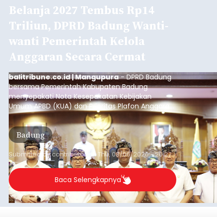
Belanja 2027 Tembus Rp14
Triliun, DPRD Badung Wanti-
wanti Pemerintah Kelola
Anggaran Secara Cermat
balitribune.co.id | Mangupura
- DPRD Badung
bersama Pemerintah Kabupaten Badung
menyepakati Nota Kesepakatan Kebijakan
Umum APBD (KUA) dan Prioritas Plafon Anggaran
Sementara (PPAS) Tahun Anggaran 2027 dalam
rapat paripurna yang digelar di Gedung DPRD
Badung
Badung, Kamis (6/8/2026).
Submitted by
contributor
on
Thu, 08/06/2026 - 20:27
Baca Selengkapnya