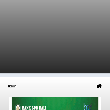
Iklan