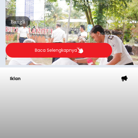
Tahanan Negara Kelas II B Bangli menggelar
kegiatan pemeriksaan kesehatan gratis, Rabu
(6/8/2026).
Bangli
Submitted by
contributor
on
Thu, 08/06/2026 - 20:56
Baca Selengkapnya
Iklan