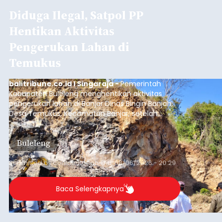
Diduga Ilegal, Satpol PP
Hentikan Aktivitas
Pengerukan Lahan di
Temukus
balitribune.co.id I Singaraja -
Pemerintah
Kabupaten Buleleng menghentikan aktivitas
pengerukan lahan di Banjar Dinas Bingin Banjah,
Desa Temukus, Kecamatan Banjar, setelah
ditemukan indikasi kegiatan pengambilan
material yang tidak sesuai dengan peruntukan
Buleleng
kawasan.
Submitted by
contributor
on
Thu, 08/06/2026 - 20:29
Baca Selengkapnya