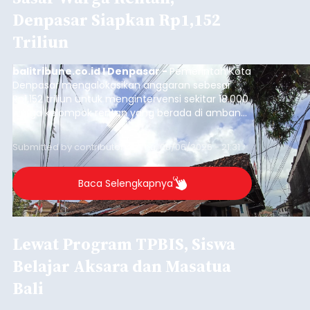
Denpasar Siapkan Rp1,152
Triliun
balitribune.co.id I Denpasar -
Pemerintah Kota
Denpasar mengalokasikan anggaran sebesar
Rp1,152 triliun untuk mengintervensi sekitar 18.000
warga kelompok rentan yang berada di ambang
garis kemiskinan. Langkah strategis ini diambil
guna menjaga masyarakat yang berada pada
Submitted by
contributor
on
Thu, 08/06/2026 - 21:31
kelompok desil 5 dan 6 tersebut agar tidak
merosot ke kategori miskin.
Baca Selengkapnya
Lewat Program TPBIS, Siswa
Belajar Aksara dan Masatua
Bali