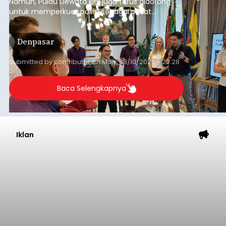
Namun, Pulau Dewata kini juga terus didorong
untuk memperkuat posisi sebagai pusat
pendidikan internasional atau "education hub".
Denpasar
Submitted by
contributor
on
Mon, 08/10/2026 - 23:28
Baca Selengkapnya
Iklan