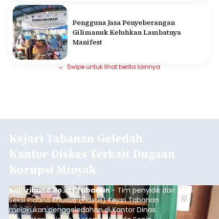
Pengguna Jasa Penyeberangan
Gilimanuk Keluhkan Lambatnya
Manifest
Swipe untuk lihat berita lainnya
Kejari Tabanan Geledah
Kantor Diskes Terkait Dugaan
Korupsi Minyak
balitribune.co.id I Tabanan
- Tim penyidik dari
Seksi Pidana Khusus (Pidsus) Kejari Tabanan
melakukan penggeledahan di Kantor Dinas