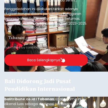
Kesehatan (Diskes) setempat pada Senin
(10/8/2026).
Penggeledahan ini dilakukan terkait adanya
dugaan korupsi dalam pengelolaan anggaran
belanja bahan bakar minyak (BBM), pelumas,
serta makan minum tahun anggaran 2023-2025.
Tabanan
Submitted by
contributor
on
Mon, 08/10/2026 - 23:33
Baca Selengkapnya
Bali Didorong Jadi Pusat
Pendidikan Internasional
balitribune.co.id I Tabanan -
Bali selama ini
dikenal luas sebagai destinasi pariwisata dunia.