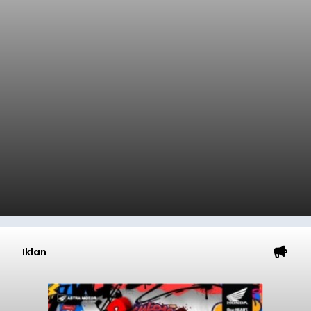
Iklan