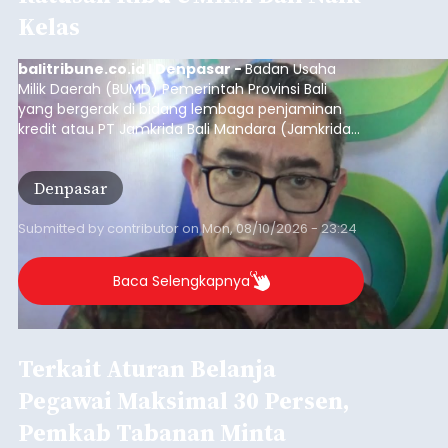
Kelas
balitribune.co.id I Denpasar -
Badan Usaha
Milik Daerah (BUMD) Pemerintah Provinsi Bali
yang bergerak di bidang lembaga penjaminan
kredit atau PT Jamkrida Bali Mandara (Jamkrida
Bali) telah mencatatkan penjaminan kredit
kepada 549 ribu usaha mikro, kecil dan
Denpasar
menengah (UMKM) di Bali.
Submitted by
contributor
on
Mon, 08/10/2026 - 23:24
Baca Selengkapnya
Terkait Aturan Belanja
Pegawai Maksimal 30 Persen,
Pemkab Tabanan Minta