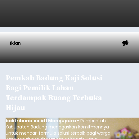
Iklan
Pemkab Badung Kaji Solusi
Bagi Pemilik Lahan
Terdampak Ruang Terbuka
Hijau
balitribune.co.id I Mangupura -
Pemerintah
Kabupaten Badung menegaskan komitmennya
untuk mencari formula solusi terbaik bagi warga