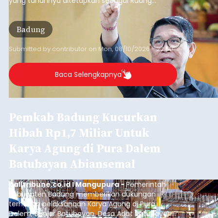
yang tanahnya ditetapkan sebagai Ruang
Terbuka Hijau (RTH) maupun Lahan Pertanian
Pangan Berkelanjutan (LP2B).
Badung
Submitted by
contributor
on
Mon, 08/10/2026 - 22:59
Baca Selengkapnya
Pemkab Badung Kucurkan
Hibah Rp1,7 Miliar Untuk
Karya Agung di Pura Dalem
Batubayan Abiansemal
balitribune.co.id I Mangupura -
Pemerintah
Kabupaten Badung memberikan dukungan
terhadap pelaksanaan Karya Agung di Pura
Dalem, Banjar Batubayan, Desa Adat Batubayan,