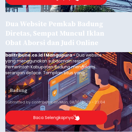
Dua Website Pemkab Badung
Diretas, Sempat Muncul Iklan
Obat Aborsi dan Judi Online
balitribune.co.id I Mangupura -
Dua website
yang menggunakan subdomain resmi
Pemerintah Kabupaten Badung mengalami
serangan deface. Tampilan situs yang
semestinya digunakan untuk menyajikan
informasi pemerintahan justru diubah menjadi
Badung
iklan obat aborsi dan judi online.
Submitted by
contributor
on
Mon, 08/10/2026 - 23:04
Baca Selengkapnya