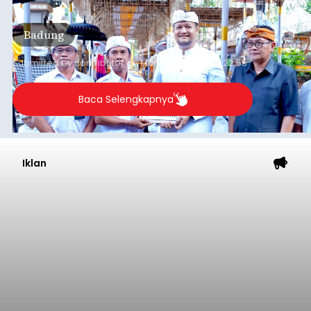
Kecamatan Abiansemal. Dukungan tersebut
diwujudkan melalui bantuan hibah sebesar Rp1,7
Badung
miliar dari Anggaran Induk Tahun 2026.
Submitted by
contributor
on
Mon, 08/10/2026 - 22:55
Baca Selengkapnya
Iklan