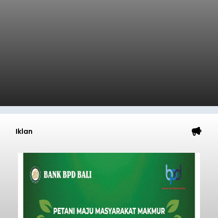
Iklan