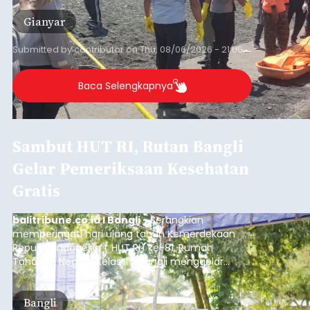
Gianyar
Submitted by
contributor
on
Thu, 08/06/2026 - 21:06
Baca Selengkapnya
Sambut HUT RI, Rutan Bangli
Gelar Pemeriksaan Kesehatan
Gratis
balitribune.co.id I Bangli -
Serangkian
memperingati hari ulang tahun Kemerdekaan
Republik Indonesia ( HUT RI) ke-81, Rumah
Tahanan Negara Kelas II B Bangli menggelar
kegiatan pemeriksaan kesehatan gratis, Rabu
(6/8/2026).
Bangli