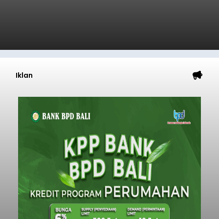
Iklan