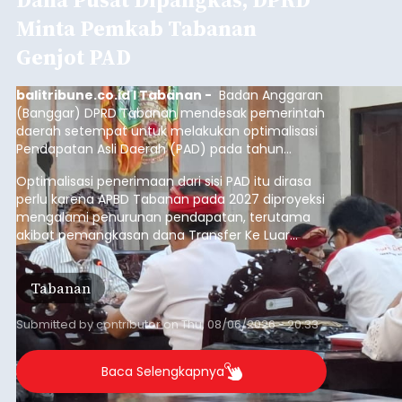
Minta Pemkab Tabanan
Genjot PAD
balitribune.co.id I Tabanan -
Badan Anggaran
(Banggar) DPRD Tabanan mendesak pemerintah
daerah setempat untuk melakukan optimalisasi
Pendapatan Asli Daerah (PAD) pada tahun
anggaran 2027.
Optimalisasi penerimaan dari sisi PAD itu dirasa
perlu karena APBD Tabanan pada 2027 diproyeksi
mengalami penurunan pendapatan, terutama
akibat pemangkasan dana Transfer Ke Luar
Daerah (TKD) dari pemerintah pusat.
Tabanan
Submitted by
contributor
on
Thu, 08/06/2026 - 20:33
Baca Selengkapnya