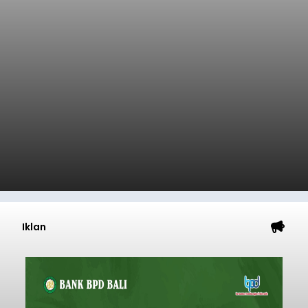
Iklan