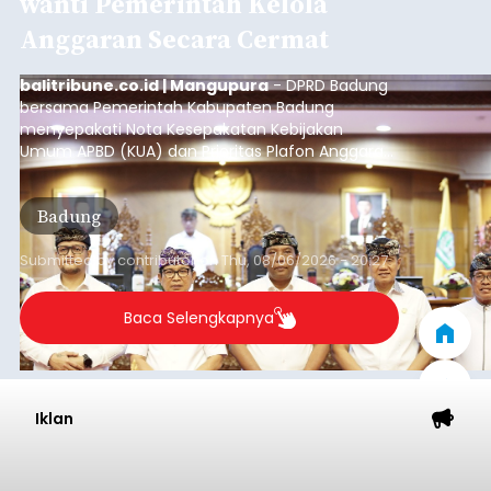
wanti Pemerintah Kelola
Anggaran Secara Cermat
balitribune.co.id | Mangupura
- DPRD Badung
bersama Pemerintah Kabupaten Badung
menyepakati Nota Kesepakatan Kebijakan
Umum APBD (KUA) dan Prioritas Plafon Anggaran
Sementara (PPAS) Tahun Anggaran 2027 dalam
rapat paripurna yang digelar di Gedung DPRD
Badung
Badung, Kamis (6/8/2026).
Submitted by
contributor
on
Thu, 08/06/2026 - 20:27
Baca Selengkapnya
Iklan