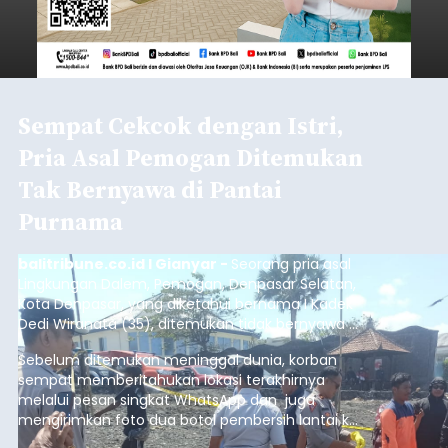
Sempat Cekcok dengan Istri,
Pria Asal Pemogan Ditemukan
Tak Bernyawa di Pantai
Purnama
balitribune.co.id I Gianyar -
Seorang pria asal
Lingkungan Dalem, Pemogan, Denpasar Selatan,
Kota Denpasar, yang diketahui bernama I Kadek
Dedi Wiranata (35), ditemukan tidak bernyawa di
pesisir Pantai Purnama, Sukawati.
Sebelum ditemukan meninggal dunia, korban
sempat memberitahukan lokasi terakhirnya
melalui pesan singkat WhatsApp dan juga
mengirimkan foto dua botol pembersih lantai ke
istrinya.