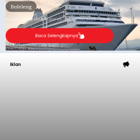
Tonnage (GT), atau tumbuh 12,4 persen
Buleleng
dibandingkan periode yang sama tahun lalu
yang tercatat sebesar 1,32 juta GT.
Submitted by
contributor
on
Thu, 08/06/2026 - 20:41
Baca Selengkapnya
Iklan