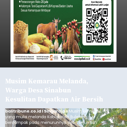
Musim Kemarau Melanda,
Warga Desa Sinabun
Kesulitan Dapatkan Air Bersih
balitribune.co.id I Singaraja -
Musim kemarau
yang mulai melanda Kabupaten Buleleng
berdampak pada menurunnya debit sejumlah