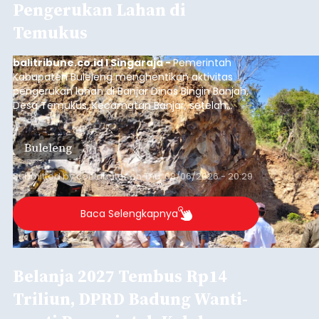
Pengerukan Lahan di
Temukus
balitribune.co.id I Singaraja -
Pemerintah
Kabupaten Buleleng menghentikan aktivitas
pengerukan lahan di Banjar Dinas Bingin Banjah,
Desa Temukus, Kecamatan Banjar, setelah
ditemukan indikasi kegiatan pengambilan
material yang tidak sesuai dengan peruntukan
Buleleng
kawasan.
Submitted by
contributor
on
Thu, 08/06/2026 - 20:29
Baca Selengkapnya
Belanja 2027 Tembus Rp14
Triliun, DPRD Badung Wanti-