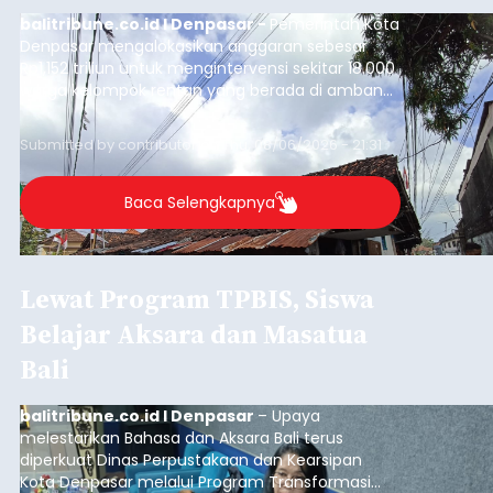
balitribune.co.id I Denpasar -
Pemerintah Kota
Denpasar mengalokasikan anggaran sebesar
Rp1,152 triliun untuk mengintervensi sekitar 18.000
warga kelompok rentan yang berada di ambang
garis kemiskinan. Langkah strategis ini diambil
guna menjaga masyarakat yang berada pada
Submitted by
contributor
on
Thu, 08/06/2026 - 21:31
kelompok desil 5 dan 6 tersebut agar tidak
merosot ke kategori miskin.
Baca Selengkapnya
Lewat Program TPBIS, Siswa
Belajar Aksara dan Masatua
Bali
balitribune.co.id I Denpasar
– Upaya
melestarikan Bahasa dan Aksara Bali terus
diperkuat Dinas Perpustakaan dan Kearsipan
Kota Denpasar melalui Program Transformasi