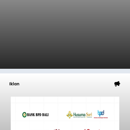
Iklan