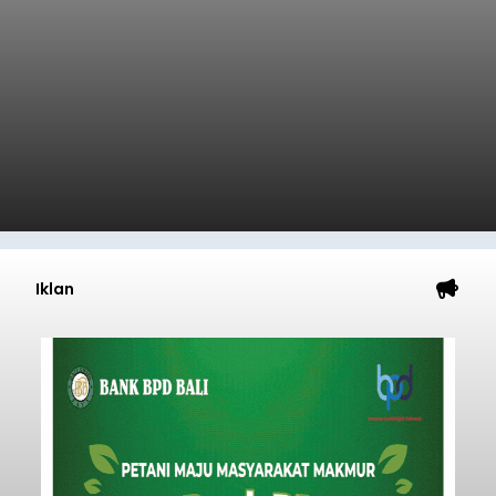
Iklan