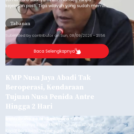
kejelasan pasti. Tiga wilayah yang sudah memiliki
RDTR tersebut meliputi Kecamatan Kediri,
Tabanan, dan Selemadeg Barat.
Tabanan
Submitted by
contributor
on
Sun, 08/09/2026 - 21:56
Baca Selengkapnya
KMP Nusa Jaya Abadi Tak
Beroperasi, Kendaraan
Tujuan Nusa Penida Antre
Hingga 2 Hari
balitribune.co.id I Amlapura -
Tidak
beroperasinya kapal KMP. Nusa Jaya Abadi atau
Kapal Roro berdampak pada aktivitas