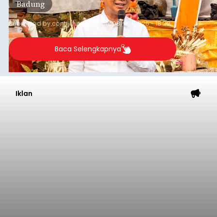
Badung
rata-rata penerimaan sebelumnya yang berkisar
Rp350 miliar hingga Rp400 miliar per bulan.
Submitted by
contributor
on
Sun, 08/09/2026 - 18:22
Baca Selengkapnya
Iklan