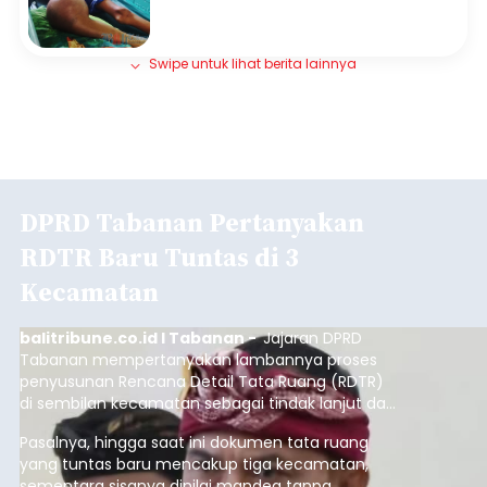
Swipe untuk lihat berita lainnya
DPRD Tabanan Pertanyakan
RDTR Baru Tuntas di 3
Kecamatan
balitribune.co.id I Tabanan -
Jajaran DPRD
Tabanan mempertanyakan lambannya proses
penyusunan Rencana Detail Tata Ruang (RDTR)
di sembilan kecamatan sebagai tindak lanjut dari
pelaksanaan RTRW.
Pasalnya, hingga saat ini dokumen tata ruang
yang tuntas baru mencakup tiga kecamatan,
sementara sisanya dinilai mandeg tanpa