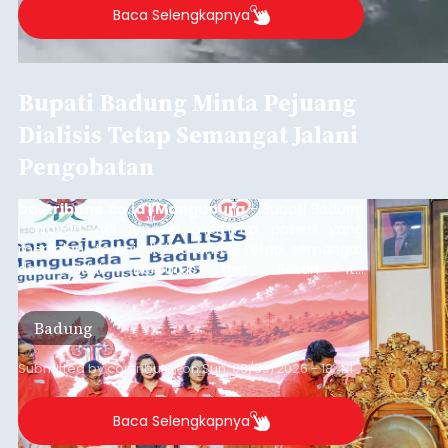
Baca Selengkapnya
Bupati Badung Minta Pejuang
Dialisis Tetap Semangat Jalani
Pengobatan
balitribune.co.id | Mangupura
- Bupati Badung
I Wayan Adi Arnawa meminta pasien yang
menjalani terapi dialisis untuk tetap semangat
dan tidak berputus asa. Pesan itu
disampaikannya saat menghadiri Sarasehan
Pejuang Dialisis yang digelar RSD Mangusada di
Badung
Ruang Kertha Gosana, Puspem Badung, Minggu
(9/8/2026).
Submitted by
contributor
on
Sun, 08/09/2026 - 18:44
Baca Selengkapnya