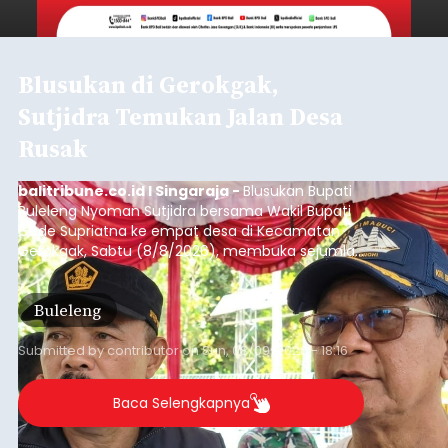
Blusukan di Gerokgak,
Sutjidra Temukan Jalan Desa
Rusak
balitribune.co.id I Singaraja -
Blusukan Bupati
Buleleng Nyoman Sutjidra bersama Wakil Bupati
Gede Supriatna ke empat desa di Kecamatan
Gerokgak, Sabtu (8/8/2026), membuka sejumlah
persoalan yang masih dihadapi masyarakat. Dari
jalan desa yang rusak hingga potensi pertanian
Buleleng
yang belum optimal, semuanya menjadi
perhatian pemerintah daerah.
Submitted by
contributor
on
Sun, 08/09/2026 - 18:16
Baca Selengkapnya