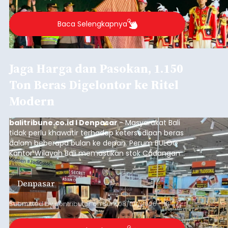
Baca Selengkapnya
Jaga Harga dan Pasokan, 1.150
Ton Beras Digelontor ke Ritel
Modern
balitribune.co.id I Denpasar
- Masyarakat Bali
tidak perlu khawatir terhadap ketersediaan beras
dalam beberapa bulan ke depan. Perum BULOG
Kantor Wilayah Bali memastikan stok Cadangan
Beras Pemerintah (CBP) masih dalam kondisi
aman, bahkan diproyeksikan mampu memenuhi
Denpasar
kebutuhan masyarakat hingga sekitar 10 bulan.
Submitted by
contributor
on
Sun, 08/09/2026 - 18:27