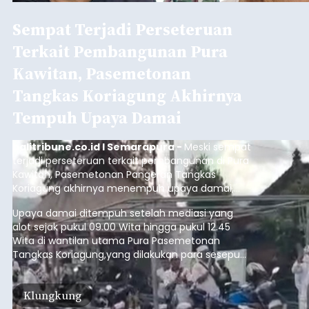
Sempat Terjadi Perseteruan
Terkait Pembangunan Pura
Kawitan, Pasemetonan
Tangkas Koriagung Akhirnya
Tempuh Upaya Damai
balitribune.co.id I Semarapura -
Meski sempat
terjadi perseteruan terkait pembangunan di Pura
Kawitan, Pasemetonan Pangeran Tangkas
Koriagung akhirnya menempuh upaya damai,
pada Minggu (9/8/2026).
Upaya damai ditempuh setelah mediasi yang
alot sejak pukul 09.00 Wita hingga pukul 12.45
Wita di wantilan utama Pura Pasemetonan
Tangkas Koriagung,yang dilakukan para sesepuh
kedua belah pihak yang berseberangan.
Klungkung