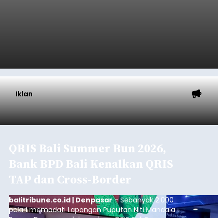
Iklan
QRIS Bali Summer Run 2026,
Bank BPD Bali Kenalkan QRIS
TAP dan Cross-Border
balitribune.co.id | Denpasar
- Sebanyak 2.000
pelari memadati Lapangan Puputan Niti Mandala