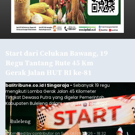
Start dari Celukan Bawang, 19
Regu Tantang Rute 45 Km
Gerak Jalan HUT RI ke-81
balitribune.co.id I Singaraja -
Sebanyak 19 regu
mengikuti Lomba Gerak Jalan 45 Kilometer
Tingkat Dewasa Putra yang digelar Pemerintah
Kabupaten Buleleng dalam rangka memperingati
HUT ke-81 Kemerdekaan Republik Indonesia.
Lomba resmi dimulai dari Lapangan Sepak Bola
Buleleng
Desa Celukan Bawang, Sabtu (8/8/2026) malam.
Submitted by
contributor
on
Sun, 08/09/2026 - 18:32