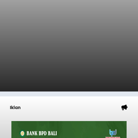
Iklan