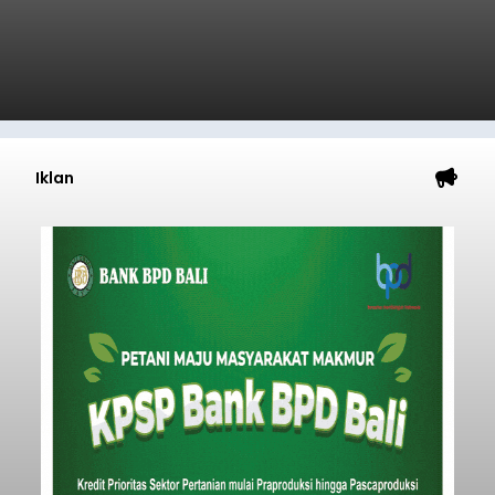
Iklan