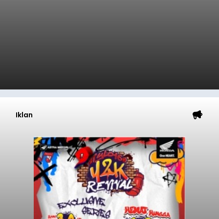
Iklan
Ombak Terbaik dan
Menantang, Pantai Medewi
Jadi Magnet Surfing Dunia
balitribune.co.id | Negara
- Deru ombak