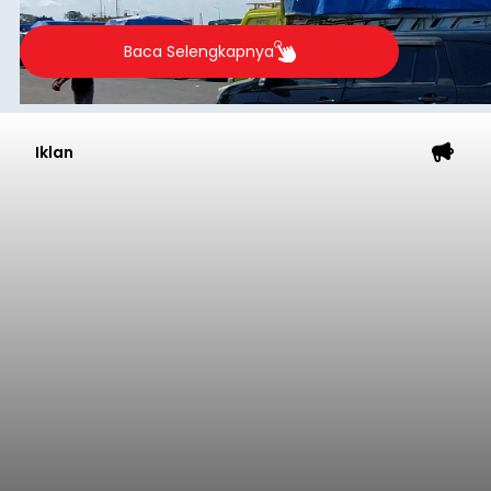
hanya dilayani oleh satu kapal yakni Kapal LCT.
Baca Selengkapnya
Iklan