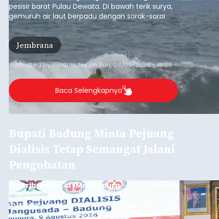
dan tidak berputus asa. Pesan itu
disampaikannya saat menghadiri Sarasehan
Pejuang Dialisis yang digelar RSD Mangusada di
Badung
Ruang Kertha Gosana, Puspem Badung, Minggu
(9/8/2026).
Submitted by
contributor
on
Sun, 08/09/2026 - 18:44
Baca Selengkapnya
Iklan