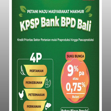
Modern
balitribune.co.id I Denpasar
- Masyarakat Bali
tidak perlu khawatir terhadap ketersediaan beras
dalam beberapa bulan ke depan. Perum BULOG
Kantor Wilayah Bali memastikan stok Cadangan
Beras Pemerintah (CBP) masih dalam kondisi
aman, bahkan diproyeksikan mampu memenuhi
Denpasar
kebutuhan masyarakat hingga sekitar 10 bulan.
Submitted by
contributor
on
Sun, 08/09/2026 - 18:27
Baca Selengkapnya
Iklan