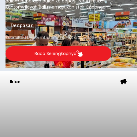
Baca Selengkapnya
Juli 2026, PAD Badung Tembus
Rp4,1 Triliun
balitribune.co.id I Mangupura -
Pendapatan
Asli Daerah (PAD) Kabupaten Badung terus
menunjukkan tren positif. Hingga akhir Juli 2026,
realisasi pendapatan daerah telah mencapai
Rp4,1 triliun atau rata-rata sekitar Rp730 miliar
per bulan, meningkat signifikan dibandingkan
Badung
rata-rata penerimaan sebelumnya yang berkisar
Rp350 miliar hingga Rp400 miliar per bulan.
Submitted by
contributor
on
Sun, 08/09/2026 - 18:22
Baca Selengkapnya