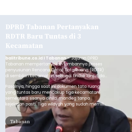
DPRD Tabanan Pertanyakan
RDTR Baru Tuntas di 3
Kecamatan
balitribune.co.id I Tabanan -
Jajaran DPRD
Tabanan mempertanyakan lambannya proses
penyusunan Rencana Detail Tata Ruang (RDTR)
di sembilan kecamatan sebagai tindak lanjut dari
pelaksanaan RTRW.
Pasalnya, hingga saat ini dokumen tata ruang
yang tuntas baru mencakup tiga kecamatan,
sementara sisanya dinilai mandeg tanpa
kejelasan pasti. Tiga wilayah yang sudah memiliki
RDTR tersebut meliputi Kecamatan Kediri,
Tabanan, dan Selemadeg Barat.
Tabanan