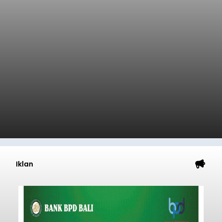
Start dari Celukan Bawang, 19
Regu Tantang Rute 45 Km
Gerak Jalan HUT RI ke-81
balitribune.co.id I Singaraja -
Sebanyak 19 regu
mengikuti Lomba Gerak Jalan 45 Kilometer
Tingkat Dewasa Putra yang digelar Pemerintah
Kabupaten Buleleng dalam rangka memperingati
HUT ke-81 Kemerdekaan Republik Indonesia.
Lomba resmi dimulai dari Lapangan Sepak Bola
Buleleng
Desa Celukan Bawang, Sabtu (8/8/2026) malam.
Submitted by
contributor
on
Sun, 08/09/2026 - 18:32
Baca Selengkapnya
Jaga Harga dan Pasokan, 1.150
Ton Beras Digelontor ke Ritel