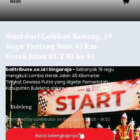
Iklan
Start dari Celukan Bawang, 19
Regu Tantang Rute 45 Km
Gerak Jalan HUT RI ke-81
balitribune.co.id I Singaraja -
Sebanyak 19 regu
mengikuti Lomba Gerak Jalan 45 Kilometer
Tingkat Dewasa Putra yang digelar Pemerintah
Kabupaten Buleleng dalam rangka memperingati
HUT ke-81 Kemerdekaan Republik Indonesia.
Lomba resmi dimulai dari Lapangan Sepak Bola
Buleleng
Desa Celukan Bawang, Sabtu (8/8/2026) malam.
Submitted by
contributor
on
Sun, 08/09/2026 - 18:32
Baca Selengkapnya