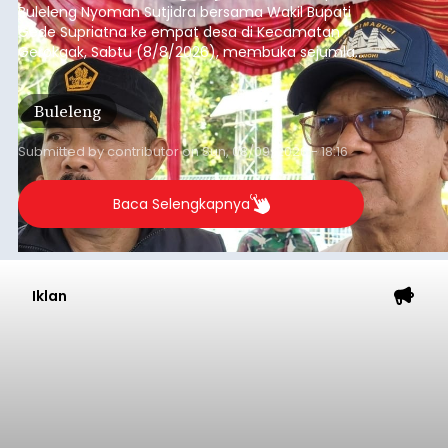
Buleleng Nyoman Sutjidra bersama Wakil Bupati
Gede Supriatna ke empat desa di Kecamatan
Gerokgak, Sabtu (8/8/2026), membuka sejumlah
persoalan yang masih dihadapi masyarakat. Dari
jalan desa yang rusak hingga potensi pertanian
Buleleng
yang belum optimal, semuanya menjadi
perhatian pemerintah daerah.
Submitted by
contributor
on
Sun, 08/09/2026 - 18:16
Baca Selengkapnya
Iklan