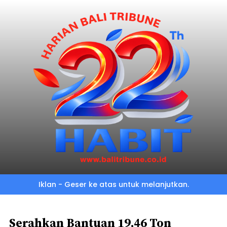
Skip
to
main
content
Iklan - Geser ke atas untuk melanjutkan.
Serahkan Bantuan 19,46 Ton