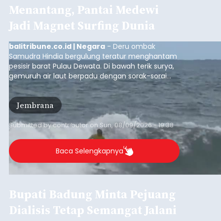
Menantang, Pantai Medewi
Jadi Magnet Surfing Dunia
balitribune.co.id | Negara
- Deru ombak
Samudra Hindia bergulung teratur menghantam
pesisir barat Pulau Dewata. Di bawah terik surya,
gemuruh air laut berpadu dengan sorak-sorai
penonton yang memadati Pantai Medewi,
Kecamatan Pekutatan pada Minggu (9/8/2026).
Jembrana
Ratusan peselancar dari berbagai penjuru
nusantara berkompetisi menaklukan ombak
terbaik dan menantang.
Submitted by
contributor
on
Sun, 08/09/2026 - 19:38
Baca Selengkapnya
Bupati Badung Minta Pejuang
Dialisis Tetap Semangat Jalani