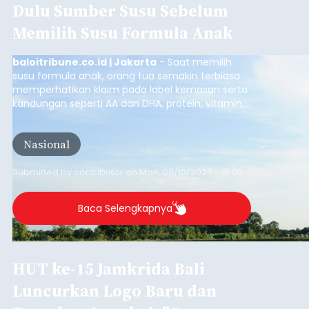
Dulu Sumber Susu Sebelum
Memilih Susu Formula Anak
baloitribune.co.id | Jakarta
- Saat memilih
susu formula anak, orang tua semakin terbiasa
memperhatikan klaim pada label kemasan serta
kandungan seperti AA dan DHA, protein, vitamin,
mineral, hingga gula tambahan. Namun, satu hal
yang belum banyak dicermati adalah dari mana
Nasional
sumber susu yang digunakan.
Submitted by
contributor
on
Mon, 08/10/2026 - 15:05
Baca Selengkapnya
HUT ke-15 Jamkrida Bali
Luncurkan Logo Baru dan