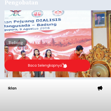
Pengobatan
balitribune.co.id | Mangupura
- Bupati Badung
I Wayan Adi Arnawa meminta pasien yang
menjalani terapi dialisis untuk tetap semangat
dan tidak berputus asa. Pesan itu
disampaikannya saat menghadiri Sarasehan
Pejuang Dialisis yang digelar RSD Mangusada di
Badung
Ruang Kertha Gosana, Puspem Badung, Minggu
(9/8/2026).
Submitted by
contributor
on
Sun, 08/09/2026 - 18:44
Baca Selengkapnya
Iklan