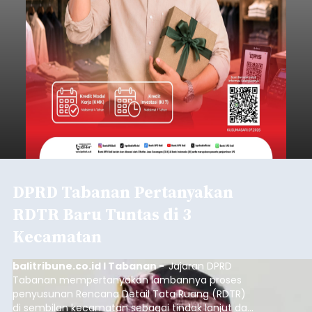
DPRD Tabanan Pertanyakan
RDTR Baru Tuntas di 3
Kecamatan
balitribune.co.id I Tabanan -
Jajaran DPRD
Tabanan mempertanyakan lambannya proses
penyusunan Rencana Detail Tata Ruang (RDTR)
di sembilan kecamatan sebagai tindak lanjut dari