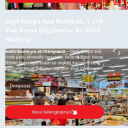
Jaga Harga dan Pasokan, 1.150
Ton Beras Digelontor ke Ritel
Modern
balitribune.co.id I Denpasar
- Masyarakat Bali
tidak perlu khawatir terhadap ketersediaan beras
dalam beberapa bulan ke depan. Perum BULOG
Kantor Wilayah Bali memastikan stok Cadangan
Beras Pemerintah (CBP) masih dalam kondisi
aman, bahkan diproyeksikan mampu memenuhi
Denpasar
kebutuhan masyarakat hingga sekitar 10 bulan.
Submitted by
contributor
on
Sun, 08/09/2026 - 18:27
Baca Selengkapnya