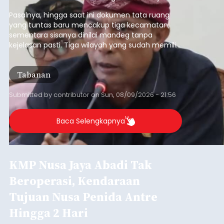
pelaksanaan RTRW.
Pasalnya, hingga saat ini dokumen tata ruang
yang tuntas baru mencakup tiga kecamatan,
sementara sisanya dinilai mandeg tanpa
kejelasan pasti. Tiga wilayah yang sudah memiliki
RDTR tersebut meliputi Kecamatan Kediri,
Tabanan, dan Selemadeg Barat.
Tabanan
Submitted by
contributor
on
Sun, 08/09/2026 - 21:56
Baca Selengkapnya
KMP Nusa Jaya Abadi Tak
Beroperasi, Kendaraan
Tujuan Nusa Penida Antre
Hingga 2 Hari