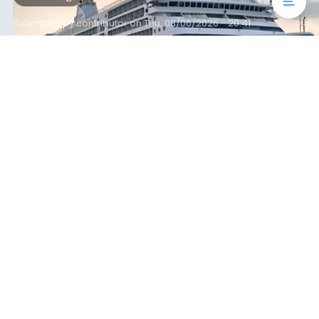
yang tercatat sebesar 1,32 juta GT.
Submitted by
contributor
on
Thu, 08/06/2026 - 20:41
Baca Selengkapnya
Iklan