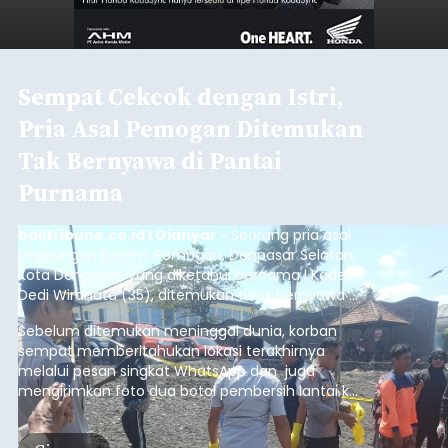
Sempat Cekcok dengan Istri,
Pria Asal Pemogan Ditemukan
Tak Bernyawa di Pantai
Purnama
balitribune.co.id I Gianyar -
Seorang pria asal
Lingkungan Dalem, Pemogan, Denpasar Selatan,
Kota Denpasar, yang diketahui bernama I Kadek
Dedi Wiranata (35), ditemukan tidak bernyawa di
pesisir Pantai Purnama, Sukawati.
Sebelum ditemukan meninggal dunia, korban
sempat memberitahukan lokasi terakhirnya
melalui pesan singkat WhatsApp dan juga
mengirimkan foto dua botol pembersih lantai ke
istrinya.