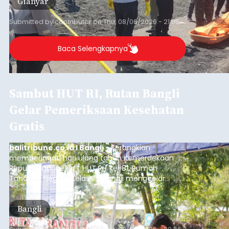
Gianyar
Submitted by
contributor
on
Thu, 08/06/2026 - 21:06
Baca Selengkapnya
Sambut HUT RI, Rutan Bangli
Gelar Pemeriksaan Kesehatan
Gratis
balitribune.co.id I Bangli -
Serangkian
memperingati hari ulang tahun Kemerdekaan
Republik Indonesia ( HUT RI) ke-81, Rumah
Tahanan Negara Kelas II B Bangli menggelar
kegiatan pemeriksaan kesehatan gratis, Rabu
(6/8/2026).
Bangli