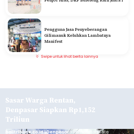
Pengguna Jasa Penyeberangan
Gilimanuk Keluhkan Lambatnya
Manifest
Swipe untuk lihat berita lainnya
Sasar Warga Rentan,
Denpasar Siapkan Rp1,152
Triliun
balitribune.co.id I Denpasar -
Pemerintah Kota