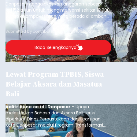
Denpasar mengalokasikan anggaran sebesar
Rp1,152 triliun untuk mengintervensi sekitar 18.000
warga kelompok rentan yang berada di ambang
garis kemiskinan. Langkah strategis ini diambil
guna menjaga masyarakat yang berada pada
Submitted by
contributor
on
Thu, 08/06/2026 - 21:31
kelompok desil 5 dan 6 tersebut agar tidak
merosot ke kategori miskin.
Baca Selengkapnya
Lewat Program TPBIS, Siswa
Belajar Aksara dan Masatua
Bali
balitribune.co.id I Denpasar
– Upaya
melestarikan Bahasa dan Aksara Bali terus
diperkuat Dinas Perpustakaan dan Kearsipan
Kota Denpasar melalui Program Transformasi
Perpustakaan Berbasis Inklusi Sosial (TPBIS).