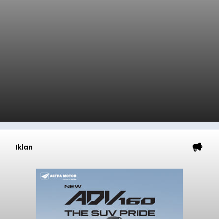
Iklan