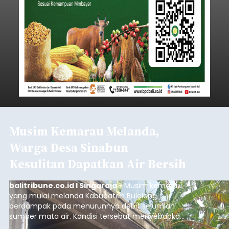
Musim Kemarau Melanda,
Warga Desa Sinabun
Kesulitan Dapatkan Air Bersih
balitribune.co.id I Singaraja -
Musim kemarau
yang mulai melanda Kabupaten Buleleng
berdampak pada menurunnya debit sejumlah
sumber mata air. Kondisi tersebut menyebabkan
warga di beberapa desa mulai mengalami