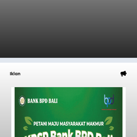
Iklan