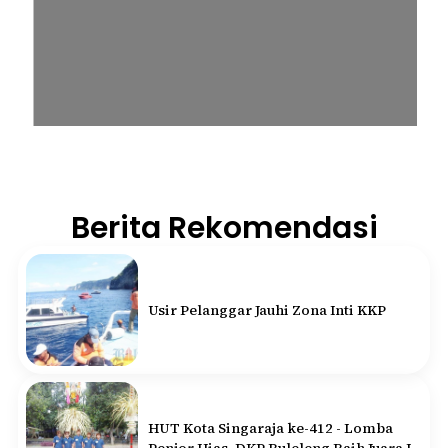
Berita Rekomendasi
Usir Pelanggar Jauhi Zona Inti KKP
HUT Kota Singaraja ke-412 - Lomba
Penjor Hias, DKP Buleleng Raih Juara I