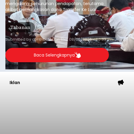
mengalami penurunan pendapatan, terutama
akibat pemangkasan dana Transfer Ke Luar
Daerah (TKD) dari pemerintah pusat.
Tabanan
Submitted by
contributor
on
Thu, 08/06/2026 - 20:33
Baca Selengkapnya
Iklan