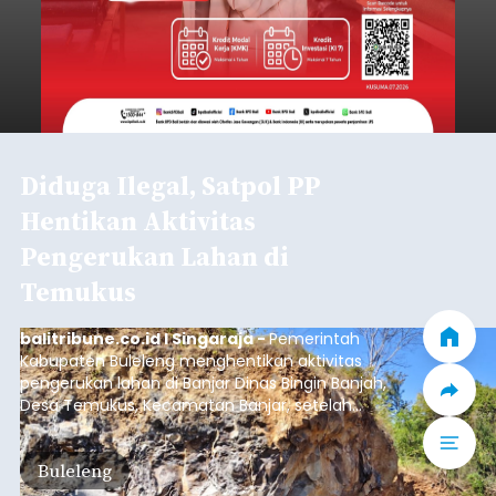
Diduga Ilegal, Satpol PP
Hentikan Aktivitas
Pengerukan Lahan di
Temukus
balitribune.co.id I Singaraja -
Pemerintah
Kabupaten Buleleng menghentikan aktivitas
pengerukan lahan di Banjar Dinas Bingin Banjah,
Desa Temukus, Kecamatan Banjar, setelah
ditemukan indikasi kegiatan pengambilan
material yang tidak sesuai dengan peruntukan
Buleleng
kawasan.