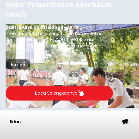
Gelar Pemeriksaan Kesehatan
Gratis
balitribune.co.id I Bangli -
Serangkian
memperingati hari ulang tahun Kemerdekaan
Republik Indonesia ( HUT RI) ke-81, Rumah
Tahanan Negara Kelas II B Bangli menggelar
kegiatan pemeriksaan kesehatan gratis, Rabu
(6/8/2026).
Bangli
Submitted by
contributor
on
Thu, 08/06/2026 - 20:56
Baca Selengkapnya
Iklan