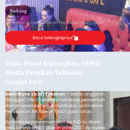
Badung
Submitted by
contributor
on
Thu, 08/06/2026 - 20:38
Baca Selengkapnya
Dana Pusat Dipangkas, DPRD
Minta Pemkab Tabanan
Genjot PAD
balitribune.co.id I Tabanan -
Badan Anggaran
(Banggar) DPRD Tabanan mendesak pemerintah
daerah setempat untuk melakukan optimalisasi
Pendapatan Asli Daerah (PAD) pada tahun
anggaran 2027.
Optimalisasi penerimaan dari sisi PAD itu dirasa
perlu karena APBD Tabanan pada 2027 diproyeksi