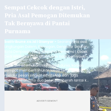
Sempat Cekcok dengan Istri,
Pria Asal Pemogan Ditemukan
Tak Bernyawa di Pantai
Purnama
balitribune.co.id I Gianyar -
Seorang pria asal
Lingkungan Dalem, Pemogan, Denpasar Selatan,
Kota Denpasar, yang diketahui bernama I Kadek
Dedi Wiranata (35), ditemukan tidak bernyawa di
pesisir Pantai Purnama, Sukawati.
Sebelum ditemukan meninggal dunia, korban
sempat memberitahukan lokasi terakhirnya
melalui pesan singkat WhatsApp dan juga
mengirimkan foto dua botol pembersih lantai ke
istrinya.
ADVERTISEMENT