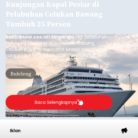
Kunjungan Kapal Pesiar di
Pelabuhan Celukan Bawang
Tumbuh 25 Persen
balitribune.coo.id I Singaraja -
PT Pelabuhan
Indonesia (Persero) atau Pelindo Cabang
Celukan Bawang mencatat kinerja operasional
yang positif hingga Juli 2026. Peningkatan terlihat
dari arus kapal yang mencapai 1,48 juta Gross
Tonnage (GT), atau tumbuh 12,4 persen
Buleleng
dibandingkan periode yang sama tahun lalu
yang tercatat sebesar 1,32 juta GT.
Submitted by
contributor
on
Thu, 08/06/2026 - 20:41
Baca Selengkapnya
Iklan