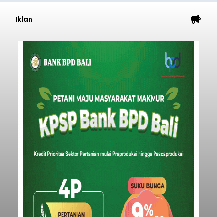
Iklan