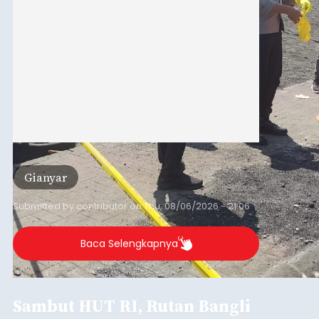
Gianyar
Submitted by
contributor
on
Thu, 08/06/2026 - 21:06
Baca Selengkapnya
Sambut HUT RI, Rutan Bangli