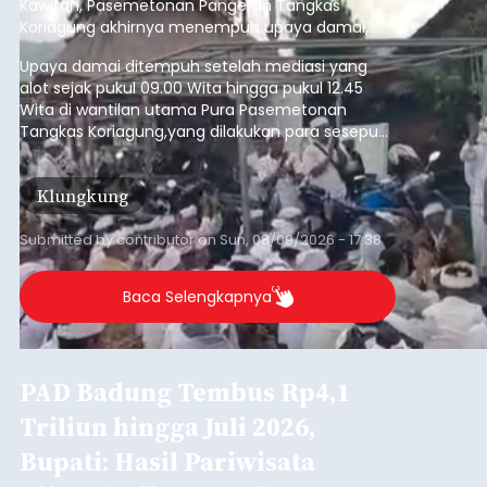
Kawitan, Pasemetonan Pangeran Tangkas
Koriagung akhirnya menempuh upaya damai,
pada Minggu (9/8/2026).
Upaya damai ditempuh setelah mediasi yang
alot sejak pukul 09.00 Wita hingga pukul 12.45
Wita di wantilan utama Pura Pasemetonan
Tangkas Koriagung,yang dilakukan para sesepuh
kedua belah pihak yang berseberangan.
Klungkung
Submitted by
contributor
on
Sun, 08/09/2026 - 17:38
Baca Selengkapnya
PAD Badung Tembus Rp4,1
Triliun hingga Juli 2026,
Bupati: Hasil Pariwisata