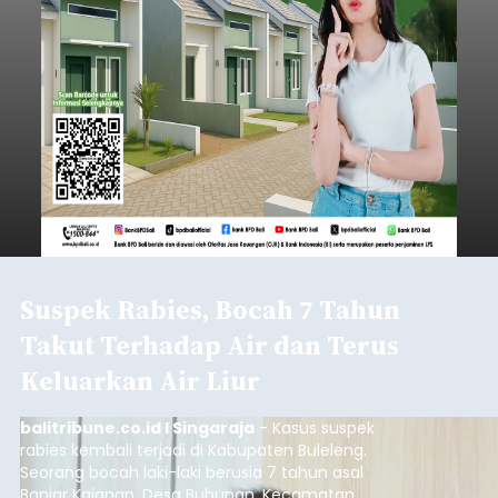
Suspek Rabies, Bocah 7 Tahun
Takut Terhadap Air dan Terus
Keluarkan Air Liur
balitribune.co.id I Singaraja
- Kasus suspek
rabies kembali terjadi di Kabupaten Buleleng.
Seorang bocah laki-laki berusia 7 tahun asal
Banjar Kajanan, Desa Bubunan, Kecamatan