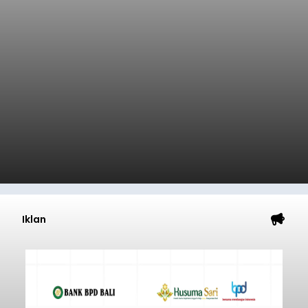
Iklan