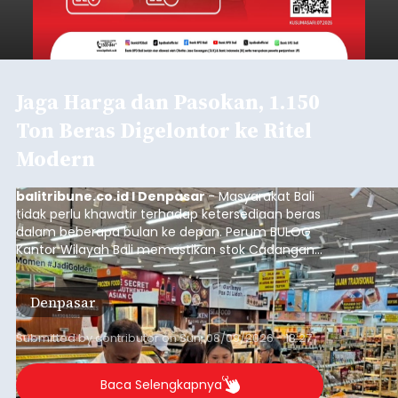
Jaga Harga dan Pasokan, 1.150
Ton Beras Digelontor ke Ritel
Modern
balitribune.co.id I Denpasar
- Masyarakat Bali
tidak perlu khawatir terhadap ketersediaan beras
dalam beberapa bulan ke depan. Perum BULOG
Kantor Wilayah Bali memastikan stok Cadangan
Beras Pemerintah (CBP) masih dalam kondisi
aman, bahkan diproyeksikan mampu memenuhi
Denpasar
kebutuhan masyarakat hingga sekitar 10 bulan.
Submitted by
contributor
on
Sun, 08/09/2026 - 18:27
Baca Selengkapnya