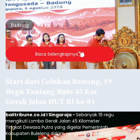
menjalani terapi dialisis untuk tetap semangat
dan tidak berputus asa. Pesan itu
disampaikannya saat menghadiri Sarasehan
Pejuang Dialisis yang digelar RSD Mangusada di
Badung
Ruang Kertha Gosana, Puspem Badung, Minggu
(9/8/2026).
Submitted by
contributor
on
Sun, 08/09/2026 - 18:44
Baca Selengkapnya
Start dari Celukan Bawang, 19
Regu Tantang Rute 45 Km
Gerak Jalan HUT RI ke-81
balitribune.co.id I Singaraja -
Sebanyak 19 regu
mengikuti Lomba Gerak Jalan 45 Kilometer
Tingkat Dewasa Putra yang digelar Pemerintah
Kabupaten Buleleng dalam rangka memperingati
HUT ke-81 Kemerdekaan Republik Indonesia.