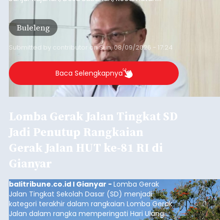
Seririt, dilaporkan mengalami gejala khas rabies
setelah sebelumnya digigit anjing pada awal Juni
Buleleng
2026.
Submitted by
contributor
on
Sun, 08/09/2026 - 17:24
Baca Selengkapnya
Lomba Gerak Jalan Tingkat SD
Jadi Penutup Rangkaian
Gerak Jalan HUT ke-81 RI di
Gianyar
balitribune.co.id I Gianyar -
Lomba Gerak
Jalan Tingkat Sekolah Dasar (SD) menjadi
kategori terakhir dalam rangkaian Lomba Gerak
Jalan dalam rangka memperingati Hari Ulang