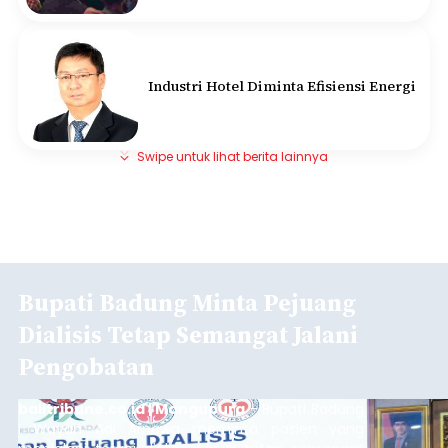
Industri Hotel Diminta Efisiensi Energi
Swipe untuk lihat berita lainnya
Bupati Badung Minta Pejuang
Dialisis Tetap Semangat Jalani
Pengobatan
balitribune.co.id | Mangupura
- Bupati Badung
I Wayan Adi Arnawa meminta pasien yang