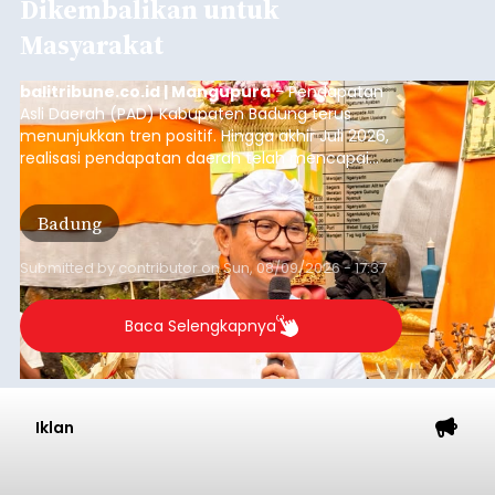
Dikembalikan untuk
Masyarakat
balitribune.co.id | Mangupura
- Pendapatan
Asli Daerah (PAD) Kabupaten Badung terus
menunjukkan tren positif. Hingga akhir Juli 2026,
realisasi pendapatan daerah telah mencapai
Rp4,1 triliun atau rata-rata sekitar Rp730 miliar
per bulan, meningkat signifikan dibandingkan
Badung
rata-rata penerimaan sebelumnya yang berkisar
Rp350 miliar hingga Rp400 miliar per bulan.
Submitted by
contributor
on
Sun, 08/09/2026 - 17:37
Baca Selengkapnya
Iklan