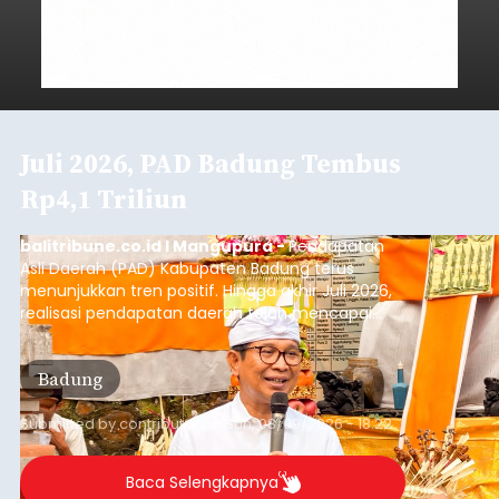
Juli 2026, PAD Badung Tembus
Rp4,1 Triliun
balitribune.co.id I Mangupura -
Pendapatan
Asli Daerah (PAD) Kabupaten Badung terus
menunjukkan tren positif. Hingga akhir Juli 2026,
realisasi pendapatan daerah telah mencapai
Rp4,1 triliun atau rata-rata sekitar Rp730 miliar
per bulan, meningkat signifikan dibandingkan
Badung
rata-rata penerimaan sebelumnya yang berkisar
Rp350 miliar hingga Rp400 miliar per bulan.
Submitted by
contributor
on
Sun, 08/09/2026 - 18:22
Baca Selengkapnya