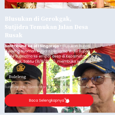
Blusukan di Gerokgak,
Sutjidra Temukan Jalan Desa
Rusak
balitribune.co.id I Singaraja -
Blusukan Bupati
Buleleng Nyoman Sutjidra bersama Wakil Bupati
Gede Supriatna ke empat desa di Kecamatan
Gerokgak, Sabtu (8/8/2026), membuka sejumlah
persoalan yang masih dihadapi masyarakat. Dari
jalan desa yang rusak hingga potensi pertanian
Buleleng
yang belum optimal, semuanya menjadi
perhatian pemerintah daerah.
Submitted by
contributor
on
Sun, 08/09/2026 - 18:16
Baca Selengkapnya