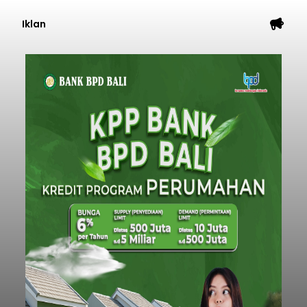
Iklan