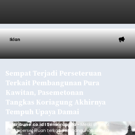
Iklan
Sempat Terjadi Perseteruan
Terkait Pembangunan Pura
Kawitan, Pasemetonan
Tangkas Koriagung Akhirnya
Tempuh Upaya Damai
balitribune.co.id I Semarapura -
Meski sempat
terjadi perseteruan terkait pembangunan di Pura