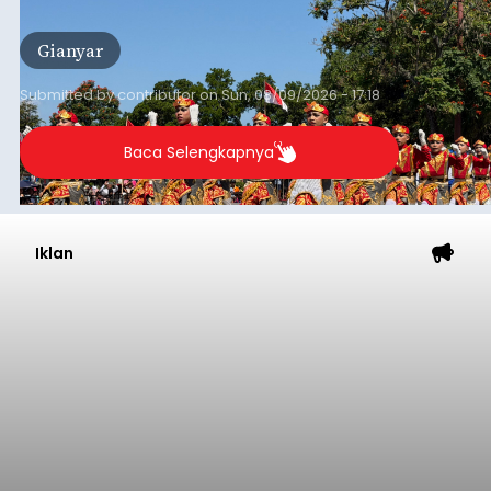
Tahun (HUT) ke-81 Kemerdekaan Republik
Indonesia Tahun 2026 di Kabupaten Gianyar.
Gianyar
Submitted by
contributor
on
Sun, 08/09/2026 - 17:18
Baca Selengkapnya
Iklan