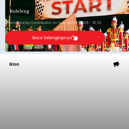
Lomba resmi dimulai dari Lapangan Sepak Bola
Buleleng
Desa Celukan Bawang, Sabtu (8/8/2026) malam.
Submitted by
contributor
on
Sun, 08/09/2026 - 18:32
Baca Selengkapnya
Iklan