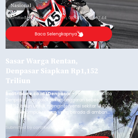
Nasional
Barat, pada 7–9 Agustus 2026.
Submitted by
contributor
on
Fri, 08/07/2026 - 07:44
Baca Selengkapnya
Sasar Warga Rentan,
Denpasar Siapkan Rp1,152
Triliun
balitribune.co.id I Denpasar -
Pemerintah Kota
Denpasar mengalokasikan anggaran sebesar
Rp1,152 triliun untuk mengintervensi sekitar 18.000
warga kelompok rentan yang berada di ambang
garis kemiskinan. Langkah strategis ini diambil
guna menjaga masyarakat yang berada pada
Submitted by
contributor
on
Thu, 08/06/2026 - 21:31
kelompok desil 5 dan 6 tersebut agar tidak
merosot ke kategori miskin.