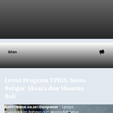
Iklan
Lewat Program TPBIS, Siswa
Belajar Aksara dan Masatua
Bali
balitribune.co.id I Denpasar
– Upaya
melestarikan Bahasa dan Aksara Bali terus