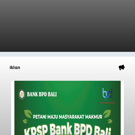
Iklan