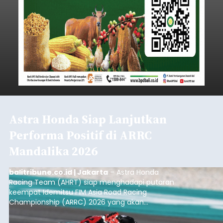
Astra Honda Siap Lanjutkan
Performa Positif di ARRC
Mandalika 2026
balitribune.co.id | Jakarta
– Astra Honda
Racing Team (AHRT) siap menghadapi putaran
keempat Idemitsu FIM Asia Road Racing
Championship (ARRC) 2026 yang akan
berlangsung di Pertamina Mandalika
International Circuit, Lombok, Nusa Tenggara