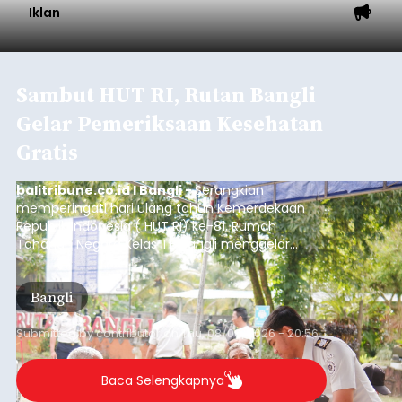
Iklan