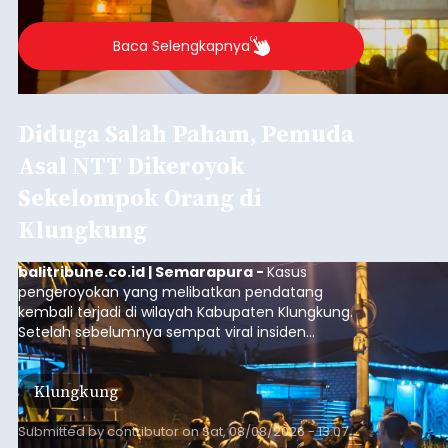
Agung Partha Adnyana di Denpasar, Sabtu (8/8).
Baca Selengkapnya
Diduga Salah Paham, Pemuda
Asal NTT Dikeroyok
Sekelompok Orang di
Klungkung
balitribune.co.id | Semarapura -
Kasus
pengeroyokan yang melibatkan pendatang
kembali terjadi di wilayah Kabupaten Klungkung.
Setelah sebelumnya sempat viral insiden
keributan di barat Pasar Galiran, peristiwa serupa
kini menimpa seorang pemuda asal Kabupaten
Klungkung
Sumba Barat Daya (SBD), Nusa Tenggara Timur
(NTT).
Submitted by
contributor
on
Sat, 08/08/2026 - 13:07