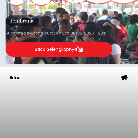
Kegiatan yang digelar Gedung Kesenian Ir.
Soekarno ini memadukan pemberdayaan
ekonomi masyarakat dengan aksi sosial tersebut
Jembrana
mendapat antusiasme tinggi dan mencatat nilai
transaksi mencapai Rp672.733.200.
Submitted by
contributor
on
Sat, 08/08/2026 - 20:11
Baca Selengkapnya
Iklan