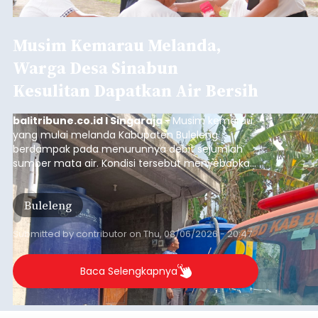
Sambut HUT RI, Rutan Bangli
Gelar Pemeriksaan Kesehatan
Gratis
balitribune.co.id I Bangli -
Serangkian
memperingati hari ulang tahun Kemerdekaan
Republik Indonesia ( HUT RI) ke-81, Rumah
Tahanan Negara Kelas II B Bangli menggelar
kegiatan pemeriksaan kesehatan gratis, Rabu