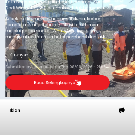
Kota Denpasar, yang diketahui bernama I Kadek
Dedi Wiranata (35), ditemukan tidak bernyawa di
pesisir Pantai Purnama, Sukawati.
Sebelum ditemukan meninggal dunia, korban
sempat memberitahukan lokasi terakhirnya
melalui pesan singkat WhatsApp dan juga
mengirimkan foto dua botol pembersih lantai ke
istrinya.
Gianyar
Submitted by
contributor
on
Thu, 08/06/2026 - 21:06
Baca Selengkapnya
Iklan