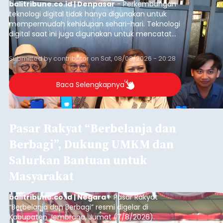
balitribune.co.id | Denpasar
- Perkembangan
teknologi digital tidak hanya digunakan untuk
mempermudah kehidupan sehari-hari. Teknologi
digital saat ini juga digunakan untuk mencatat
dan mengelola data base alumni dari suatu
sekolah, salah satunya adalah alumni SMA 1
Submitted by
contributor
on
Sat, 08/08/2026 - 20:28
Denpasar.
Baca Selengkapnya
Pasar Rakyat “Berbelanja dan
Berbagi”, Dukung UMKM dan
Salurkan Bantuan untuk
Masyarakat
balitribune.co.id | Negara
- Pasar Rakyat
“Berbelanja dan Berbagi” resmi digelar di
Kabupaten Jembrana, Jumat (7/8/2026).