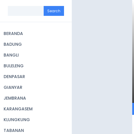
Skip
to
Search
main
content
BERANDA
Main
BADUNG
navigation
BANGLI
BULELENG
DENPASAR
GIANYAR
JEMBRANA
KARANGASEM
KLUNGKUNG
TABANAN