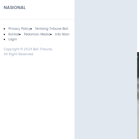
NASIONAL
Privacy Policy
Tentang Tribune Bali
Footer
Kontak
Pedoman Media
Info Iklan
Login
Copyright © 2024 Bali Tribune,
All Right Reserved.