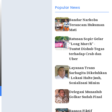
Popular News
Bandar Narkoba
Terancam Hukuman
Mati
Ratusan Sopir Gelar
“Long March” -
Tuntut Dishub Tegas
terhadap Crab dan
Uber
Layanan Trans
Sarbagita Dikeluhkan
: Lokasi Halte Jauh,
Sosialisasi Minim
Delegasi Munaslub
Golkar Sudah Final
Bansos Fiktif