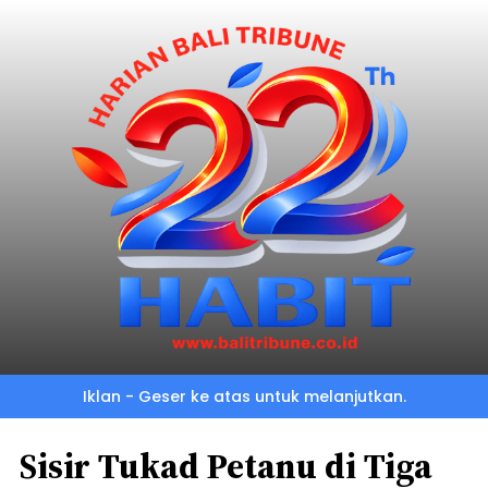
Iklan - Geser ke atas untuk melanjutkan.
Sisir Tukad Petanu di Tiga