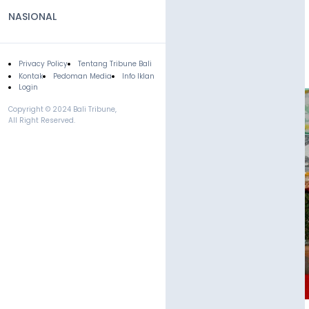
NASIONAL
Privacy Policy
Tentang Tribune Bali
Footer
Kontak
Pedoman Media
Info Iklan
Login
Copyright © 2024 Bali Tribune,
All Right Reserved.