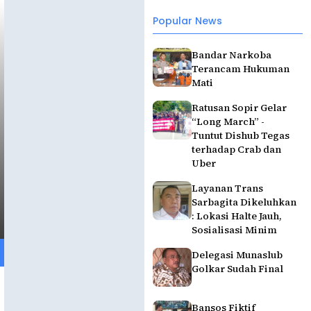
Popular News
Bandar Narkoba
Terancam Hukuman
Mati
Ratusan Sopir Gelar
“Long March” -
Tuntut Dishub Tegas
terhadap Crab dan
Uber
Layanan Trans
Sarbagita Dikeluhkan
: Lokasi Halte Jauh,
Sosialisasi Minim
Delegasi Munaslub
Golkar Sudah Final
Bansos Fiktif