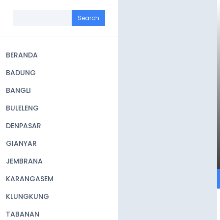
Skip
to
Search
main
content
BERANDA
Main
BADUNG
navigation
BANGLI
BULELENG
DENPASAR
GIANYAR
JEMBRANA
KARANGASEM
KLUNGKUNG
TABANAN