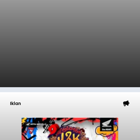
Iklan