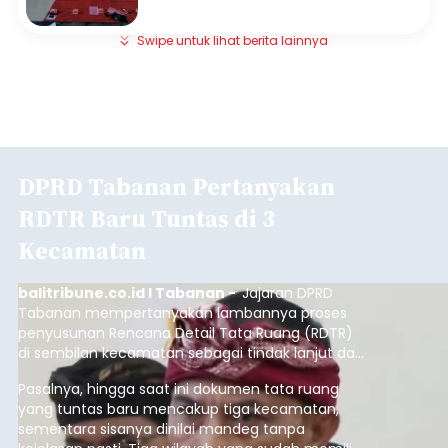
Swipe untuk lihat berita lainnya
DPRD Tabanan Pertanyakan
RDTR Baru Tuntas di 3
Kecamatan
balitribune.co.id I Tabanan -
Jajaran DPRD
Tabanan mempertanyakan lambannya proses
penyusunan Rencana Detail Tata Ruang (RDTR)
di sembilan kecamatan sebagai tindak lanjut dari
pelaksanaan RTRW.
Pasalnya, hingga saat ini dokumen tata ruang
yang tuntas baru mencakup tiga kecamatan,
sementara sisanya dinilai mandeg tanpa