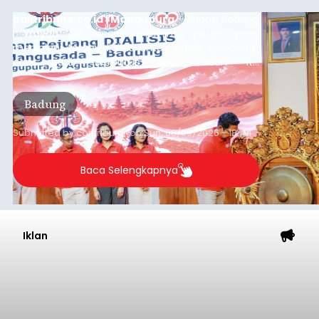
balitribune.co.id | Mangupura
- Bupati Badung
I Wayan Adi Arnawa meminta pasien yang
menjalani terapi dialisis untuk tetap semangat
dan tidak berputus asa. Pesan itu
disampaikannya saat menghadiri Sarasehan
Pejuang Dialisis yang digelar RSD Mangusada di
Badung
Ruang Kertha Gosana, Puspem Badung, Minggu
(9/8/2026).
Submitted by
contributor
on
Sun, 08/09/2026 - 18:44
Baca Selengkapnya
Iklan