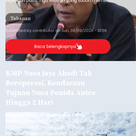
kejelasan pasti. Tiga wilayah yang sudah memiliki
RDTR tersebut meliputi Kecamatan Kediri,
Tabanan, dan Selemadeg Barat.
Tabanan
Submitted by
contributor
on
Sun, 08/09/2026 - 21:56
Baca Selengkapnya
KMP Nusa Jaya Abadi Tak
Beroperasi, Kendaraan
Tujuan Nusa Penida Antre
Hingga 2 Hari
balitribune.co.id I Amlapura -
Tidak
beroperasinya kapal KMP. Nusa Jaya Abadi atau
Kapal Roro berdampak pada aktivitas
penyeberangan di Pelabuhan Padang Bai,