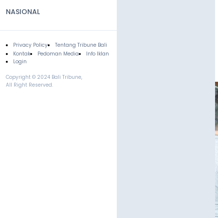
NASIONAL
Privacy Policy
Tentang Tribune Bali
Footer
Kontak
Pedoman Media
Info Iklan
Login
Copyright © 2024 Bali Tribune,
All Right Reserved.