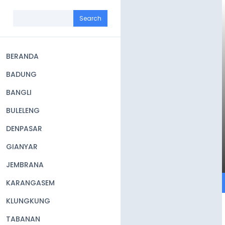
Skip
to
Search
main
content
BERANDA
Main
BADUNG
navigation
BANGLI
BULELENG
DENPASAR
GIANYAR
JEMBRANA
KARANGASEM
KLUNGKUNG
TABANAN