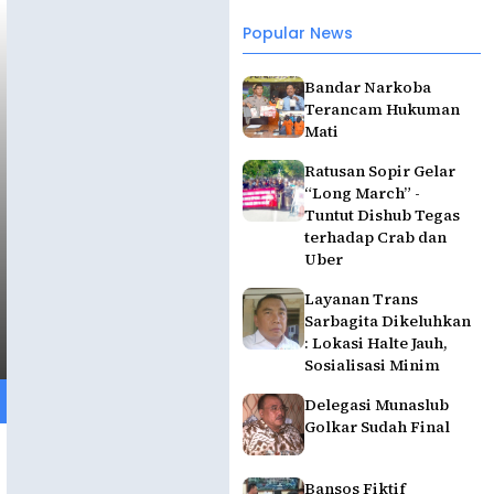
Popular News
Bandar Narkoba
Terancam Hukuman
Mati
Ratusan Sopir Gelar
“Long March” -
Tuntut Dishub Tegas
terhadap Crab dan
Uber
Layanan Trans
Sarbagita Dikeluhkan
: Lokasi Halte Jauh,
Sosialisasi Minim
Delegasi Munaslub
Golkar Sudah Final
Bansos Fiktif