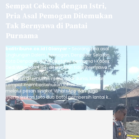
Sempat Cekcok dengan Istri,
Pria Asal Pemogan Ditemukan
Tak Bernyawa di Pantai
Purnama
balitribune.co.id I Gianyar -
Seorang pria asal
Lingkungan Dalem, Pemogan, Denpasar Selatan,
Kota Denpasar, yang diketahui bernama I Kadek
Dedi Wiranata (35), ditemukan tidak bernyawa di
pesisir Pantai Purnama, Sukawati.
Sebelum ditemukan meninggal dunia, korban
sempat memberitahukan lokasi terakhirnya
melalui pesan singkat WhatsApp dan juga
mengirimkan foto dua botol pembersih lantai ke
istrinya.