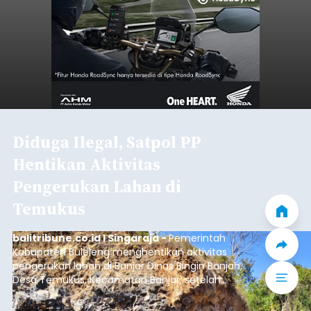
Diduga Ilegal, Satpol PP
Hentikan Aktivitas
Pengerukan Lahan di
Temukus
balitribune.co.id I Singaraja -
Pemerintah
Kabupaten Buleleng menghentikan aktivitas
pengerukan lahan di Banjar Dinas Bingin Banjah,
Desa Temukus, Kecamatan Banjar, setelah
ditemukan indikasi kegiatan pengambilan
material yang tidak sesuai dengan peruntukan