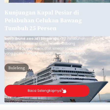
Kunjungan Kapal Pesiar di
Pelabuhan Celukan Bawang
Tumbuh 25 Persen
balitribune.coo.id I Singaraja -
PT Pelabuhan
Indonesia (Persero) atau Pelindo Cabang
Celukan Bawang mencatat kinerja operasional
yang positif hingga Juli 2026. Peningkatan terlihat
dari arus kapal yang mencapai 1,48 juta Gross
Tonnage (GT), atau tumbuh 12,4 persen
Buleleng
dibandingkan periode yang sama tahun lalu
yang tercatat sebesar 1,32 juta GT.
Submitted by
contributor
on
Thu, 08/06/2026 - 20:41
Baca Selengkapnya