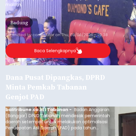
malam.
Badung
Submitted by
contributor
on
Thu, 08/06/2026 - 20:38
Baca Selengkapnya
Dana Pusat Dipangkas, DPRD
Minta Pemkab Tabanan
Genjot PAD
balitribune.co.id I Tabanan -
Badan Anggaran
(Banggar) DPRD Tabanan mendesak pemerintah
daerah setempat untuk melakukan optimalisasi
Pendapatan Asli Daerah (PAD) pada tahun
anggaran 2027.