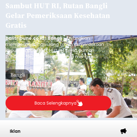
Sambut HUT RI, Rutan Bangli
Gelar Pemeriksaan Kesehatan
Gratis
balitribune.co.id I Bangli -
Serangkian
memperingati hari ulang tahun Kemerdekaan
Republik Indonesia ( HUT RI) ke-81, Rumah
Tahanan Negara Kelas II B Bangli menggelar
kegiatan pemeriksaan kesehatan gratis, Rabu
(6/8/2026).
Bangli
Submitted by
contributor
on
Thu, 08/06/2026 - 20:56
Baca Selengkapnya
Iklan