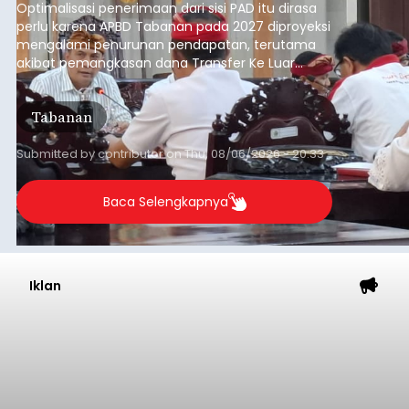
Optimalisasi penerimaan dari sisi PAD itu dirasa
perlu karena APBD Tabanan pada 2027 diproyeksi
mengalami penurunan pendapatan, terutama
akibat pemangkasan dana Transfer Ke Luar
Daerah (TKD) dari pemerintah pusat.
Tabanan
Submitted by
contributor
on
Thu, 08/06/2026 - 20:33
Baca Selengkapnya
Iklan