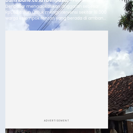
balitribune.co.id I Denpasar -
Pemerintah Kota
Denpasar mengalokasikan anggaran sebesar
Rp1,152 triliun untuk mengintervensi sekitar 18.000
warga kelompok rentan yang berada di ambang
garis kemiskinan. Langkah strategis ini diambil
guna menjaga masyarakat yang berada pada
kelompok desil 5 dan 6 tersebut agar tidak
merosot ke kategori miskin.
ADVERTISEMENT