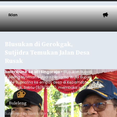
balitribune.co.id I Mangupura -
Pendapatan
Asli Daerah (PAD) Kabupaten Badung terus
menunjukkan tren positif. Hingga akhir Juli 2026,
realisasi pendapatan daerah telah mencapai
Rp4,1 triliun atau rata-rata sekitar Rp730 miliar
per bulan, meningkat signifikan dibandingkan
Badung
rata-rata penerimaan sebelumnya yang berkisar
Rp350 miliar hingga Rp400 miliar per bulan.
Submitted by
contributor
on
Sun, 08/09/2026 - 18:22
Baca Selengkapnya
Iklan