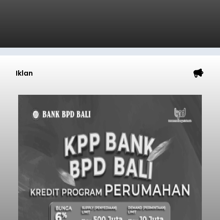
Iklan