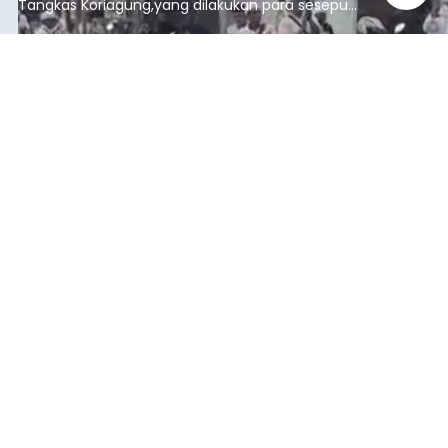
Blusukan di Gerokgak,
Sutjidra Temukan Jalan Desa
Rusak
balitribune.co.id I Singaraja -
Blusukan Bupati
Buleleng Nyoman Sutjidra bersama Wakil Bupati
Gede Supriatna ke empat desa di Kecamatan
Gerokgak, Sabtu (8/8/2026), membuka sejumlah
persoalan yang masih dihadapi masyarakat. Dari
jalan desa yang rusak hingga potensi pertanian
Buleleng
yang belum optimal, semuanya menjadi
perhatian pemerintah daerah.
Submitted by
contributor
on
Sun, 08/09/2026 - 18:16
Baca Selengkapnya