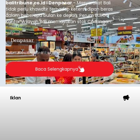
balitribune.co.id I Denpasar
- Masyarakat Bali
tidak perlu khawatir terhadap ketersediaan beras
dalam beberapa bulan ke depan. Perum BULOG
Kantor Wilayah Bali memastikan stok Cadangan
Beras Pemerintah (CBP) masih dalam kondisi
aman, bahkan diproyeksikan mampu memenuhi
Denpasar
kebutuhan masyarakat hingga sekitar 10 bulan.
Submitted by
contributor
on
Sun, 08/09/2026 - 18:27
Baca Selengkapnya
Iklan