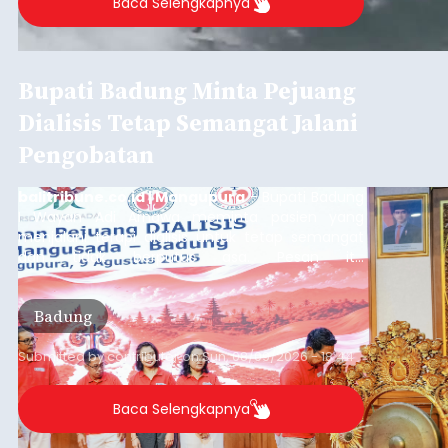
Baca Selengkapnya
Bupati Badung Minta Pejuang
Dialisis Tetap Semangat Jalani
Pengobatan
balitribune.co.id | Mangupura
- Bupati Badung
I Wayan Adi Arnawa meminta pasien yang
menjalani terapi dialisis untuk tetap semangat
dan tidak berputus asa. Pesan itu
disampaikannya saat menghadiri Sarasehan
Pejuang Dialisis yang digelar RSD Mangusada di
Badung
Ruang Kertha Gosana, Puspem Badung, Minggu
(9/8/2026).
Submitted by
contributor
on
Sun, 08/09/2026 - 18:44
Baca Selengkapnya