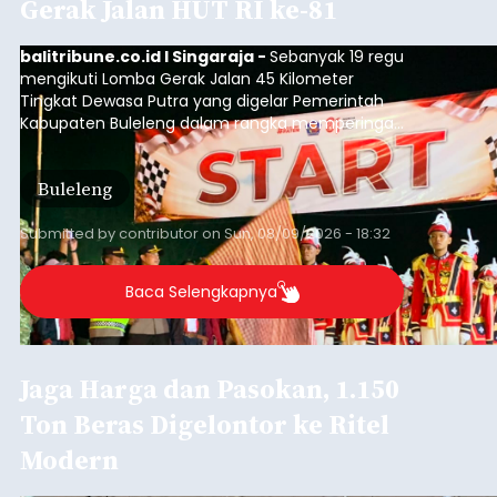
Gerak Jalan HUT RI ke-81
balitribune.co.id I Singaraja -
Sebanyak 19 regu
mengikuti Lomba Gerak Jalan 45 Kilometer
Tingkat Dewasa Putra yang digelar Pemerintah
Kabupaten Buleleng dalam rangka memperingati
HUT ke-81 Kemerdekaan Republik Indonesia.
Lomba resmi dimulai dari Lapangan Sepak Bola
Buleleng
Desa Celukan Bawang, Sabtu (8/8/2026) malam.
Submitted by
contributor
on
Sun, 08/09/2026 - 18:32
Baca Selengkapnya
Jaga Harga dan Pasokan, 1.150
Ton Beras Digelontor ke Ritel
Modern