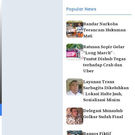
Popular News
Bandar Narkoba
Terancam Hukuman
Mati
Ratusan Sopir Gelar
“Long March” -
Tuntut Dishub Tegas
terhadap Crab dan
Uber
Layanan Trans
Sarbagita Dikeluhkan
: Lokasi Halte Jauh,
Sosialisasi Minim
Delegasi Munaslub
Golkar Sudah Final
Bansos Fiktif