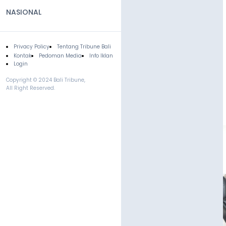
NASIONAL
Privacy Policy
Tentang Tribune Bali
Footer
Kontak
Pedoman Media
Info Iklan
Login
Copyright © 2024 Bali Tribune,
All Right Reserved.