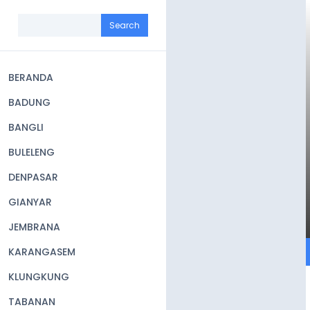
Skip
to
Search
main
content
BERANDA
Main
BADUNG
navigation
BANGLI
BULELENG
DENPASAR
GIANYAR
JEMBRANA
KARANGASEM
KLUNGKUNG
TABANAN