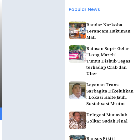
Popular News
Bandar Narkoba
Terancam Hukuman
Mati
Ratusan Sopir Gelar
“Long March” -
Tuntut Dishub Tegas
terhadap Crab dan
Uber
Layanan Trans
Sarbagita Dikeluhkan
: Lokasi Halte Jauh,
Sosialisasi Minim
Delegasi Munaslub
Golkar Sudah Final
Bansos Fiktif