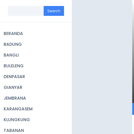
Skip
to
Search
main
content
BERANDA
Main
BADUNG
navigation
BANGLI
BULELENG
DENPASAR
GIANYAR
JEMBRANA
KARANGASEM
KLUNGKUNG
TABANAN