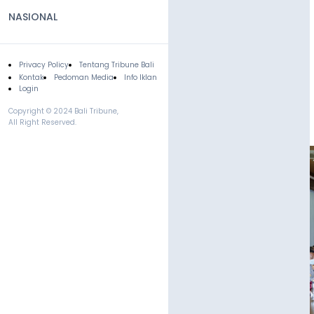
NASIONAL
Privacy Policy
Tentang Tribune Bali
Footer
Kontak
Pedoman Media
Info Iklan
Login
Copyright © 2024 Bali Tribune,
All Right Reserved.