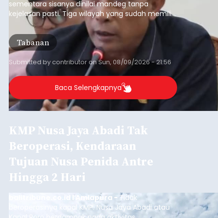
sementara sisanya dinilai mandeg tanpa
kejelasan pasti. Tiga wilayah yang sudah memiliki
RDTR tersebut meliputi Kecamatan Kediri,
Tabanan, dan Selemadeg Barat.
Tabanan
Submitted by
contributor
on
Sun, 08/09/2026 - 21:56
Baca Selengkapnya
KMP Nusa Jaya Abadi Tak
Beroperasi, Kendaraan
Tujuan Nusa Penida Antre
Hingga 2 Hari
balitribune.co.id I Amlapura -
Tidak
beroperasinya kapal KMP. Nusa Jaya Abadi atau
Kapal Roro berdampak pada aktivitas