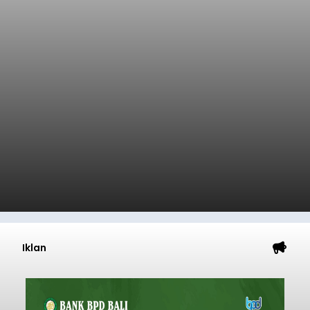
Iklan