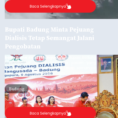
Baca Selengkapnya
Bupati Badung Minta Pejuang
Dialisis Tetap Semangat Jalani
Pengobatan
balitribune.co.id | Mangupura
- Bupati Badung
I Wayan Adi Arnawa meminta pasien yang
menjalani terapi dialisis untuk tetap semangat
dan tidak berputus asa. Pesan itu
disampaikannya saat menghadiri Sarasehan
Pejuang Dialisis yang digelar RSD Mangusada di
Badung
Ruang Kertha Gosana, Puspem Badung, Minggu
(9/8/2026).
Submitted by
contributor
on
Sun, 08/09/2026 - 18:44
Baca Selengkapnya