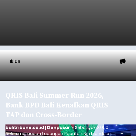
Iklan
QRIS Bali Summer Run 2026,
Bank BPD Bali Kenalkan QRIS
TAP dan Cross-Border
balitribune.co.id | Denpasar
- Sebanyak 2.000
pelari memadati Lapangan Puputan Niti Mandala