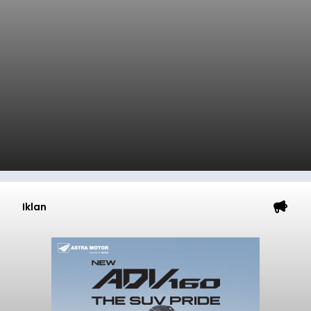
Iklan