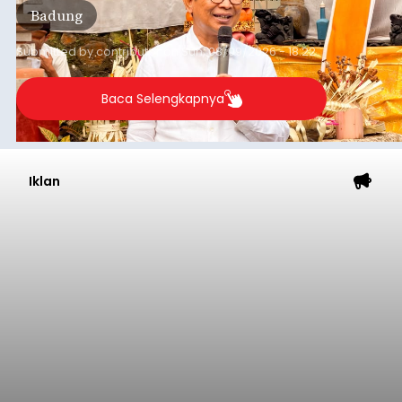
Badung
rata-rata penerimaan sebelumnya yang berkisar
Rp350 miliar hingga Rp400 miliar per bulan.
Submitted by
contributor
on
Sun, 08/09/2026 - 18:22
Baca Selengkapnya
Iklan