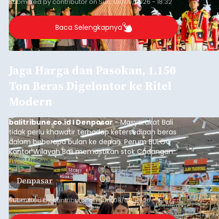
Submitted by
contributor
on
Sun, 08/09/2026 - 18:32
Baca Selengkapnya
Jaga Harga dan Pasokan, 1.150
Ton Beras Digelontor ke Ritel
Modern
balitribune.co.id I Denpasar
- Masyarakat Bali
tidak perlu khawatir terhadap ketersediaan beras
dalam beberapa bulan ke depan. Perum BULOG
Kantor Wilayah Bali memastikan stok Cadangan
Beras Pemerintah (CBP) masih dalam kondisi
aman, bahkan diproyeksikan mampu memenuhi
Denpasar
kebutuhan masyarakat hingga sekitar 10 bulan.
Submitted by
contributor
on
Sun, 08/09/2026 - 18:27