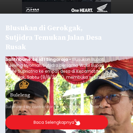
Blusukan di Gerokgak,
Sutjidra Temukan Jalan Desa
Rusak
balitribune.co.id I Singaraja -
Blusukan Bupati
Buleleng Nyoman Sutjidra bersama Wakil Bupati
Gede Supriatna ke empat desa di Kecamatan
Gerokgak, Sabtu (8/8/2026), membuka sejumlah
persoalan yang masih dihadapi masyarakat. Dari
jalan desa yang rusak hingga potensi pertanian
Buleleng
yang belum optimal, semuanya menjadi
perhatian pemerintah daerah.
Submitted by
contributor
on
Sun, 08/09/2026 - 18:16
Baca Selengkapnya