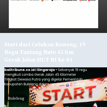
Start dari Celukan Bawang, 19
Regu Tantang Rute 45 Km
Gerak Jalan HUT RI ke-81
balitribune.co.id I Singaraja -
Sebanyak 19 regu
mengikuti Lomba Gerak Jalan 45 Kilometer
Tingkat Dewasa Putra yang digelar Pemerintah
Kabupaten Buleleng dalam rangka memperingati
HUT ke-81 Kemerdekaan Republik Indonesia.
Lomba resmi dimulai dari Lapangan Sepak Bola
Buleleng
Desa Celukan Bawang, Sabtu (8/8/2026) malam.