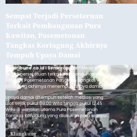
Sempat Terjadi Perseteruan
Terkait Pembangunan Pura
Kawitan, Pasemetonan
Tangkas Koriagung Akhirnya
Tempuh Upaya Damai
balitribune.co.id I Semarapura -
Meski sempat
terjadi perseteruan terkait pembangunan di Pura
Kawitan, Pasemetonan Pangeran Tangkas
Koriagung akhirnya menempuh upaya damai,
pada Minggu (9/8/2026).
Upaya damai ditempuh setelah mediasi yang
alot sejak pukul 09.00 Wita hingga pukul 12.45
Wita di wantilan utama Pura Pasemetonan
Tangkas Koriagung,yang dilakukan para sesepuh
kedua belah pihak yang berseberangan.
Klungkung