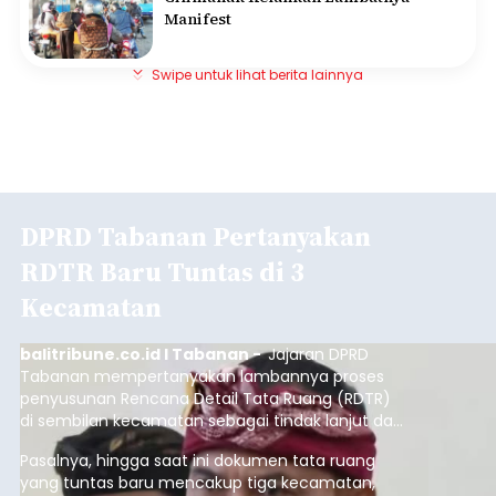
Manifest
Swipe untuk lihat berita lainnya
DPRD Tabanan Pertanyakan
RDTR Baru Tuntas di 3
Kecamatan
balitribune.co.id I Tabanan -
Jajaran DPRD
Tabanan mempertanyakan lambannya proses
penyusunan Rencana Detail Tata Ruang (RDTR)
di sembilan kecamatan sebagai tindak lanjut dari
pelaksanaan RTRW.
Pasalnya, hingga saat ini dokumen tata ruang
yang tuntas baru mencakup tiga kecamatan,