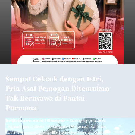
Sempat Cekcok dengan Istri,
Pria Asal Pemogan Ditemukan
Tak Bernyawa di Pantai
Purnama
balitribune.co.id I Gianyar -
Seorang pria asal
Lingkungan Dalem, Pemogan, Denpasar Selatan,
Kota Denpasar, yang diketahui bernama I Kadek