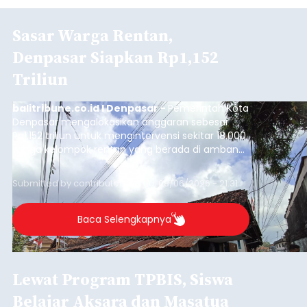
Sasar Warga Rentan,
Denpasar Siapkan Rp1,152
Triliun
balitribune.co.id I Denpasar -
Pemerintah Kota
Denpasar mengalokasikan anggaran sebesar
Rp1,152 triliun untuk mengintervensi sekitar 18.000
warga kelompok rentan yang berada di ambang
garis kemiskinan. Langkah strategis ini diambil
guna menjaga masyarakat yang berada pada
Submitted by
contributor
on
Thu, 08/06/2026 - 21:31
kelompok desil 5 dan 6 tersebut agar tidak
merosot ke kategori miskin.
Baca Selengkapnya
Lewat Program TPBIS, Siswa
Belajar Aksara dan Masatua