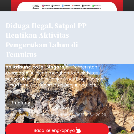
Diduga Ilegal, Satpol PP
Hentikan Aktivitas
Pengerukan Lahan di
Temukus
balitribune.co.id I Singaraja -
Pemerintah
Kabupaten Buleleng menghentikan aktivitas
pengerukan lahan di Banjar Dinas Bingin Banjah,
Desa Temukus, Kecamatan Banjar, setelah
ditemukan indikasi kegiatan pengambilan
material yang tidak sesuai dengan peruntukan
Buleleng
kawasan.
Submitted by
contributor
on
Thu, 08/06/2026 - 20:29
Baca Selengkapnya