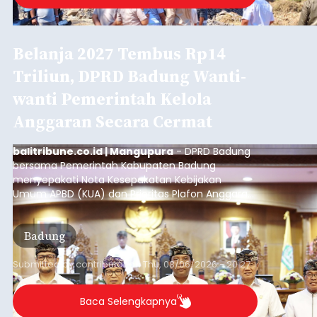
Belanja 2027 Tembus Rp14
Triliun, DPRD Badung Wanti-
wanti Pemerintah Kelola
Anggaran Secara Cermat
balitribune.co.id | Mangupura
- DPRD Badung
bersama Pemerintah Kabupaten Badung
menyepakati Nota Kesepakatan Kebijakan
Umum APBD (KUA) dan Prioritas Plafon Anggaran
Sementara (PPAS) Tahun Anggaran 2027 dalam
rapat paripurna yang digelar di Gedung DPRD
Badung
Badung, Kamis (6/8/2026).
Submitted by
contributor
on
Thu, 08/06/2026 - 20:27
Baca Selengkapnya