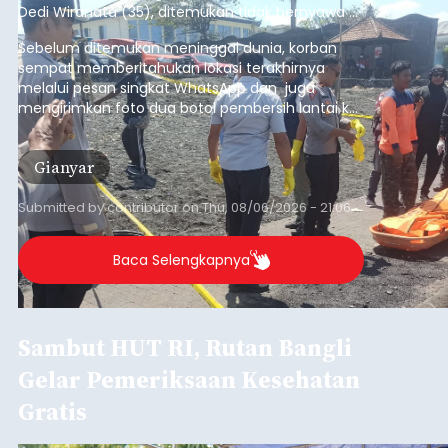
Dedi Wiranata (35), ditemukan tidak bernyawa di
pesisir Pantai Purnama, Sukawati.
Sebelum ditemukan meninggal dunia, korban
sempat memberitahukan lokasi terakhirnya
melalui pesan singkat WhatsApp dan juga
mengirimkan foto dua botol pembersih lantai ke
istrinya.
Gianyar
Submitted by
contributor
on
Thu, 08/06/2026 - 21:06
Baca Selengkapnya
Sambut HUT RI, Rutan Bangli
Gelar Pemeriksaan Kesehatan
Gratis