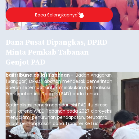
Baca Selengkapnya
Dana Pusat Dipangkas, DPRD
Minta Pemkab Tabanan
Genjot PAD
balitribune.co.id I Tabanan -
Badan Anggaran
(Banggar) DPRD Tabanan mendesak pemerintah
daerah setempat untuk melakukan optimalisasi
Pendapatan Asli Daerah (PAD) pada tahun
anggaran 2027.
Optimalisasi penerimaan dari sisi PAD itu dirasa
perlu karena APBD Tabanan pada 2027 diproyeksi
mengalami penurunan pendapatan, terutama
akibat pemangkasan dana Transfer Ke Luar
Daerah (TKD) dari pemerintah pusat.