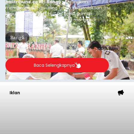
balitribune.co.id I Bangli -
Serangkian
memperingati hari ulang tahun Kemerdekaan
Republik Indonesia ( HUT RI) ke-81, Rumah
Tahanan Negara Kelas II B Bangli menggelar
kegiatan pemeriksaan kesehatan gratis, Rabu
(6/8/2026).
Bangli
Submitted by
contributor
on
Thu, 08/06/2026 - 20:56
Baca Selengkapnya
Iklan