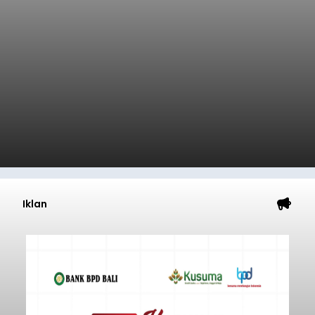
Iklan