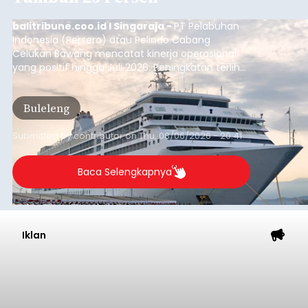
balitribune.coo.id I Singaraja -
PT Pelabuhan
Indonesia (Persero) atau Pelindo Cabang
Celukan Bawang mencatat kinerja operasional
yang positif hingga Juli 2026. Peningkatan terlihat
dari arus kapal yang mencapai 1,48 juta Gross
Tonnage (GT), atau tumbuh 12,4 persen
Buleleng
dibandingkan periode yang sama tahun lalu
yang tercatat sebesar 1,32 juta GT.
Submitted by
contributor
on
Thu, 08/06/2026 - 20:41
Baca Selengkapnya
Iklan