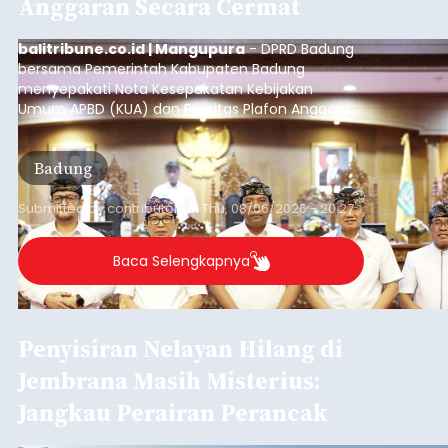
Anggaran Secara Cermat
balitribune.co.id | Mangupura
- DPRD Badung
bersama Pemerintah Kabupaten Badung
menyepakati Nota Kesepakatan Kebijakan
Umum APBD (KUA) dan Prioritas Plafon Anggaran
Sementara (PPAS) Tahun Anggaran 2027 dalam
rapat paripurna yang digelar di Gedung DPRD
Badung
Badung, Kamis (6/8/2026).
Submitted by
contributor
on
Thu, 08/06/2026 - 20:27
Baca Selengkapnya
Penyisiran Nelayan Hilang di
Jembrana Masih Misterius:
Jangkau Perairan Perancak