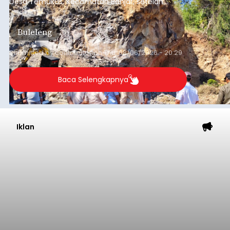
Desa Temukus, Kecamatan Banjar, setelah
ditemukan indikasi kegiatan pengambilan
material yang tidak sesuai dengan peruntukan
Buleleng
kawasan.
Submitted by
contributor
on
Thu, 08/06/2026 - 20:29
Baca Selengkapnya
Iklan