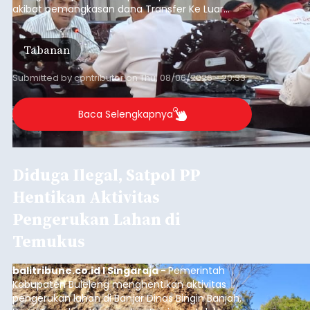
akibat pemangkasan dana Transfer Ke Luar
Daerah (TKD) dari pemerintah pusat.
Tabanan
Submitted by
contributor
on
Thu, 08/06/2026 - 20:33
Baca Selengkapnya
Diduga Ilegal, Satpol PP
Hentikan Aktivitas
Pengerukan Lahan di
Temukus
balitribune.co.id I Singaraja -
Pemerintah
Kabupaten Buleleng menghentikan aktivitas
pengerukan lahan di Banjar Dinas Bingin Banjah,