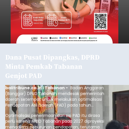
Dana Pusat Dipangkas, DPRD
Minta Pemkab Tabanan
Genjot PAD
balitribune.co.id I Tabanan -
Badan Anggaran
(Banggar) DPRD Tabanan mendesak pemerintah
daerah setempat untuk melakukan optimalisasi
Pendapatan Asli Daerah (PAD) pada tahun
anggaran 2027.
Optimalisasi penerimaan dari sisi PAD itu dirasa
perlu karena APBD Tabanan pada 2027 diproyeksi
mengalami penurunan pendapatan, terutama