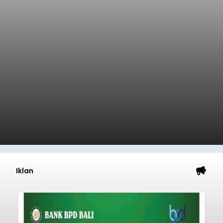
Iklan