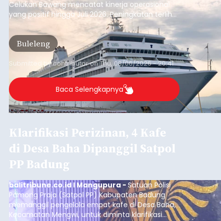
Celukan Bawang mencatat kinerja operasional
yang positif hingga Juli 2026. Peningkatan terlihat
dari arus kapal yang mencapai 1,48 juta Gross
Tonnage (GT), atau tumbuh 12,4 persen
Buleleng
dibandingkan periode yang sama tahun lalu
yang tercatat sebesar 1,32 juta GT.
Submitted by
contributor
on
Thu, 08/06/2026 - 20:41
Baca Selengkapnya
Klarifikasi Perizinan, 4 Kafe
di Desa Baha Dipanggil Satpol
PP Badung
balitribune.co.id I Mangupura -
Satuan Polisi
Pamong Praja (Satpol PP) Kabupaten Badung
memanggil pengelola empat kafe di Desa Baha,
Kecamatan Mengwi, untuk diminta klarifikasi