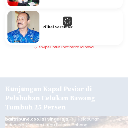
Pilkel Serentak
Swipe untuk lihat berita lainnya
Kunjungan Kapal Pesiar di
Pelabuhan Celukan Bawang
Tumbuh 25 Persen
balitribune.coo.id I Singaraja -
PT Pelabuhan
Indonesia (Persero) atau Pelindo Cabang