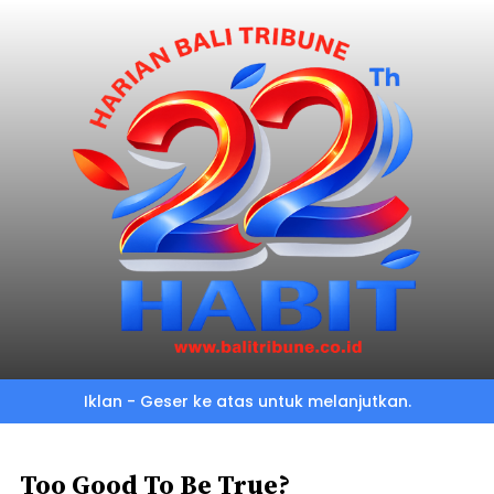
Skip
to
main
content
Iklan - Geser ke atas untuk melanjutkan.
Too Good To Be True?