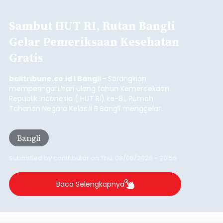
Sambut HUT RI, Rutan Bangli
Gelar Pemeriksaan Kesehatan
Gratis
balitribune.co.id I Bangli -
Serangkian
memperingati hari ulang tahun Kemerdekaan
Republik Indonesia ( HUT RI) ke-81, Rumah
Tahanan Negara Kelas II B Bangli menggelar
kegiatan pemeriksaan kesehatan gratis, Rabu
(6/8/2026).
Bangli
Submitted by
contributor
on
Thu, 08/06/2026 - 20:56
Baca Selengkapnya