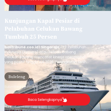
Kunjungan Kapal Pesiar di
Pelabuhan Celukan Bawang
Tumbuh 25 Persen
balitribune.coo.id I Singaraja -
PT Pelabuhan
Indonesia (Persero) atau Pelindo Cabang
Celukan Bawang mencatat kinerja operasional
yang positif hingga Juli 2026. Peningkatan terlihat
dari arus kapal yang mencapai 1,48 juta Gross
Tonnage (GT), atau tumbuh 12,4 persen
Buleleng
dibandingkan periode yang sama tahun lalu
yang tercatat sebesar 1,32 juta GT.
Submitted by
contributor
on
Thu, 08/06/2026 - 20:41
Baca Selengkapnya