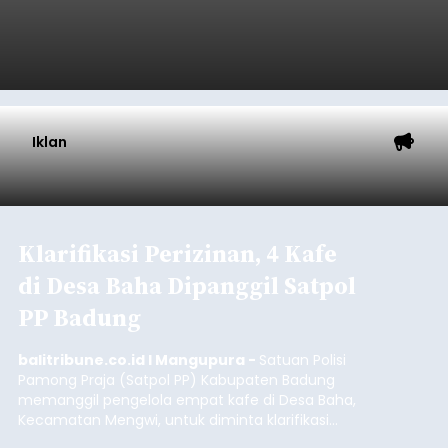
Iklan
Klarifikasi Perizinan, 4 Kafe
di Desa Baha Dipanggil Satpol
PP Badung
balitribune.co.id I Mangupura -
Satuan Polisi
Pamong Praja (Satpol PP) Kabupaten Badung
memanggil pengelola empat kafe di Desa Baha,
Kecamatan Mengwi, untuk diminta klarifikasi
terkait kelengkapan perizinan usaha pada Kamis