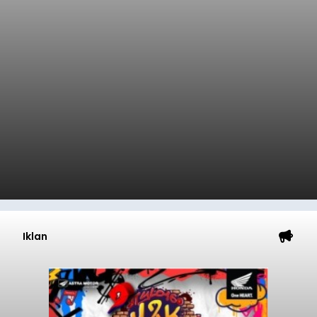
Iklan