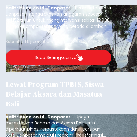
balitribune.co.id I Denpasar -
Pemerintah Kota
Denpasar mengalokasikan anggaran sebesar
Rp1,152 triliun untuk mengintervensi sekitar 18.000
warga kelompok rentan yang berada di ambang
garis kemiskinan. Langkah strategis ini diambil
guna menjaga masyarakat yang berada pada
Submitted by
contributor
on
Thu, 08/06/2026 - 21:31
kelompok desil 5 dan 6 tersebut agar tidak
merosot ke kategori miskin.
Baca Selengkapnya
Lewat Program TPBIS, Siswa
Belajar Aksara dan Masatua
Bali
balitribune.co.id I Denpasar
– Upaya
melestarikan Bahasa dan Aksara Bali terus
diperkuat Dinas Perpustakaan dan Kearsipan
Kota Denpasar melalui Program Transformasi