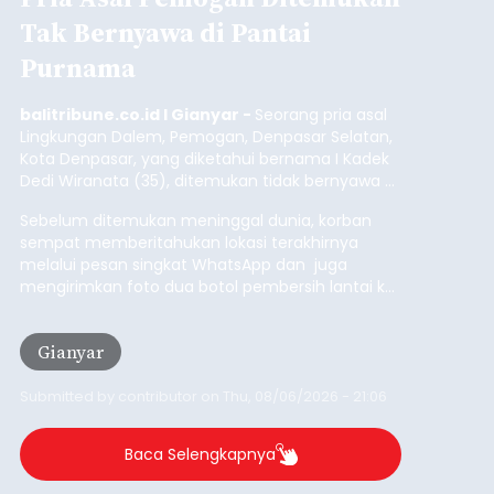
Tak Bernyawa di Pantai
Purnama
balitribune.co.id I Gianyar -
Seorang pria asal
Lingkungan Dalem, Pemogan, Denpasar Selatan,
Kota Denpasar, yang diketahui bernama I Kadek
Dedi Wiranata (35), ditemukan tidak bernyawa di
pesisir Pantai Purnama, Sukawati.
Sebelum ditemukan meninggal dunia, korban
sempat memberitahukan lokasi terakhirnya
melalui pesan singkat WhatsApp dan juga
mengirimkan foto dua botol pembersih lantai ke
istrinya.
Gianyar
Submitted by
contributor
on
Thu, 08/06/2026 - 21:06
Baca Selengkapnya