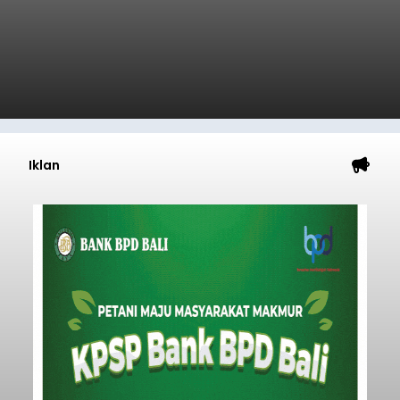
Badung
Submitted by
contributor
on
Sun, 08/09/2026 - 17:09
Baca Selengkapnya
Iklan