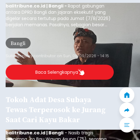
Iklan