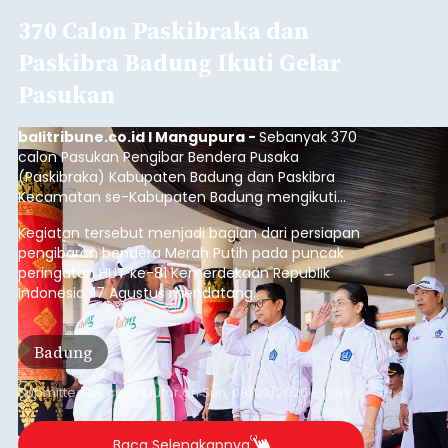
Pembangunan Pura Kawitan
Pangeran Tangkas Kori Agung
Tetap Dilanjutkan
balitribune.co.id I Gianyar -
Wakil Sekretaris
Pratisentana Pangeran Tangkas Kori Agung, Ketut
Sudarsana, menegaskan pembangunan dan
pemugaran Pura Kawitan Pangeran Tangkas Kori
Agung tetap dilanjutkan.