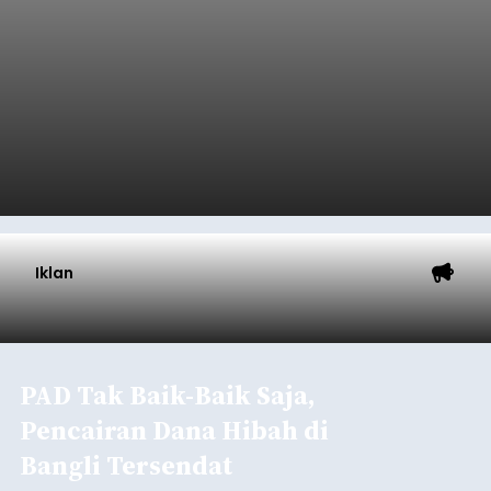
balitribune.co.id | Denpasar
- Ketua Umum
Dewan Pengurus Nasional (DPN) KORPRI, Prof. Dr.
Zudan Arif Fahrulloh, memberikan apresiasi tinggi
atas keberhasilan Pemerintah Kota Denpasar
dan KORPRI Kota Denpasar dalam
mengimplementasikan program gotong royong
Denpasar
kepedulian sosial bertajuk "Sembagi Arutala".
Submitted by
contributor
on
Sun, 08/09/2026 - 14:22
Baca Selengkapnya
Iklan