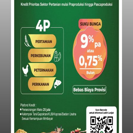
Iklan