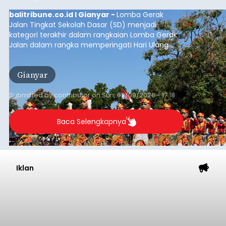
balitribune.co.id I Gianyar -
Lomba Gerak
Jalan Tingkat Sekolah Dasar (SD) menjadi
kategori terakhir dalam rangkaian Lomba Gerak
Jalan dalam rangka memperingati Hari Ulang
Tahun (HUT) ke-81 Kemerdekaan Republik
Indonesia Tahun 2026 di Kabupaten Gianyar.
Gianyar
Submitted by
contributor
on
Sun, 08/09/2026 - 17:18
Baca Selengkapnya
Iklan