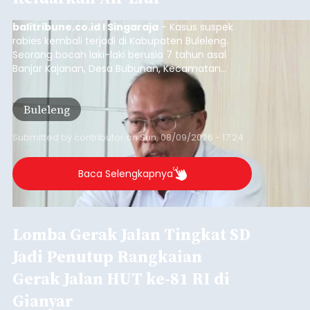
balitribune.co.id I Singaraja
- Kasus suspek
rabies kembali terjadi di Kabupaten Buleleng.
Seorang bocah laki-laki berusia 7 tahun asal
Banjar Kajanan, Desa Bubunan, Kecamatan
Seririt, dilaporkan mengalami gejala khas rabies
setelah sebelumnya digigit anjing pada awal Juni
Buleleng
2026.
Submitted by
contributor
on
Sun, 08/09/2026 - 17:24
Baca Selengkapnya
Lomba Gerak Jalan Tingkat SD
Jadi Penutup Rangkaian
Gerak Jalan HUT ke-81 RI di
Gianyar