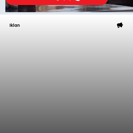
Submitted by
contributor
on
Thu, 08/06/2026 - 20:38
Baca Selengkapnya
Dana Pusat Dipangkas, DPRD
Minta Pemkab Tabanan
Genjot PAD
balitribune.co.id I Tabanan -
Badan Anggaran
(Banggar) DPRD Tabanan mendesak pemerintah
daerah setempat untuk melakukan optimalisasi
Pendapatan Asli Daerah (PAD) pada tahun
anggaran 2027.
Optimalisasi penerimaan dari sisi PAD itu dirasa
perlu karena APBD Tabanan pada 2027 diproyeksi
mengalami penurunan pendapatan, terutama
akibat pemangkasan dana Transfer Ke Luar