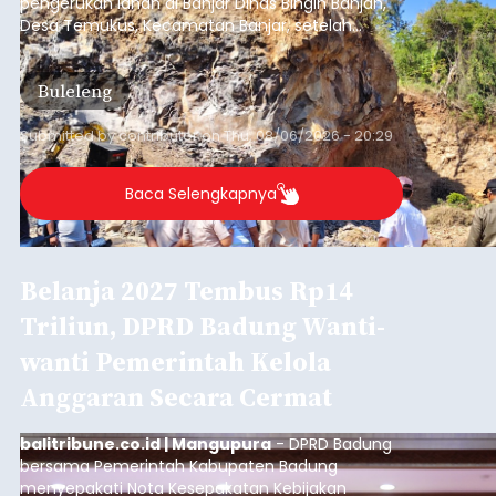
Iklan