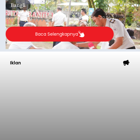
Lingkungan Dalem, Pemogan, Denpasar Selatan,
Kota Denpasar, yang diketahui bernama I Kadek
Dedi Wiranata (35), ditemukan tidak bernyawa di
pesisir Pantai Purnama, Sukawati.
Sebelum ditemukan meninggal dunia, korban
sempat memberitahukan lokasi terakhirnya
melalui pesan singkat WhatsApp dan juga
mengirimkan foto dua botol pembersih lantai ke
istrinya.
Gianyar
Submitted by
contributor
on
Thu, 08/06/2026 - 21:06
Baca Selengkapnya
Sambut HUT RI, Rutan Bangli
Gelar Pemeriksaan Kesehatan