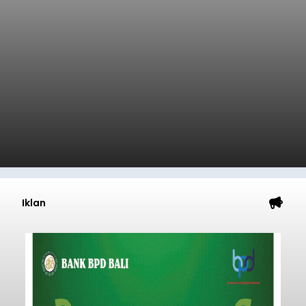
Gratis
balitribune.co.id I Bangli -
Serangkian
memperingati hari ulang tahun Kemerdekaan
Republik Indonesia ( HUT RI) ke-81, Rumah
Tahanan Negara Kelas II B Bangli menggelar
kegiatan pemeriksaan kesehatan gratis, Rabu
(6/8/2026).
Bangli
Submitted by
contributor
on
Thu, 08/06/2026 - 20:56
Baca Selengkapnya
Iklan