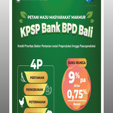
Baca Selengkapnya
Belanja 2027 Tembus Rp14
Triliun, DPRD Badung Wanti-
wanti Pemerintah Kelola
Anggaran Secara Cermat
balitribune.co.id | Mangupura
- DPRD Badung
bersama Pemerintah Kabupaten Badung
menyepakati Nota Kesepakatan Kebijakan
Umum APBD (KUA) dan Prioritas Plafon Anggaran
Sementara (PPAS) Tahun Anggaran 2027 dalam
rapat paripurna yang digelar di Gedung DPRD
Badung
Badung, Kamis (6/8/2026).
Submitted by
contributor
on
Thu, 08/06/2026 - 20:27