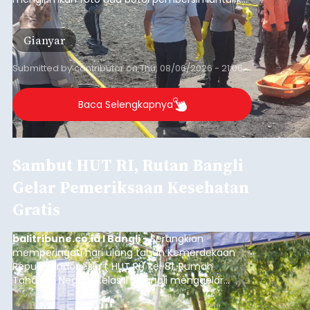
Sempat Cekcok dengan Istri,
Pria Asal Pemogan Ditemukan
Tak Bernyawa di Pantai
Purnama
balitribune.co.id I Gianyar -
Seorang pria asal