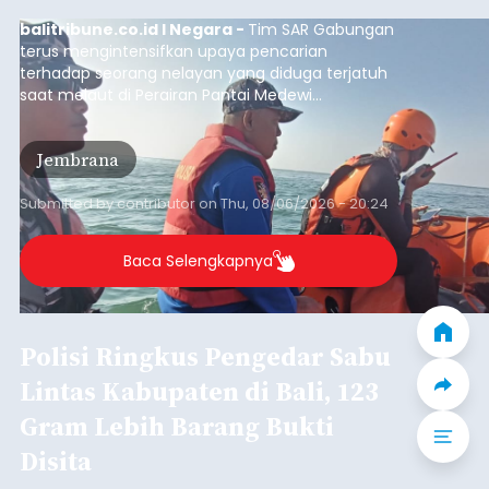
Iklan