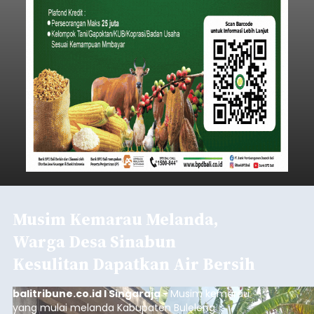
Iklan