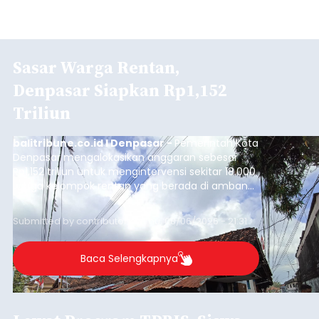
Sasar Warga Rentan,
Denpasar Siapkan Rp1,152
Triliun
balitribune.co.id I Denpasar -
Pemerintah Kota
Denpasar mengalokasikan anggaran sebesar
Rp1,152 triliun untuk mengintervensi sekitar 18.000
warga kelompok rentan yang berada di ambang
garis kemiskinan. Langkah strategis ini diambil
guna menjaga masyarakat yang berada pada
Submitted by
contributor
on
Thu, 08/06/2026 - 21:31
kelompok desil 5 dan 6 tersebut agar tidak
merosot ke kategori miskin.
Baca Selengkapnya