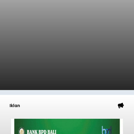
Diduga Ilegal, Satpol PP
Hentikan Aktivitas
Pengerukan Lahan di
Temukus
balitribune.co.id I Singaraja -
Pemerintah
Kabupaten Buleleng menghentikan aktivitas
pengerukan lahan di Banjar Dinas Bingin Banjah,
Desa Temukus, Kecamatan Banjar, setelah
ditemukan indikasi kegiatan pengambilan
material yang tidak sesuai dengan peruntukan
Buleleng
kawasan.
Submitted by
contributor
on
Thu, 08/06/2026 - 20:29