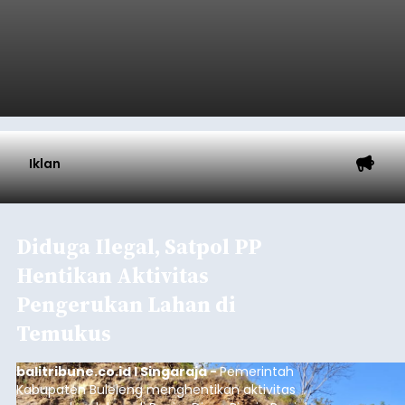
Daerah (TKD) dari pemerintah pusat.
Tabanan
Submitted by
contributor
on
Thu, 08/06/2026 - 20:33
Baca Selengkapnya
Iklan