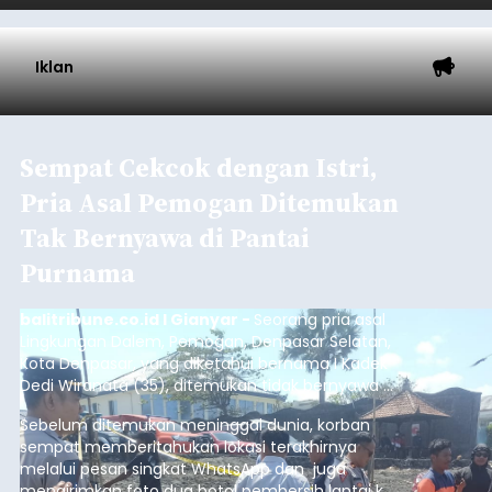
Iklan