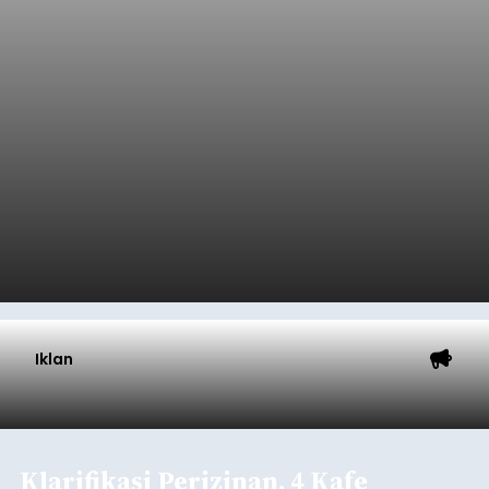
Pelabuhan Celukan Bawang
Tumbuh 25 Persen
balitribune.coo.id I Singaraja -
PT Pelabuhan
Indonesia (Persero) atau Pelindo Cabang
Celukan Bawang mencatat kinerja operasional
yang positif hingga Juli 2026. Peningkatan terlihat
dari arus kapal yang mencapai 1,48 juta Gross
Tonnage (GT), atau tumbuh 12,4 persen
Buleleng
dibandingkan periode yang sama tahun lalu
yang tercatat sebesar 1,32 juta GT.
Submitted by
contributor
on
Thu, 08/06/2026 - 20:41
Baca Selengkapnya
Iklan