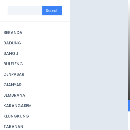
Skip
to
Search
main
content
BERANDA
Main
BADUNG
navigation
BANGLI
BULELENG
DENPASAR
GIANYAR
JEMBRANA
KARANGASEM
KLUNGKUNG
TABANAN