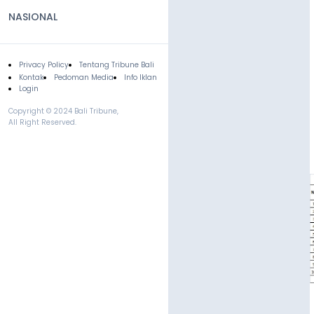
NASIONAL
Privacy Policy
Tentang Tribune Bali
Footer
Kontak
Pedoman Media
Info Iklan
Login
Copyright © 2024 Bali Tribune,
All Right Reserved.