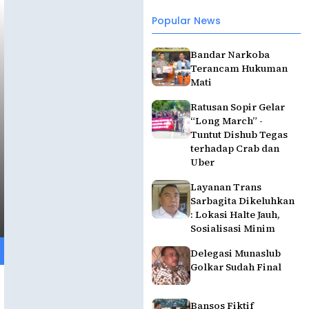
Popular News
Bandar Narkoba
Terancam Hukuman
Mati
Ratusan Sopir Gelar
“Long March” -
Tuntut Dishub Tegas
terhadap Crab dan
Uber
Layanan Trans
Sarbagita Dikeluhkan
: Lokasi Halte Jauh,
Sosialisasi Minim
Delegasi Munaslub
Golkar Sudah Final
Bansos Fiktif