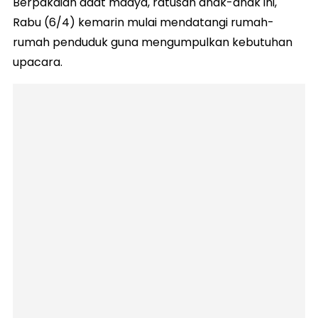
Berpakaian adat madya, ratusan anak-anak ini,
Rabu (6/4) kemarin mulai mendatangi rumah-
rumah penduduk guna mengumpulkan kebutuhan
upacara.