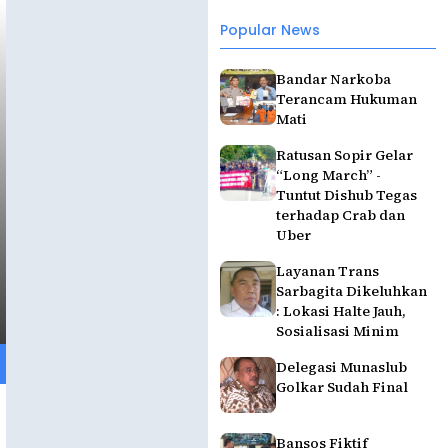
Popular News
Bandar Narkoba
Terancam Hukuman
Mati
Ratusan Sopir Gelar
“Long March” -
Tuntut Dishub Tegas
terhadap Crab dan
Uber
Layanan Trans
Sarbagita Dikeluhkan
: Lokasi Halte Jauh,
Sosialisasi Minim
Delegasi Munaslub
Golkar Sudah Final
Bansos Fiktif