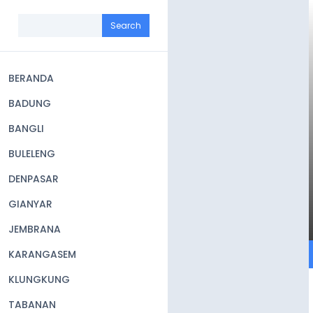
Skip
to
Search
main
content
BERANDA
Main
BADUNG
navigation
BANGLI
BULELENG
DENPASAR
GIANYAR
JEMBRANA
KARANGASEM
KLUNGKUNG
TABANAN