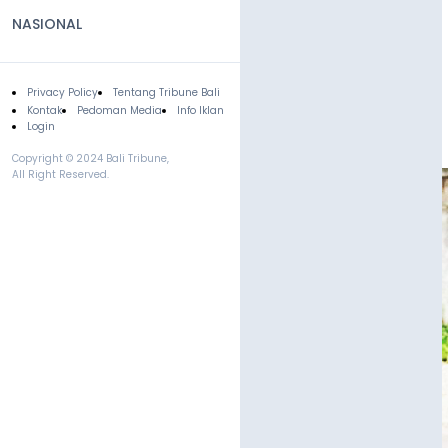
NASIONAL
Privacy Policy
Tentang Tribune Bali
Footer
Kontak
Pedoman Media
Info Iklan
Login
Copyright © 2024 Bali Tribune,
All Right Reserved.