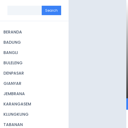
Skip
to
Search
main
content
BERANDA
Main
BADUNG
navigation
BANGLI
BULELENG
DENPASAR
GIANYAR
JEMBRANA
KARANGASEM
KLUNGKUNG
TABANAN