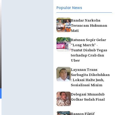
Popular News
Bandar Narkoba
Terancam Hukuman
Mati
Ratusan Sopir Gelar
“Long March” -
Tuntut Dishub Tegas
terhadap Crab dan
Uber
Layanan Trans
Sarbagita Dikeluhkan
: Lokasi Halte Jauh,
Sosialisasi Minim
Delegasi Munaslub
Golkar Sudah Final
Bansos Fiktif