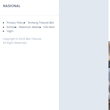
NASIONAL
Privacy Policy
Tentang Tribune Bali
Footer
Kontak
Pedoman Media
Info Iklan
Login
Copyright © 2024 Bali Tribune,
All Right Reserved.