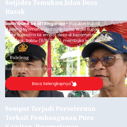
Sutjidra Temukan Jalan Desa
Rusak
balitribune.co.id I Singaraja -
Blusukan Bupati
Buleleng Nyoman Sutjidra bersama Wakil Bupati
Gede Supriatna ke empat desa di Kecamatan
Gerokgak, Sabtu (8/8/2026), membuka sejumlah
persoalan yang masih dihadapi masyarakat. Dari
jalan desa yang rusak hingga potensi pertanian
Buleleng
yang belum optimal, semuanya menjadi
perhatian pemerintah daerah.
Submitted by
contributor
on
Sun, 08/09/2026 - 18:16
Baca Selengkapnya
Sempat Terjadi Perseteruan
Terkait Pembangunan Pura
Kawitan, Pasemetonan