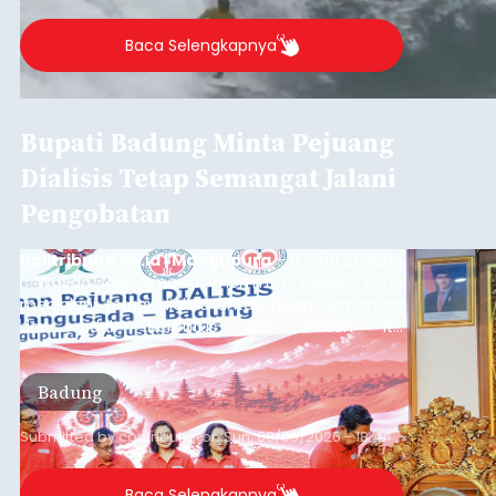
Baca Selengkapnya
Bupati Badung Minta Pejuang
Dialisis Tetap Semangat Jalani
Pengobatan
balitribune.co.id | Mangupura
- Bupati Badung
I Wayan Adi Arnawa meminta pasien yang
menjalani terapi dialisis untuk tetap semangat
dan tidak berputus asa. Pesan itu
disampaikannya saat menghadiri Sarasehan
Pejuang Dialisis yang digelar RSD Mangusada di
Badung
Ruang Kertha Gosana, Puspem Badung, Minggu
(9/8/2026).
Submitted by
contributor
on
Sun, 08/09/2026 - 18:44
Baca Selengkapnya