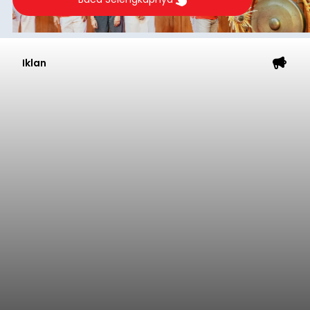
Iklan