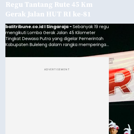
Regu Tantang Rute 45 Km
Gerak Jalan HUT RI ke-81
balitribune.co.id I Singaraja -
Sebanyak 19 regu
mengikuti Lomba Gerak Jalan 45 Kilometer
Tingkat Dewasa Putra yang digelar Pemerintah
Kabupaten Buleleng dalam rangka memperingati
HUT ke-81 Kemerdekaan Republik Indonesia.
Lomba resmi dimulai dari Lapangan Sepak Bola
Desa Celukan Bawang, Sabtu (8/8/2026) malam.
ADVERTISEMENT