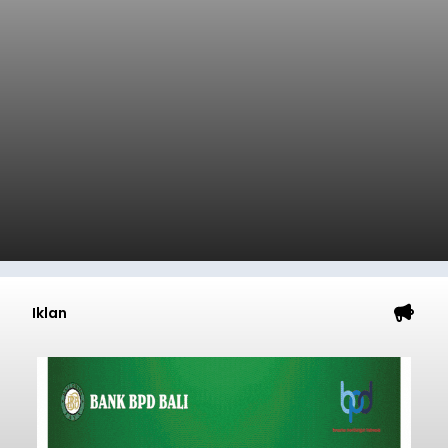
Iklan