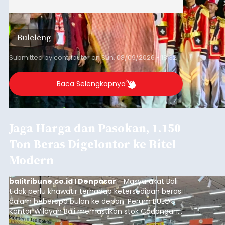
Buleleng
Submitted by
contributor
on
Sun, 08/09/2026 - 18:32
Baca Selengkapnya
Jaga Harga dan Pasokan, 1.150
Ton Beras Digelontor ke Ritel
Modern
balitribune.co.id I Denpasar
- Masyarakat Bali
tidak perlu khawatir terhadap ketersediaan beras
dalam beberapa bulan ke depan. Perum BULOG
Kantor Wilayah Bali memastikan stok Cadangan
Beras Pemerintah (CBP) masih dalam kondisi