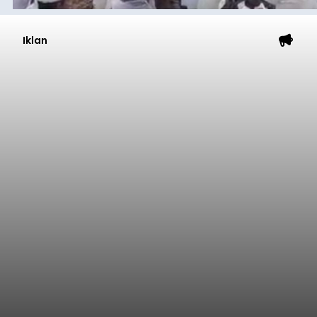
Iklan