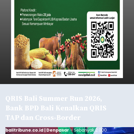
QRIS Bali Summer Run 2026,
Bank BPD Bali Kenalkan QRIS
TAP dan Cross-Border
balitribune.co.id | Denpasar
- Sebanyak 2.000