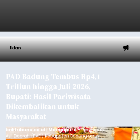
Iklan