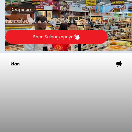
aman, bahkan diproyeksikan mampu memenuhi
Denpasar
kebutuhan masyarakat hingga sekitar 10 bulan.
Submitted by
contributor
on
Sun, 08/09/2026 - 18:27
Baca Selengkapnya
Iklan