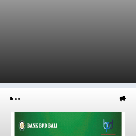
Takut Terhadap Air dan Terus
Keluarkan Air Liur
balitribune.co.id I Singaraja
- Kasus suspek
rabies kembali terjadi di Kabupaten Buleleng.
Seorang bocah laki-laki berusia 7 tahun asal
Banjar Kajanan, Desa Bubunan, Kecamatan
Seririt, dilaporkan mengalami gejala khas rabies
setelah sebelumnya digigit anjing pada awal Juni
Buleleng
2026.
Submitted by
contributor
on
Sun, 08/09/2026 - 17:24
Baca Selengkapnya
Iklan