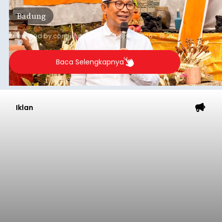
per bulan, meningkat signifikan dibandingkan
Badung
rata-rata penerimaan sebelumnya yang berkisar
Rp350 miliar hingga Rp400 miliar per bulan.
Submitted by
contributor
on
Sun, 08/09/2026 - 18:22
Baca Selengkapnya
Iklan