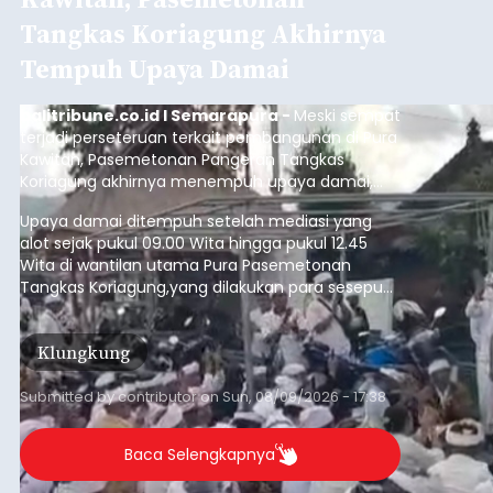
Tangkas Koriagung Akhirnya
Tempuh Upaya Damai
balitribune.co.id I Semarapura -
Meski sempat
terjadi perseteruan terkait pembangunan di Pura
Kawitan, Pasemetonan Pangeran Tangkas
Koriagung akhirnya menempuh upaya damai,
pada Minggu (9/8/2026).
Upaya damai ditempuh setelah mediasi yang
alot sejak pukul 09.00 Wita hingga pukul 12.45
Wita di wantilan utama Pura Pasemetonan
Tangkas Koriagung,yang dilakukan para sesepuh
kedua belah pihak yang berseberangan.
Klungkung
Submitted by
contributor
on
Sun, 08/09/2026 - 17:38
Baca Selengkapnya