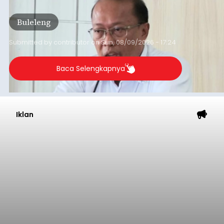
Bupati: Hasil Pariwisata
Dikembalikan untuk
Masyarakat
balitribune.co.id | Mangupura
- Pendapatan
Asli Daerah (PAD) Kabupaten Badung terus
menunjukkan tren positif. Hingga akhir Juli 2026,
realisasi pendapatan daerah telah mencapai
Rp4,1 triliun atau rata-rata sekitar Rp730 miliar
per bulan, meningkat signifikan dibandingkan
Badung
rata-rata penerimaan sebelumnya yang berkisar
Rp350 miliar hingga Rp400 miliar per bulan.
Submitted by
contributor
on
Sun, 08/09/2026 - 17:37
Baca Selengkapnya
Suspek Rabies, Bocah 7 Tahun