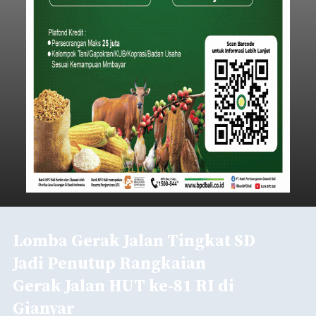
Iklan