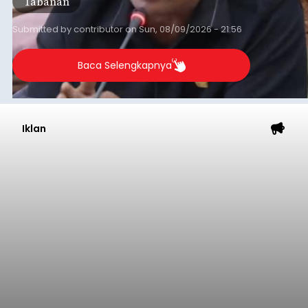
Tabanan
Submitted by
contributor
on
Sun, 08/09/2026 - 21:56
Baca Selengkapnya
Iklan