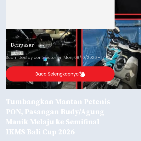
Denpasar
Submitted by
contributor
on
Mon, 08/10/2026 - 17:38
Baca Selengkapnya
Tumbangkan Mantan Petenis
PON, Pasangan Rudy/Agung
Manik Melaju ke Semifinal
IKMS Bali Cup 2026