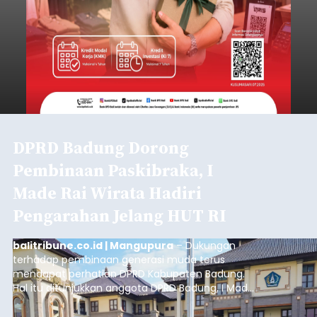
DPRD Badung Dorong
Pembinaan Paskibraka, I
Made Rai Wirata Hadiri
Pengarahan Jelang HUT RI
balitribune.co.id | Mangupura
– Dukungan
terhadap pembinaan generasi muda terus
mendapat perhatian DPRD Kabupaten Badung.
Hal itu ditunjukkan anggota DPRD Badung, I Made
Rai Wirata, yang menghadiri kegiatan
pengarahan Paskibraka Kabupaten Badung dan