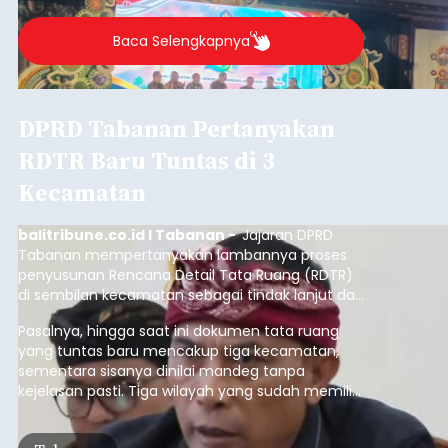
Baca Selengkapnya
DPRD Tabanan Pertanyakan
RDTR Baru Tuntas di 3
Kecamatan
balitribune.co.id I Tabanan -
Jajaran DPRD
Tabanan mempertanyakan lambannya proses
penyusunan Rencana Detail Tata Ruang (RDTR)
di sembilan kecamatan sebagai tindak lanjut dari
pelaksanaan RTRW.
Pasalnya, hingga saat ini dokumen tata ruang
yang tuntas baru mencakup tiga kecamatan,
sementara sisanya dinilai mandeg tanpa
kejelasan pasti. Tiga wilayah yang sudah memiliki
RDTR tersebut meliputi Kecamatan Kediri,
Tabanan, dan Selemadeg Barat.