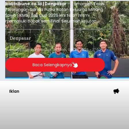
balitribune.co.id | Denpasar
- Turnamen Tenis
Perorangan Ganda Putra Ikatan Keluarga Minang
Saiyo (IKMS) Bali Cup 2026 kini telah resmi
memasuki babak semifinal. Sejumlah kejutan
mewarnai babak delapan besar yang digelar di
Lapangan Tenis Telkom Denpasar pada Minggu,
Denpasar
9 Agustus 2026.
Submitted by
contributor
on
Mon, 08/10/2026 - 17:02
Baca Selengkapnya
Iklan