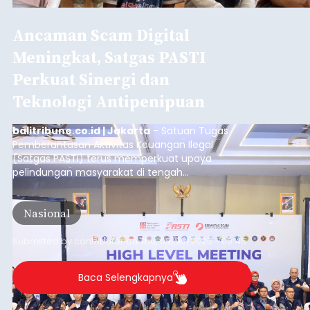
Ancaman Scam Digital
Meningkat, Satgas PASTI
Perkuat Sinergi dan
Teknologi Antipenipuan
balitribune.co.id | Jakarta
- Satuan Tugas
Pemberantasan Aktivitas Keuangan Ilegal
(Satgas PASTI) terus memperkuat upaya
pelindungan masyarakat di tengah
meningkatnya ancaman penipuan digital yang
semakin kompleks.
Nasional
Submitted by
contributor
on
Thu, 08/06/2026 - 09:45
Baca Selengkapnya