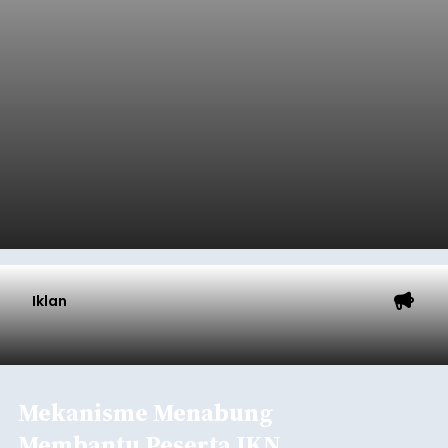
Iklan
Mekanisme Menabung
Membantu Peserta JKN