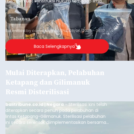
memperkuat konstruksi hukum terhadap lima
orang tersangka yang saat ini ditahan.
Tabanan
Submitted by
contributor
on
Thu, 08/06/2026 - 06:17
Baca Selengkapnya
Mulai Diterapkan, Pelabuhan
Ketapang dan Gilimanuk
Resmi Disterilisasi
balitribune.co.id | Negara
- Sterilisasi kini telah
diterapkan secara penuh pada pelabuhan di
lintas Ketapang-Gilimanuk. Sterilisasi pelabuhan
ini secara serentak diimplementasikan bersama
empat pelabuhan utama lainnya, yakni