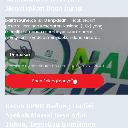
Menyiapkan Dana Iuran
balitribune.co.id | Denpasar
- Tidak sedikit
peserta Jaminan Kesehatan Nasional (JKN) yang
memiliki kemauan membayar iuran, namun
mengalami kendala menyiapkan dana secara
penuh saat jatuh tempo pembayaran iuran.
Kondisi ini terutama dialami oleh peserta
Denpasar
segmen Pekerja Bukan Penerima Upah (PBPU)
yang memiliki penghasilan tidak tetap.
Submitted by
contributor
on
Wed, 08/05/2026 - 20:43
Baca Selengkapnya
Ketua DPRD Badung Hadiri
Nyekah Massal Desa Adat
Tuban, Tegaskan Komitmen