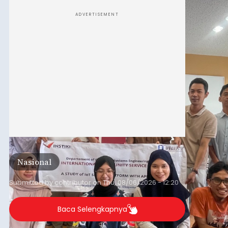
Laboratory, Okayama University, Jepang.
ADVERTISEMENT
Nasional
Submitted by
contributor
on
Thu, 08/06/2026 - 12:20
Baca Selengkapnya