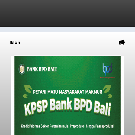
Iklan