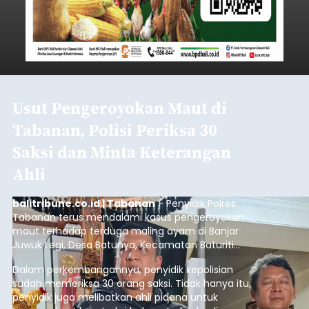
Usut Pengeroyokan Maut di
Tabanan, Polisi Periksa 30
Saksi dan Minta Keterangan
Ahli
balitribune.co.id | Tabanan
- Penyidik Polres
Tabanan terus mendalami kasus pengeroyokan
maut terhadap terduga maling ayam di Banjar
Juwuk Legi, Desa Batunya, Kecamatan Baturiti
yang terjadi beberapa waktu lalu.
Dalam perkembangannya, penyidik kepolisian
sudah memeriksa 30 orang saksi. Tidak hanya itu,
penyidik juga melibatkan ahli pidana untuk