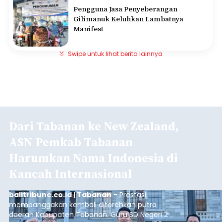
Pengguna Jasa Penyeberangan
Gilimanuk Keluhkan Lambatnya
Manifest
Swipe untuk lihat berita lainnya
Dari Tabanan ke New Zealand,
ASN Pemkab Tabanan
Harumkan Nama Indonesia di
Kancah Internasional
balitribune.co.id | Tabanan
- Prestasi
membanggakan kembali ditorehkan putra
daerah Kabupaten Tabanan. Guru SD Negeri 2