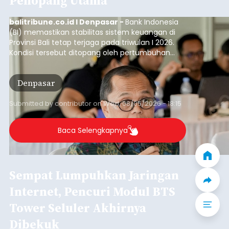
Penopang Utama
balitribune.co.id I Denpasar -
Bank Indonesia
(BI) memastikan stabilitas sistem keuangan di
Provinsi Bali tetap terjaga pada triwulan I 2026.
Kondisi tersebut ditopang oleh pertumbuhan
penyaluran kredit yang masih positif, terutama
pada sektor-sektor utama penggerak ekonomi
Denpasar
daerah, dengan risiko kredit yang tetap
terkendali.
Submitted by
contributor
on
Wed, 08/05/2026 - 18:15
Baca Selengkapnya
Sempat Lumpuhkan Jaringan
Internet, Pencuri Modul BTS
Tower Seluler Akhirnya
Dibekuk