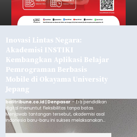
Inovasi Lintas Negara:
Akademisi INSTIKI
Kembangkan Aplikasi Belajar
Pemrograman Berbasis
Mobile di Okayama University
Jepang
balitribune.co.id | Denpasar
– Era pendidikan
digital menuntut fleksibilitas tanpa batas.
Menjawab tantangan tersebut, akademisi asal
Indonesia baru-baru ini sukses melaksanakan
program Pengabdian Kepada Masyarakat (PKM)
skala internasional di Distributed Systems