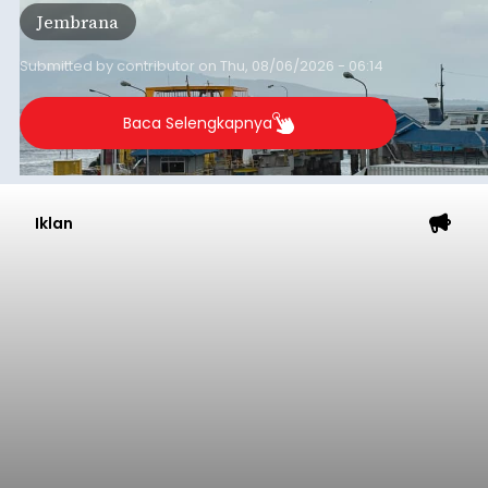
Pelabuhan Merak, Bakauheni, Kayangan, dan
Jembrana
Lembar pada Rabu (5/8/2026).
Submitted by
contributor
on
Thu, 08/06/2026 - 06:14
Baca Selengkapnya
Iklan