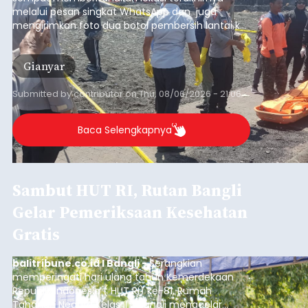
melalui pesan singkat WhatsApp dan juga
mengirimkan foto dua botol pembersih lantai ke
istrinya.
Gianyar
Submitted by
contributor
on
Thu, 08/06/2026 - 21:06
Baca Selengkapnya
Sambut HUT RI, Rutan Bangli
Gelar Pemeriksaan Kesehatan
Gratis
balitribune.co.id I Bangli -
Serangkian
memperingati hari ulang tahun Kemerdekaan
Republik Indonesia ( HUT RI) ke-81, Rumah
Tahanan Negara Kelas II B Bangli menggelar