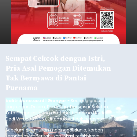
Sempat Cekcok dengan Istri,
Pria Asal Pemogan Ditemukan
Tak Bernyawa di Pantai
Purnama
balitribune.co.id I Gianyar -
Seorang pria asal
Lingkungan Dalem, Pemogan, Denpasar Selatan,
Kota Denpasar, yang diketahui bernama I Kadek
Dedi Wiranata (35), ditemukan tidak bernyawa di
pesisir Pantai Purnama, Sukawati.
Sebelum ditemukan meninggal dunia, korban
sempat memberitahukan lokasi terakhirnya