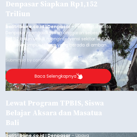
Denpasar Siapkan Rp1,152
Triliun
balitribune.co.id I Denpasar -
Pemerintah Kota
Denpasar mengalokasikan anggaran sebesar
Rp1,152 triliun untuk mengintervensi sekitar 18.000
warga kelompok rentan yang berada di ambang
garis kemiskinan. Langkah strategis ini diambil
guna menjaga masyarakat yang berada pada
Submitted by
contributor
on
Thu, 08/06/2026 - 21:31
kelompok desil 5 dan 6 tersebut agar tidak
merosot ke kategori miskin.
Baca Selengkapnya
Lewat Program TPBIS, Siswa
Belajar Aksara dan Masatua
Bali
balitribune.co.id I Denpasar
– Upaya