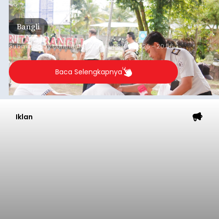
kegiatan pemeriksaan kesehatan gratis, Rabu
(6/8/2026).
Bangli
Submitted by
contributor
on
Thu, 08/06/2026 - 20:56
Baca Selengkapnya
Iklan