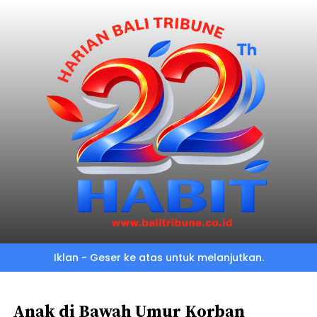
Skip
to
main
content
Iklan - Geser ke atas untuk melanjutkan.
Anak di Bawah Umur Korban