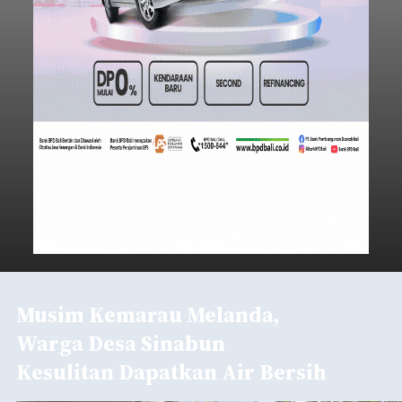
Musim Kemarau Melanda,
Warga Desa Sinabun
Kesulitan Dapatkan Air Bersih