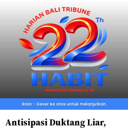
Iklan - Geser ke atas untuk melanjutkan.
Antisipasi Duktang Liar,