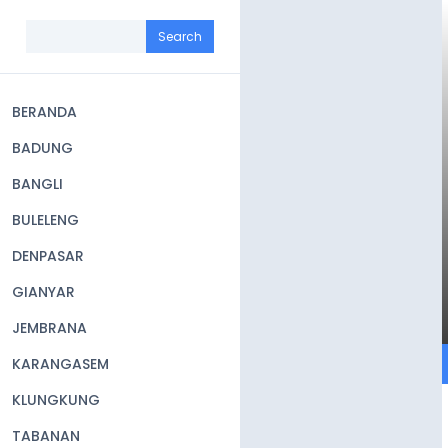
Skip
to
Search
main
content
BERANDA
Main
BADUNG
navigation
BANGLI
BULELENG
DENPASAR
GIANYAR
JEMBRANA
KARANGASEM
KLUNGKUNG
TABANAN