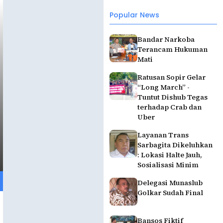
Popular News
Bandar Narkoba
Terancam Hukuman
Mati
Ratusan Sopir Gelar
“Long March” -
Tuntut Dishub Tegas
terhadap Crab dan
Uber
Layanan Trans
Sarbagita Dikeluhkan
: Lokasi Halte Jauh,
Sosialisasi Minim
Delegasi Munaslub
Golkar Sudah Final
Bansos Fiktif