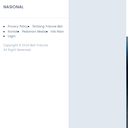
NASIONAL
Privacy Policy
Tentang Tribune Bali
Footer
Kontak
Pedoman Media
Info Iklan
Login
Copyright © 2024 Bali Tribune,
All Right Reserved.