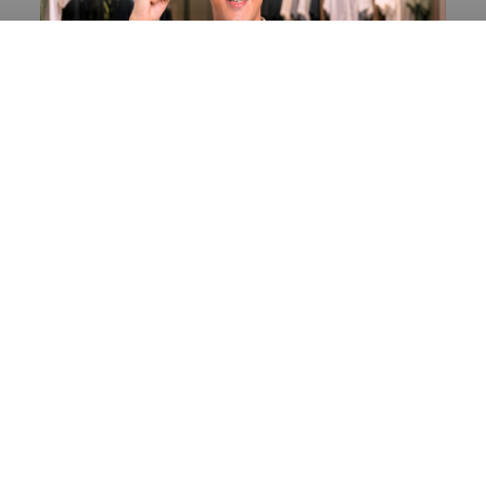
Diduga Ilegal, Satpol PP
Hentikan Aktivitas
Pengerukan Lahan di