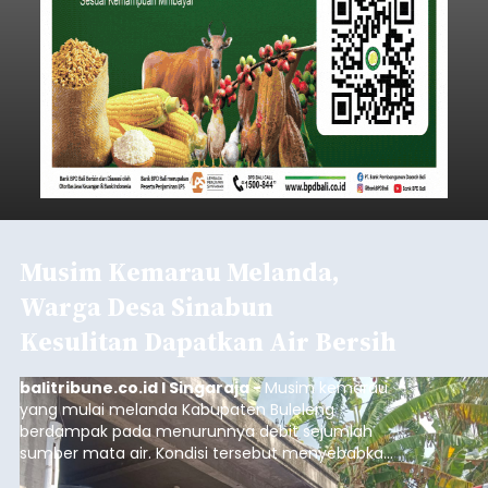
Musim Kemarau Melanda,
Warga Desa Sinabun
Kesulitan Dapatkan Air Bersih
balitribune.co.id I Singaraja -
Musim kemarau
yang mulai melanda Kabupaten Buleleng
berdampak pada menurunnya debit sejumlah
sumber mata air. Kondisi tersebut menyebabkan
warga di beberapa desa mulai mengalami