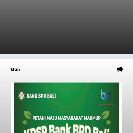
Iklan