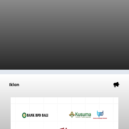
Iklan