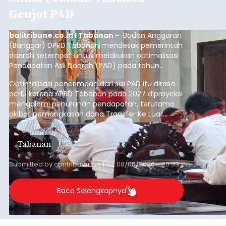
Genjot PAD
balitribune.co.id I Tabanan -
Badan Anggaran
(Banggar) DPRD Tabanan mendesak pemerintah
daerah setempat untuk melakukan optimalisasi
Pendapatan Asli Daerah (PAD) pada tahun
anggaran 2027.
Optimalisasi penerimaan dari sisi PAD itu dirasa
perlu karena APBD Tabanan pada 2027 diproyeksi
mengalami penurunan pendapatan, terutama
akibat pemangkasan dana Transfer Ke Luar
Daerah (TKD) dari pemerintah pusat.
Tabanan
Submitted by
contributor
on
Thu, 08/06/2026 - 20:33
Baca Selengkapnya