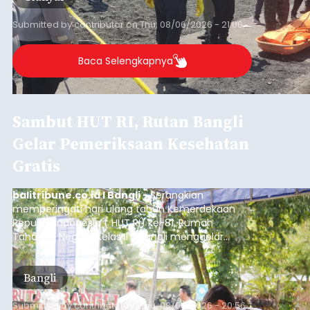
Submitted by
contributor
on
Thu, 08/06/2026 - 21:06
Baca Selengkapnya
Sambut HUT RI, Rutan Bangli
Gelar Pemeriksaan Kesehatan
Gratis
balitribune.co.id I Bangli -
Serangkian
memperingati hari ulang tahun Kemerdekaan
Republik Indonesia ( HUT RI) ke-81, Rumah
Tahanan Negara Kelas II B Bangli menggelar
kegiatan pemeriksaan kesehatan gratis, Rabu
(6/8/2026).
Bangli
Submitted by
contributor
on
Thu, 08/06/2026 - 20:56