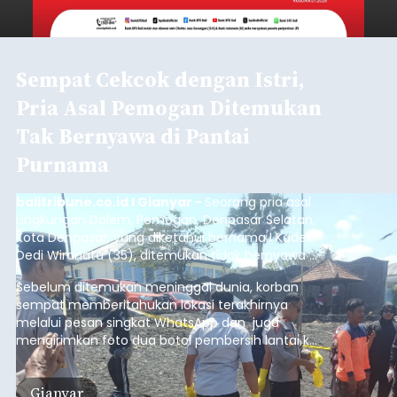
Sempat Cekcok dengan Istri,
Pria Asal Pemogan Ditemukan
Tak Bernyawa di Pantai
Purnama
balitribune.co.id I Gianyar -
Seorang pria asal
Lingkungan Dalem, Pemogan, Denpasar Selatan,
Kota Denpasar, yang diketahui bernama I Kadek
Dedi Wiranata (35), ditemukan tidak bernyawa di
pesisir Pantai Purnama, Sukawati.
Sebelum ditemukan meninggal dunia, korban
sempat memberitahukan lokasi terakhirnya
melalui pesan singkat WhatsApp dan juga
mengirimkan foto dua botol pembersih lantai ke
istrinya.
Gianyar