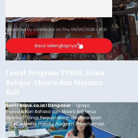
Submitted by
contributor
on
Thu, 08/06/2026 - 21:31
Baca Selengkapnya
Lewat Program TPBIS, Siswa
Belajar Aksara dan Masatua
Bali
balitribune.co.id I Denpasar
– Upaya
melestarikan Bahasa dan Aksara Bali terus
diperkuat Dinas Perpustakaan dan Kearsipan
Kota Denpasar melalui Program Transformasi
Perpustakaan Berbasis Inklusi Sosial (TPBIS).
Tahun ini, sebanyak 63 siswa kelas IV dan V SD