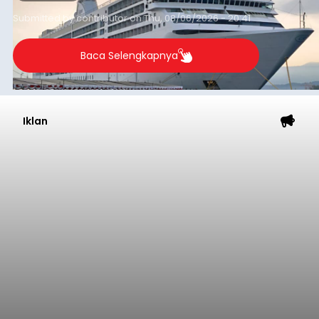
yang tercatat sebesar 1,32 juta GT.
Submitted by
contributor
on
Thu, 08/06/2026 - 20:41
Baca Selengkapnya
Iklan