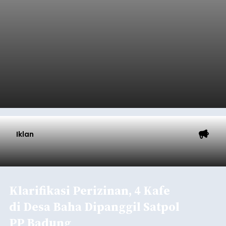
Iklan
Klarifikasi Perizinan, 4 Kafe
di Desa Baha Dipanggil Satpol
PP Badung